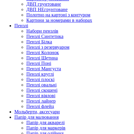
ДВП грунтоване
ДВП НЕгрунтоване
Полотно на картоні з контуром
Картини за номерами в наборах
Пензлі
Набори пензлів
Пензлі Синтетика
Пензлі Білка
Пензлі з резервуаром
Пензлі Колонок
Пензлі Щетина
Пензлі Поні
Пензлі Мангуста
Пензлі круглі
Пензлі плоскі
Пензлі овальні
Пензлі скошені
Пензлі віялові
Пензлі лайнер
Пензлі флейц
Мольберти, аксесуари
Папір для малювання
Папір для акварелі
Папір для маркерів
Папір для олійних