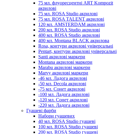
75 мл. флуоресцентні ART Kompozit
акрилові
75 мл. ROSA Studio акрилові
75 мл. ROSA TALENT акрилові
120 мл. AMSTERDAM акрилові
200 мл. ROSA Studio акрилові
400 мл. ROSA Studio акрилові
400 мл. Montana BLACK акрилова
Rosa, контури акрилові універсальні
Pentart, контури акрилові універсальні
Santi акрилові маркери
Montana акрилові маркери
Marabu акрилові маркери
Marvy акрилові маркери
-46 мл. Ладога акрилові
-50 мл. Decola акрилові
-75 мл. Сонет акрилові
-100 мл. Ладога акрилові
-120 мл. Сонет акрилові
-220 мл. Ладога акрилові
Гуашеві фарби
Набори гуашевих
40 мл. ROSA Studio гуашеві
100 мл. ROSA Studio гуашеві
200 мл. ROSA Studio гуашеві