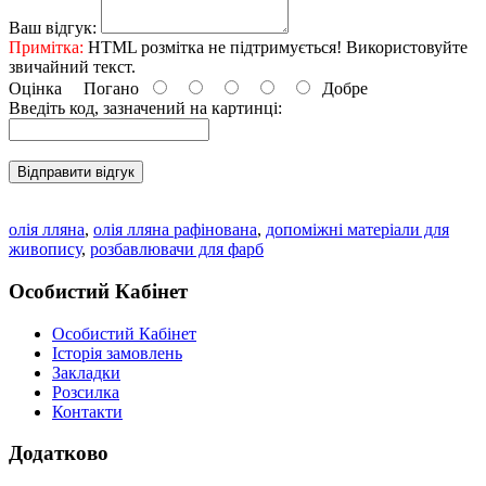
Ваш відгук:
Примітка:
HTML розмітка не підтримується! Використовуйте
звичайний текст.
Оцінка
Погано
Добре
Введіть код, зазначений на картинці:
Відправити відгук
олія лляна
,
олія лляна рафінована
,
допоміжні матеріали для
живопису
,
розбавлювачи для фарб
Особистий Кабінет
Особистий Кабінет
Історія замовлень
Закладки
Розсилка
Контакти
Додатково