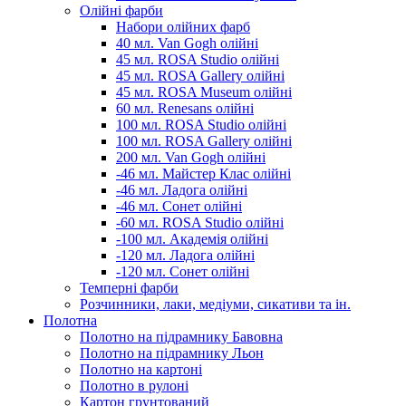
Олійні фарби
Набори олійних фарб
40 мл. Van Gogh олійні
45 мл. ROSA Studio олійні
45 мл. ROSA Gallery олійні
45 мл. ROSA Museum олійні
60 мл. Renesans олійні
100 мл. ROSA Studio олійні
100 мл. ROSA Gallery олійні
200 мл. Van Gogh олійні
-46 мл. Майстер Клас олійні
-46 мл. Ладога олійні
-46 мл. Сонет олійні
-60 мл. ROSA Studio олійні
-100 мл. Академія олійні
-120 мл. Ладога олійні
-120 мл. Сонет олійні
Темперні фарби
Розчинники, лаки, медіуми, сикативи та ін.
Полотна
Полотно на підрамнику Бавовна
Полотно на підрамнику Льон
Полотно на картоні
Полотно в рулоні
Картон грунтований