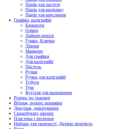
Папір для пастелі
Папір для малюнку
Папір для креслення
Графіка, каліграфія
Блокноти
Олівці
Лайнер-пензлі
Гумки, Клячки
Лінери
Маркери
Для графіки
Для каліграфії
Пастель
Ручки
Ручки для каліграфії
Тубуси
Туш
Вугілля для малювання
Розпис по тканині
Вітраж, розпис кераміки
Декупаж, декорування
Скрапбукінг, квілінг
Пластика і ліплення
Набори для творчості, Дитяча творчість
Різне