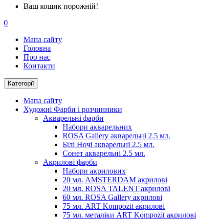
Ваш кошик порожній!
0
Мапа сайту
Головна
Про нас
Контакти
Категорії
Мапа сайту
Художні Фарби і розчинники
Акварельні фарби
Набори акварельних
ROSA Gallery акварельні 2.5 мл.
Білі Ночі акварельні 2.5 мл.
Сонет акварельні 2.5 мл.
Акрилові фарби
Набори акрилових
20 мл. AMSTERDAM акрилові
20 мл. ROSA TALENT акрилові
60 мл. ROSA Gallery акрилові
75 мл. ART Kompozit акрилові
75 мл. металіки ART Kompozit акрилові