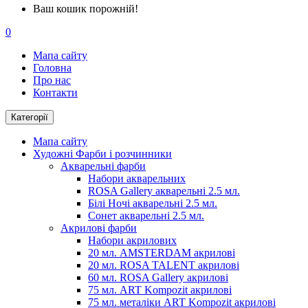
Ваш кошик порожній!
0
Мапа сайту
Головна
Про нас
Контакти
Категорії
Мапа сайту
Художні Фарби і розчинники
Акварельні фарби
Набори акварельних
ROSA Gallery акварельні 2.5 мл.
Білі Ночі акварельні 2.5 мл.
Сонет акварельні 2.5 мл.
Акрилові фарби
Набори акрилових
20 мл. AMSTERDAM акрилові
20 мл. ROSA TALENT акрилові
60 мл. ROSA Gallery акрилові
75 мл. ART Kompozit акрилові
75 мл. металіки ART Kompozit акрилові