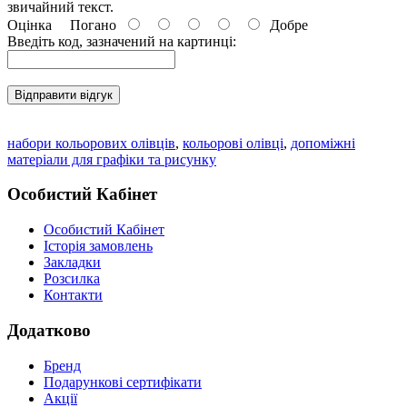
звичайний текст.
Оцінка
Погано
Добре
Введіть код, зазначений на картинці:
Відправити відгук
набори кольорових олівців
,
кольорові олівці
,
допоміжні
матеріали для графіки та рисунку
Особистий Кабінет
Особистий Кабінет
Історія замовлень
Закладки
Розсилка
Контакти
Додатково
Бренд
Подарункові сертифікати
Акції