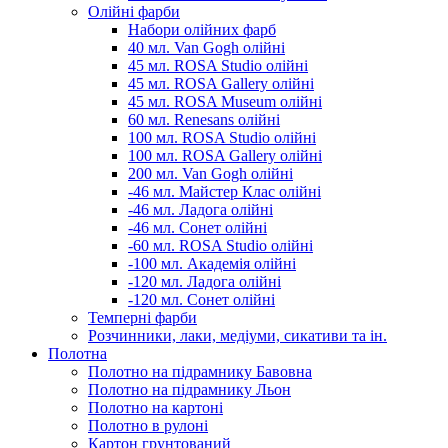
Олійні фарби
Набори олійних фарб
40 мл. Van Gogh олійні
45 мл. ROSA Studio олійні
45 мл. ROSA Gallery олійні
45 мл. ROSA Museum олійні
60 мл. Renesans олійні
100 мл. ROSA Studio олійні
100 мл. ROSA Gallery олійні
200 мл. Van Gogh олійні
-46 мл. Майстер Клас олійні
-46 мл. Ладога олійні
-46 мл. Сонет олійні
-60 мл. ROSA Studio олійні
-100 мл. Академія олійні
-120 мл. Ладога олійні
-120 мл. Сонет олійні
Темперні фарби
Розчинники, лаки, медіуми, сикативи та ін.
Полотна
Полотно на підрамнику Бавовна
Полотно на підрамнику Льон
Полотно на картоні
Полотно в рулоні
Картон грунтований