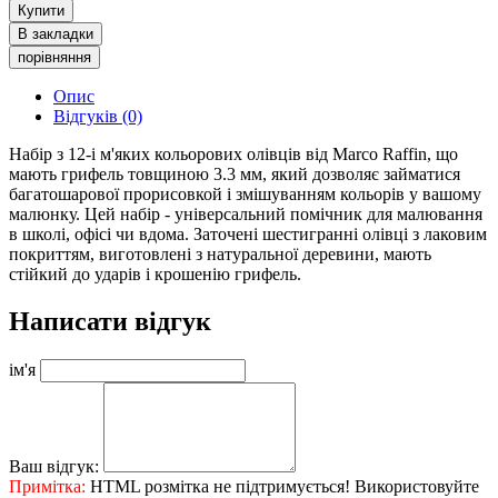
Купити
В закладки
порівняння
Опис
Відгуків (0)
Набір з 12-і м'яких кольорових олівців від Marco Raffin, що
мають грифель товщиною 3.3 мм, який дозволяє займатися
багатошарової прорисовкой і змішуванням кольорів у вашому
малюнку. Цей набір - універсальний помічник для малювання
в школі, офісі чи вдома. Заточені шестигранні олівці з лаковим
покриттям, виготовлені з натуральної деревини, мають
стійкий до ударів і крошенію грифель.
Написати відгук
ім'я
Ваш відгук:
Примітка:
HTML розмітка не підтримується! Використовуйте