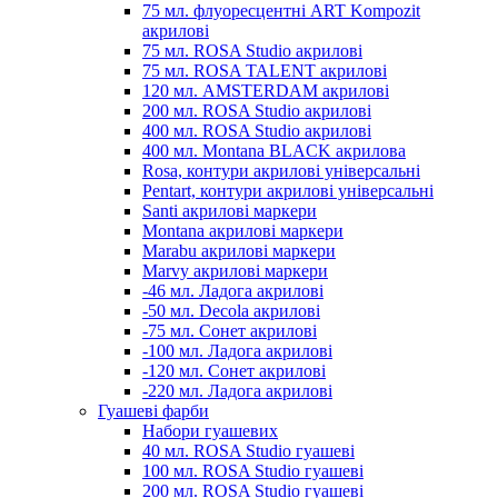
75 мл. флуоресцентні ART Kompozit
акрилові
75 мл. ROSA Studio акрилові
75 мл. ROSA TALENT акрилові
120 мл. AMSTERDAM акрилові
200 мл. ROSA Studio акрилові
400 мл. ROSA Studio акрилові
400 мл. Montana BLACK акрилова
Rosa, контури акрилові універсальні
Pentart, контури акрилові універсальні
Santi акрилові маркери
Montana акрилові маркери
Marabu акрилові маркери
Marvy акрилові маркери
-46 мл. Ладога акрилові
-50 мл. Decola акрилові
-75 мл. Сонет акрилові
-100 мл. Ладога акрилові
-120 мл. Сонет акрилові
-220 мл. Ладога акрилові
Гуашеві фарби
Набори гуашевих
40 мл. ROSA Studio гуашеві
100 мл. ROSA Studio гуашеві
200 мл. ROSA Studio гуашеві