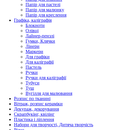
Папір для пастелі
Папір для малюнку
Папір для креслення
Графіка, каліграфія
Блокноти
Олівці
Лайнер-пензлі
Гумки, Клячки
Лінери
Маркери
Для графіки
Для каліграфії
Пастель
Ручки
Ручки для каліграфії
Тубуси
Туш
Вугілля для малювання
Розпис по тканині
Вітраж, розпис кераміки
Декупаж, декорування
Скрапбукінг, квілінг
Пластика і ліплення
Набори для творчості, Дитяча творчість
Різне