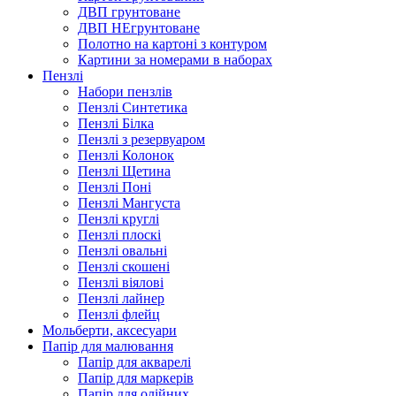
ДВП грунтоване
ДВП НЕгрунтоване
Полотно на картоні з контуром
Картини за номерами в наборах
Пензлі
Набори пензлів
Пензлі Синтетика
Пензлі Білка
Пензлі з резервуаром
Пензлі Колонок
Пензлі Щетина
Пензлі Поні
Пензлі Мангуста
Пензлі круглі
Пензлі плоскі
Пензлі овальні
Пензлі скошені
Пензлі віялові
Пензлі лайнер
Пензлі флейц
Мольберти, аксесуари
Папір для малювання
Папір для акварелі
Папір для маркерів
Папір для олійних