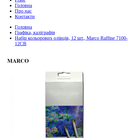
Головна
Про нас
Контакти
Головна
Графіка, каліграфія
Набір кольорових олівців, 12 шт., Marco Raffine 7100-
12CB