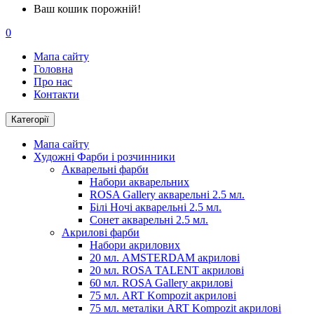
Ваш кошик порожній!
0
Мапа сайту
Головна
Про нас
Контакти
Категорії
Мапа сайту
Художні Фарби і розчинники
Акварельні фарби
Набори акварельних
ROSA Gallery акварельні 2.5 мл.
Білі Ночі акварельні 2.5 мл.
Сонет акварельні 2.5 мл.
Акрилові фарби
Набори акрилових
20 мл. AMSTERDAM акрилові
20 мл. ROSA TALENT акрилові
60 мл. ROSA Gallery акрилові
75 мл. ART Kompozit акрилові
75 мл. металіки ART Kompozit акрилові