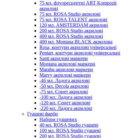
75 мл. флуоресцентні ART Kompozit
акрилові
75 мл. ROSA Studio акрилові
75 мл. ROSA TALENT акрилові
120 мл. AMSTERDAM акрилові
200 мл. ROSA Studio акрилові
400 мл. ROSA Studio акрилові
400 мл. Montana BLACK акрилова
Rosa, контури акрилові універсальні
Pentart, контури акрилові універсальні
Santi акрилові маркери
Montana акрилові маркери
Marabu акрилові маркери
Marvy акрилові маркери
-46 мл. Ладога акрилові
-50 мл. Decola акрилові
-75 мл. Сонет акрилові
-100 мл. Ладога акрилові
-120 мл. Сонет акрилові
-220 мл. Ладога акрилові
Гуашеві фарби
Набори гуашевих
40 мл. ROSA Studio гуашеві
100 мл. ROSA Studio гуашеві
200 мл. ROSA Studio гуашеві