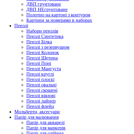
ДВП грунтоване
ДВП НЕгрунтоване
Полотно на картоні з контуром
Картини за номерами в наборах
Пензлі
Набори пензлів
Пензлі Синтетика
Пензлі Білка
Пензлі з резервуаром
Пензлі Колонок
Пензлі Щетина
Пензлі Поні
Пензлі Мангуста
Пензлі круглі
Пензлі плоскі
Пензлі овальні
Пензлі скошені
Пензлі віялові
Пензлі лайнер
Пензлі флейц
Мольберти, аксесуари
Папір для малювання
Папір для акварелі
Папір для маркерів
Папір для олійних