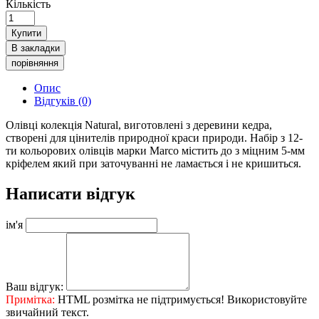
Кількість
Купити
В закладки
порівняння
Опис
Відгуків (0)
Олівці колекція Natural, виготовлені з деревини кедра,
створені для цінителів природної краси природи. Набір з 12-
ти кольорових олівців марки Marco містить до з міцним 5-мм
кріфелем який при заточуванні не ламається і не кришиться.
Написати відгук
ім'я
Ваш відгук:
Примітка:
HTML розмітка не підтримується! Використовуйте
звичайний текст.