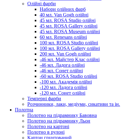
Олійні фарби
Набори олійних фарб
40 мл. Van Gogh олійні
45 мл. ROSA Studio олійні
45 мл. ROSA Gallery олійні
45 мл. ROSA Museum олійні
60 мл. Renesans олійні
100 мл. ROSA Studio олійні
100 мл. ROSA Gallery олійні
200 мл. Van Gogh олійні
-46 мл. Майстер Клас олійні
-46 мл. Ладога олійні
-46 мл. Сонет олійні
-60 мл. ROSA Studio олійні
-100 мл. Академія олійні
-120 мл. Ладога олійні
-120 мл. Сонет олійні
Темперні фарби
Розчинники, лаки, медіуми, сикативи та ін.
Полотна
Полотно на підрамнику Бавовна
Полотно на підрамнику Льон
Полотно на картоні
Полотно в рулоні
Картон грунтований