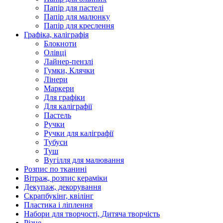
Папір для пастелі
Папір для малюнку
Папір для креслення
Графіка, каліграфія
Блокноти
Олівці
Лайнер-пензлі
Гумки, Клячки
Лінери
Маркери
Для графіки
Для каліграфії
Пастель
Ручки
Ручки для каліграфії
Тубуси
Туш
Вугілля для малювання
Розпис по тканині
Вітраж, розпис кераміки
Декупаж, декорування
Скрапбукінг, квілінг
Пластика і ліплення
Набори для творчості, Дитяча творчість
Різне