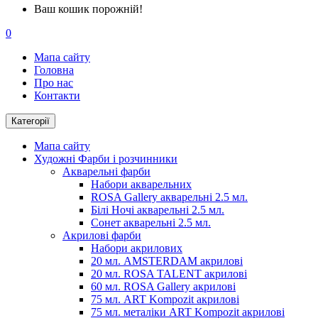
Ваш кошик порожній!
0
Мапа сайту
Головна
Про нас
Контакти
Категорії
Мапа сайту
Художні Фарби і розчинники
Акварельні фарби
Набори акварельних
ROSA Gallery акварельні 2.5 мл.
Білі Ночі акварельні 2.5 мл.
Сонет акварельні 2.5 мл.
Акрилові фарби
Набори акрилових
20 мл. AMSTERDAM акрилові
20 мл. ROSA TALENT акрилові
60 мл. ROSA Gallery акрилові
75 мл. ART Kompozit акрилові
75 мл. металіки ART Kompozit акрилові