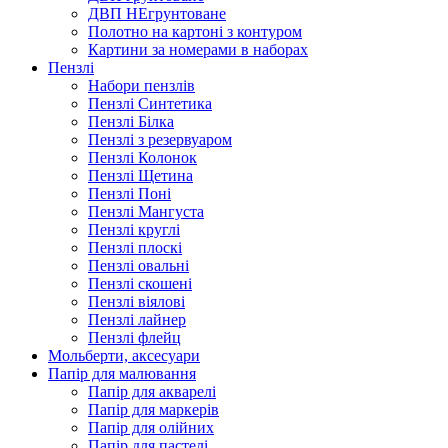
ДВП НЕгрунтоване
Полотно на картоні з контуром
Картини за номерами в наборах
Пензлі
Набори пензлів
Пензлі Синтетика
Пензлі Білка
Пензлі з резервуаром
Пензлі Колонок
Пензлі Щетина
Пензлі Поні
Пензлі Мангуста
Пензлі круглі
Пензлі плоскі
Пензлі овальні
Пензлі скошені
Пензлі віялові
Пензлі лайнер
Пензлі флейц
Мольберти, аксесуари
Папір для малювання
Папір для акварелі
Папір для маркерів
Папір для олійних
Папір для пастелі