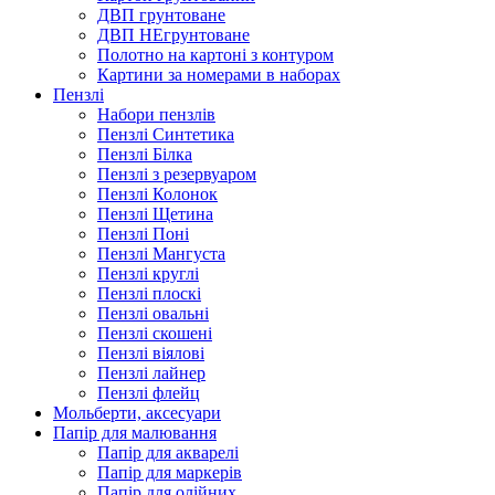
ДВП грунтоване
ДВП НЕгрунтоване
Полотно на картоні з контуром
Картини за номерами в наборах
Пензлі
Набори пензлів
Пензлі Синтетика
Пензлі Білка
Пензлі з резервуаром
Пензлі Колонок
Пензлі Щетина
Пензлі Поні
Пензлі Мангуста
Пензлі круглі
Пензлі плоскі
Пензлі овальні
Пензлі скошені
Пензлі віялові
Пензлі лайнер
Пензлі флейц
Мольберти, аксесуари
Папір для малювання
Папір для акварелі
Папір для маркерів
Папір для олійних