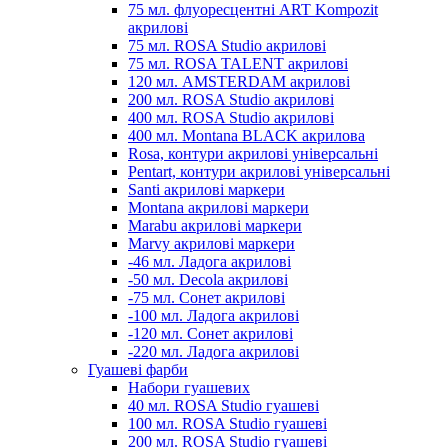
75 мл. флуоресцентні ART Kompozit
акрилові
75 мл. ROSA Studio акрилові
75 мл. ROSA TALENT акрилові
120 мл. AMSTERDAM акрилові
200 мл. ROSA Studio акрилові
400 мл. ROSA Studio акрилові
400 мл. Montana BLACK акрилова
Rosa, контури акрилові універсальні
Pentart, контури акрилові універсальні
Santi акрилові маркери
Montana акрилові маркери
Marabu акрилові маркери
Marvy акрилові маркери
-46 мл. Ладога акрилові
-50 мл. Decola акрилові
-75 мл. Сонет акрилові
-100 мл. Ладога акрилові
-120 мл. Сонет акрилові
-220 мл. Ладога акрилові
Гуашеві фарби
Набори гуашевих
40 мл. ROSA Studio гуашеві
100 мл. ROSA Studio гуашеві
200 мл. ROSA Studio гуашеві