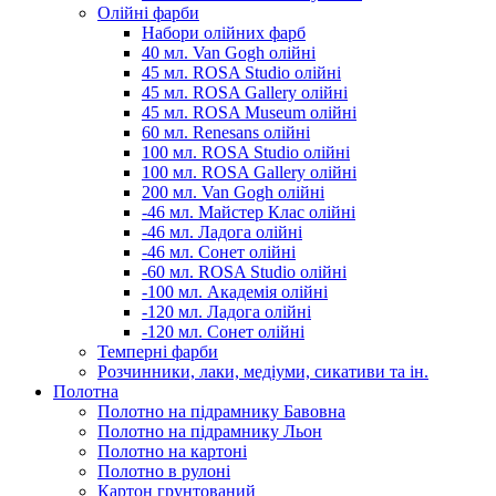
Олійні фарби
Набори олійних фарб
40 мл. Van Gogh олійні
45 мл. ROSA Studio олійні
45 мл. ROSA Gallery олійні
45 мл. ROSA Museum олійні
60 мл. Renesans олійні
100 мл. ROSA Studio олійні
100 мл. ROSA Gallery олійні
200 мл. Van Gogh олійні
-46 мл. Майстер Клас олійні
-46 мл. Ладога олійні
-46 мл. Сонет олійні
-60 мл. ROSA Studio олійні
-100 мл. Академія олійні
-120 мл. Ладога олійні
-120 мл. Сонет олійні
Темперні фарби
Розчинники, лаки, медіуми, сикативи та ін.
Полотна
Полотно на підрамнику Бавовна
Полотно на підрамнику Льон
Полотно на картоні
Полотно в рулоні
Картон грунтований