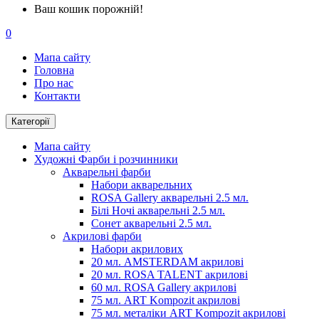
Ваш кошик порожній!
0
Мапа сайту
Головна
Про нас
Контакти
Категорії
Мапа сайту
Художні Фарби і розчинники
Акварельні фарби
Набори акварельних
ROSA Gallery акварельні 2.5 мл.
Білі Ночі акварельні 2.5 мл.
Сонет акварельні 2.5 мл.
Акрилові фарби
Набори акрилових
20 мл. AMSTERDAM акрилові
20 мл. ROSA TALENT акрилові
60 мл. ROSA Gallery акрилові
75 мл. ART Kompozit акрилові
75 мл. металіки ART Kompozit акрилові