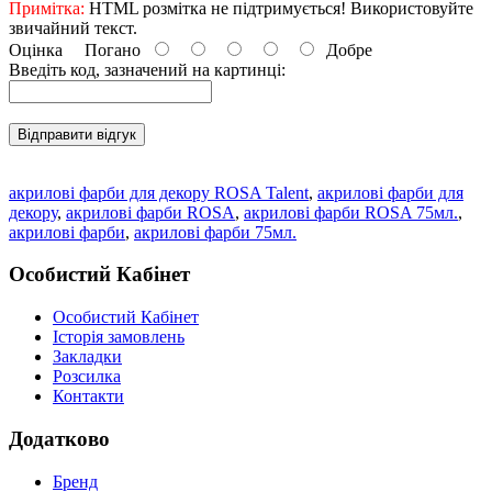
Примітка:
HTML розмітка не підтримується! Використовуйте
звичайний текст.
Оцінка
Погано
Добре
Введіть код, зазначений на картинці:
Відправити відгук
акрилові фарби для декору ROSA Talent
,
акрилові фарби для
декору
,
акрилові фарби ROSA
,
акрилові фарби ROSA 75мл.
,
акрилові фарби
,
акрилові фарби 75мл.
Особистий Кабінет
Особистий Кабінет
Історія замовлень
Закладки
Розсилка
Контакти
Додатково
Бренд