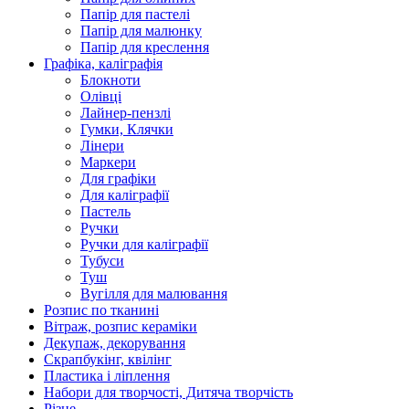
Папір для пастелі
Папір для малюнку
Папір для креслення
Графіка, каліграфія
Блокноти
Олівці
Лайнер-пензлі
Гумки, Клячки
Лінери
Маркери
Для графіки
Для каліграфії
Пастель
Ручки
Ручки для каліграфії
Тубуси
Туш
Вугілля для малювання
Розпис по тканині
Вітраж, розпис кераміки
Декупаж, декорування
Скрапбукінг, квілінг
Пластика і ліплення
Набори для творчості, Дитяча творчість
Різне