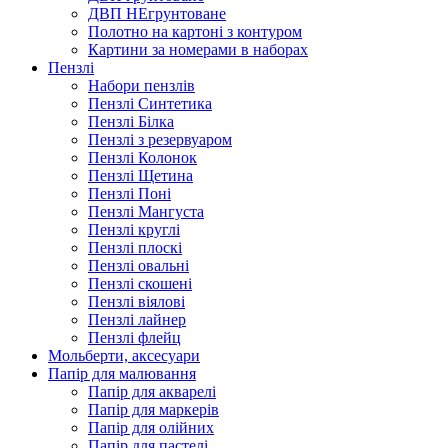
ДВП НЕгрунтоване
Полотно на картоні з контуром
Картини за номерами в наборах
Пензлі
Набори пензлів
Пензлі Синтетика
Пензлі Білка
Пензлі з резервуаром
Пензлі Колонок
Пензлі Щетина
Пензлі Поні
Пензлі Мангуста
Пензлі круглі
Пензлі плоскі
Пензлі овальні
Пензлі скошені
Пензлі віялові
Пензлі лайнер
Пензлі флейц
Мольберти, аксесуари
Папір для малювання
Папір для акварелі
Папір для маркерів
Папір для олійних
Папір для пастелі