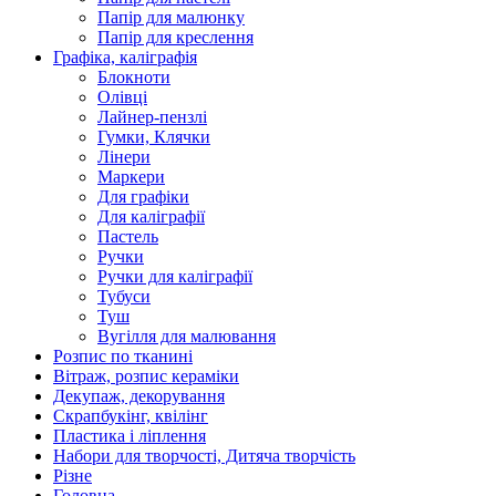
Папір для малюнку
Папір для креслення
Графіка, каліграфія
Блокноти
Олівці
Лайнер-пензлі
Гумки, Клячки
Лінери
Маркери
Для графіки
Для каліграфії
Пастель
Ручки
Ручки для каліграфії
Тубуси
Туш
Вугілля для малювання
Розпис по тканині
Вітраж, розпис кераміки
Декупаж, декорування
Скрапбукінг, квілінг
Пластика і ліплення
Набори для творчості, Дитяча творчість
Різне
Головна