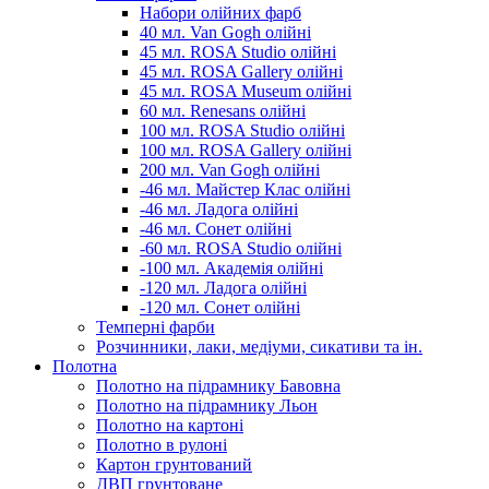
Набори олійних фарб
40 мл. Van Gogh олійні
45 мл. ROSA Studio олійні
45 мл. ROSA Gallery олійні
45 мл. ROSA Museum олійні
60 мл. Renesans олійні
100 мл. ROSA Studio олійні
100 мл. ROSA Gallery олійні
200 мл. Van Gogh олійні
-46 мл. Майстер Клас олійні
-46 мл. Ладога олійні
-46 мл. Сонет олійні
-60 мл. ROSA Studio олійні
-100 мл. Академія олійні
-120 мл. Ладога олійні
-120 мл. Сонет олійні
Темперні фарби
Розчинники, лаки, медіуми, сикативи та ін.
Полотна
Полотно на підрамнику Бавовна
Полотно на підрамнику Льон
Полотно на картоні
Полотно в рулоні
Картон грунтований
ДВП грунтоване