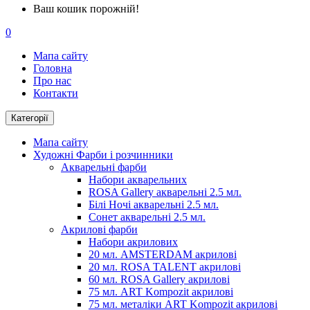
Ваш кошик порожній!
0
Мапа сайту
Головна
Про нас
Контакти
Категорії
Мапа сайту
Художні Фарби і розчинники
Акварельні фарби
Набори акварельних
ROSA Gallery акварельні 2.5 мл.
Білі Ночі акварельні 2.5 мл.
Сонет акварельні 2.5 мл.
Акрилові фарби
Набори акрилових
20 мл. AMSTERDAM акрилові
20 мл. ROSA TALENT акрилові
60 мл. ROSA Gallery акрилові
75 мл. ART Kompozit акрилові
75 мл. металіки ART Kompozit акрилові