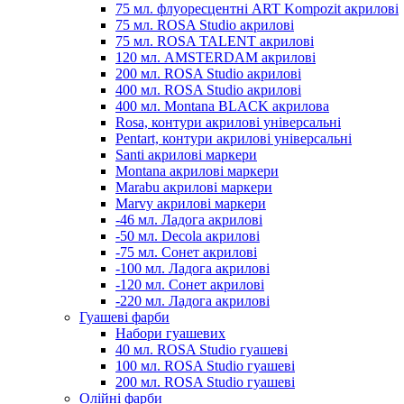
75 мл. флуоресцентні ART Kompozit акрилові
75 мл. ROSA Studio акрилові
75 мл. ROSA TALENT акрилові
120 мл. AMSTERDAM акрилові
200 мл. ROSA Studio акрилові
400 мл. ROSA Studio акрилові
400 мл. Montana BLACK акрилова
Rosa, контури акрилові універсальні
Pentart, контури акрилові універсальні
Santi акрилові маркери
Montana акрилові маркери
Marabu акрилові маркери
Marvy акрилові маркери
-46 мл. Ладога акрилові
-50 мл. Decola акрилові
-75 мл. Сонет акрилові
-100 мл. Ладога акрилові
-120 мл. Сонет акрилові
-220 мл. Ладога акрилові
Гуашеві фарби
Набори гуашевих
40 мл. ROSA Studio гуашеві
100 мл. ROSA Studio гуашеві
200 мл. ROSA Studio гуашеві
Олійні фарби