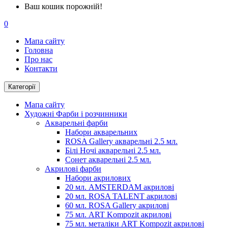
Ваш кошик порожній!
0
Мапа сайту
Головна
Про нас
Контакти
Категорії
Мапа сайту
Художні Фарби і розчинники
Акварельні фарби
Набори акварельних
ROSA Gallery акварельні 2.5 мл.
Білі Ночі акварельні 2.5 мл.
Сонет акварельні 2.5 мл.
Акрилові фарби
Набори акрилових
20 мл. AMSTERDAM акрилові
20 мл. ROSA TALENT акрилові
60 мл. ROSA Gallery акрилові
75 мл. ART Kompozit акрилові
75 мл. металіки ART Kompozit акрилові