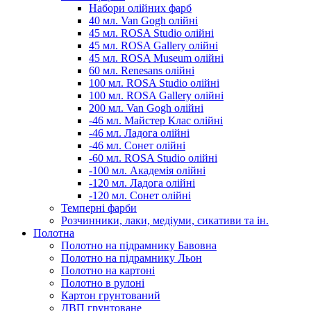
Набори олійних фарб
40 мл. Van Gogh олійні
45 мл. ROSA Studio олійні
45 мл. ROSA Gallery олійні
45 мл. ROSA Museum олійні
60 мл. Renesans олійні
100 мл. ROSA Studio олійні
100 мл. ROSA Gallery олійні
200 мл. Van Gogh олійні
-46 мл. Майстер Клас олійні
-46 мл. Ладога олійні
-46 мл. Сонет олійні
-60 мл. ROSA Studio олійні
-100 мл. Академія олійні
-120 мл. Ладога олійні
-120 мл. Сонет олійні
Темперні фарби
Розчинники, лаки, медіуми, сикативи та ін.
Полотна
Полотно на підрамнику Бавовна
Полотно на підрамнику Льон
Полотно на картоні
Полотно в рулоні
Картон грунтований
ДВП грунтоване