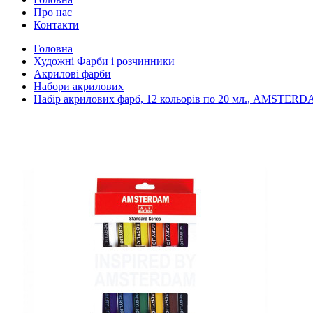
Про нас
Контакти
Головна
Художні Фарби і розчинники
Акрилові фарби
Набори акрилових
Набір акрилових фарб, 12 кольорів по 20 мл., AMSTE