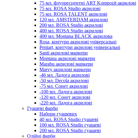
75 мл. флуоресцентні ART Kompozit акрилові
75 мл. ROSA Studio акрилові
75 мл. ROSA TALENT акрилові
120 мл. AMSTERDAM акрилові
200 мл. ROSA Studio акрилові
400 мл. ROSA Studio акрилові
400 мл. Montana BLACK акрилова
Rosa, контури акрилові універсальні
Pentart, контури акрилові універсальні
Santi акрилові маркери
Montana акрилові маркери
Marabu акрилові маркери
Marvy акрилові маркери
-46 мл. Ладога акрилові
-50 мл. Decola акрилові
-75 мл. Сонет акрилові
-100 мл. Ладога акрилові
-120 мл. Сонет акрилові
-220 мл. Ладога акрилові
Гуашеві фарби
Набори гуашевих
40 мл. ROSA Studio гуашеві
100 мл. ROSA Studio гуашеві
200 мл. ROSA Studio гуашеві
Олійні фарби