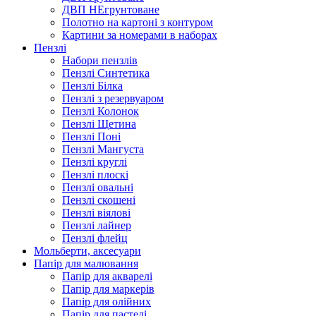
ДВП НЕгрунтоване
Полотно на картоні з контуром
Картини за номерами в наборах
Пензлі
Набори пензлів
Пензлі Синтетика
Пензлі Білка
Пензлі з резервуаром
Пензлі Колонок
Пензлі Щетина
Пензлі Поні
Пензлі Мангуста
Пензлі круглі
Пензлі плоскі
Пензлі овальні
Пензлі скошені
Пензлі віялові
Пензлі лайнер
Пензлі флейц
Мольберти, аксесуари
Папір для малювання
Папір для акварелі
Папір для маркерів
Папір для олійних
Папір для пастелі