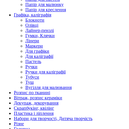
Папір для малюнку
Папір для креслення
Графіка, каліграфія
Блокноти
Олівці
Лайнер-пензлі
Гумки, Клячки
Лінери
Маркери
Для графіки
Для каліграфії
Пастель
Ручки
Ручки для каліграфії
Тубуси
Туш
Вугілля для малювання
Розпис по тканині
Вітраж, розпис кераміки
Декупаж, декорування
Скрапбукінг, квілінг
Пластика і ліплення
Набори для творчості, Дитяча творчість
Різне
Головна