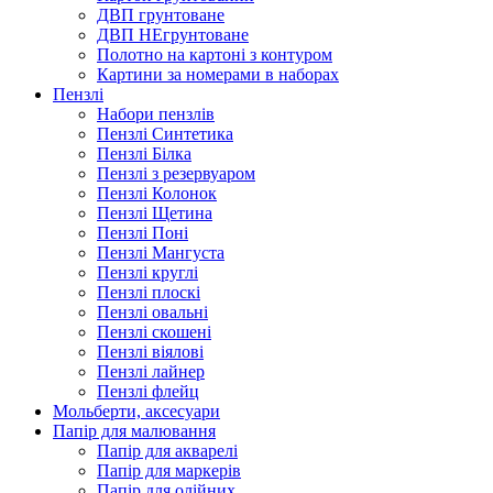
ДВП грунтоване
ДВП НЕгрунтоване
Полотно на картоні з контуром
Картини за номерами в наборах
Пензлі
Набори пензлів
Пензлі Синтетика
Пензлі Білка
Пензлі з резервуаром
Пензлі Колонок
Пензлі Щетина
Пензлі Поні
Пензлі Мангуста
Пензлі круглі
Пензлі плоскі
Пензлі овальні
Пензлі скошені
Пензлі віялові
Пензлі лайнер
Пензлі флейц
Мольберти, аксесуари
Папір для малювання
Папір для акварелі
Папір для маркерів
Папір для олійних