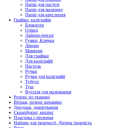
Папір для пастелі
Папір для малюнку
Папір для креслення
Графіка, каліграфія
Блокноти
Олівці
Лайнер-пензлі
Гумки, Клячки
Лінери
Маркери
Для графіки
Для каліграфії
Пастель
Ручки
Ручки для каліграфії
Тубуси
Туш
Вугілля для малювання
Розпис по тканині
Вітраж, розпис кераміки
Декупаж, декорування
Скрапбукінг, квілінг
Пластика і ліплення
Набори для творчості, Дитяча творчість
Різне