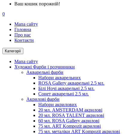
Ваш кошик порожній!
0
Мапа сайту
Головна
Про нас
Контакти
Категорії
Мапа сайту
Художні Фарби і розчинники
Акварельні фарби
Набори акварельних
ROSA Gallery акварельні 2.5 мл.
Білі Ночі акварельні 2.5 мл.
Сонет акварельні 2.5 мл.
Акрилові фарби
Набори акрилових
20 мл. AMSTERDAM акрилові
20 мл. ROSA TALENT акрилові
60 мл. ROSA Gallery акрилові
75 мл. ART Kompozit акрилові
75 мл. металіки ART Kompozit акрилові