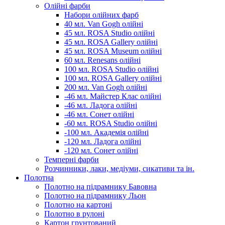
Олійні фарби
Набори олійних фарб
40 мл. Van Gogh олійні
45 мл. ROSA Studio олійні
45 мл. ROSA Gallery олійні
45 мл. ROSA Museum олійні
60 мл. Renesans олійні
100 мл. ROSA Studio олійні
100 мл. ROSA Gallery олійні
200 мл. Van Gogh олійні
-46 мл. Майстер Клас олійні
-46 мл. Ладога олійні
-46 мл. Сонет олійні
-60 мл. ROSA Studio олійні
-100 мл. Академія олійні
-120 мл. Ладога олійні
-120 мл. Сонет олійні
Темперні фарби
Розчинники, лаки, медіуми, сикативи та ін.
Полотна
Полотно на підрамнику Бавовна
Полотно на підрамнику Льон
Полотно на картоні
Полотно в рулоні
Картон грунтований