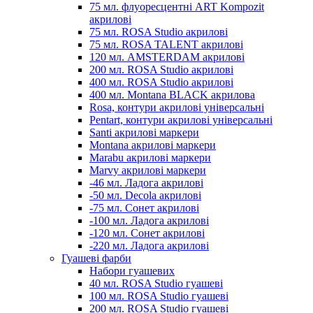
75 мл. флуоресцентні ART Kompozit
акрилові
75 мл. ROSA Studio акрилові
75 мл. ROSA TALENT акрилові
120 мл. AMSTERDAM акрилові
200 мл. ROSA Studio акрилові
400 мл. ROSA Studio акрилові
400 мл. Montana BLACK акрилова
Rosa, контури акрилові універсальні
Pentart, контури акрилові універсальні
Santi акрилові маркери
Montana акрилові маркери
Marabu акрилові маркери
Marvy акрилові маркери
-46 мл. Ладога акрилові
-50 мл. Decola акрилові
-75 мл. Сонет акрилові
-100 мл. Ладога акрилові
-120 мл. Сонет акрилові
-220 мл. Ладога акрилові
Гуашеві фарби
Набори гуашевих
40 мл. ROSA Studio гуашеві
100 мл. ROSA Studio гуашеві
200 мл. ROSA Studio гуашеві