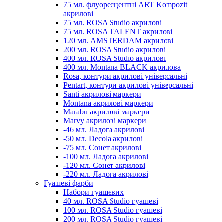
75 мл. флуоресцентні ART Kompozit
акрилові
75 мл. ROSA Studio акрилові
75 мл. ROSA TALENT акрилові
120 мл. AMSTERDAM акрилові
200 мл. ROSA Studio акрилові
400 мл. ROSA Studio акрилові
400 мл. Montana BLACK акрилова
Rosa, контури акрилові універсальні
Pentart, контури акрилові універсальні
Santi акрилові маркери
Montana акрилові маркери
Marabu акрилові маркери
Marvy акрилові маркери
-46 мл. Ладога акрилові
-50 мл. Decola акрилові
-75 мл. Сонет акрилові
-100 мл. Ладога акрилові
-120 мл. Сонет акрилові
-220 мл. Ладога акрилові
Гуашеві фарби
Набори гуашевих
40 мл. ROSA Studio гуашеві
100 мл. ROSA Studio гуашеві
200 мл. ROSA Studio гуашеві