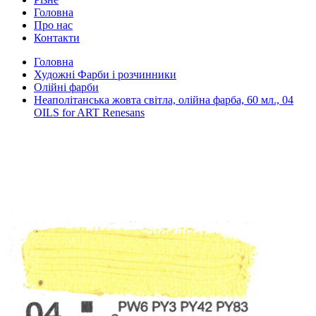
Головна
Про нас
Контакти
Головна
Художні Фарби і розчинники
Олійні фарби
Неаполітанська жовта світла, олійна фарба, 60 мл., 04
OILS for ART Renesans