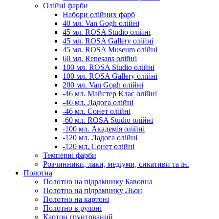
Олійні фарби
Набори олійних фарб
40 мл. Van Gogh олійні
45 мл. ROSA Studio олійні
45 мл. ROSA Gallery олійні
45 мл. ROSA Museum олійні
60 мл. Renesans олійні
100 мл. ROSA Studio олійні
100 мл. ROSA Gallery олійні
200 мл. Van Gogh олійні
-46 мл. Майстер Клас олійні
-46 мл. Ладога олійні
-46 мл. Сонет олійні
-60 мл. ROSA Studio олійні
-100 мл. Академія олійні
-120 мл. Ладога олійні
-120 мл. Сонет олійні
Темперні фарби
Розчинники, лаки, медіуми, сикативи та ін.
Полотна
Полотно на підрамнику Бавовна
Полотно на підрамнику Льон
Полотно на картоні
Полотно в рулоні
Картон грунтований