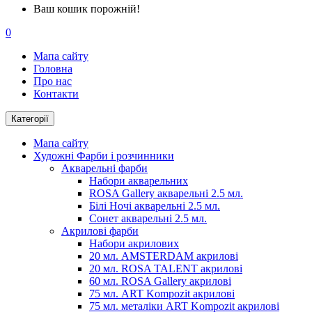
Ваш кошик порожній!
0
Мапа сайту
Головна
Про нас
Контакти
Категорії
Мапа сайту
Художні Фарби і розчинники
Акварельні фарби
Набори акварельних
ROSA Gallery акварельні 2.5 мл.
Білі Ночі акварельні 2.5 мл.
Сонет акварельні 2.5 мл.
Акрилові фарби
Набори акрилових
20 мл. AMSTERDAM акрилові
20 мл. ROSA TALENT акрилові
60 мл. ROSA Gallery акрилові
75 мл. ART Kompozit акрилові
75 мл. металіки ART Kompozit акрилові