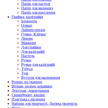
Папір для пастелі
Папір для малюнку
Папір для креслення
Графіка, каліграфія
Блокноти
Олівці
Лайнер-пензлі
Гумки, Клячки
Лінери
Маркери
Для графіки
Для каліграфії
Пастель
Ручки
Ручки для каліграфії
Тубуси
Туш
Вугілля для малювання
Розпис по тканині
Вітраж, розпис кераміки
Декупаж, декорування
Скрапбукінг, квілінг
Пластика і ліплення
Набори для творчості, Дитяча творчість
Різне