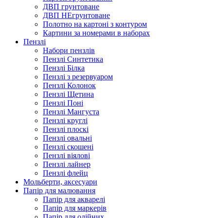
ДВП грунтоване
ДВП НЕгрунтоване
Полотно на картоні з контуром
Картини за номерами в наборах
Пензлі
Набори пензлів
Пензлі Синтетика
Пензлі Білка
Пензлі з резервуаром
Пензлі Колонок
Пензлі Щетина
Пензлі Поні
Пензлі Мангуста
Пензлі круглі
Пензлі плоскі
Пензлі овальні
Пензлі скошені
Пензлі віялові
Пензлі лайнер
Пензлі флейц
Мольберти, аксесуари
Папір для малювання
Папір для акварелі
Папір для маркерів
Папір для олійних