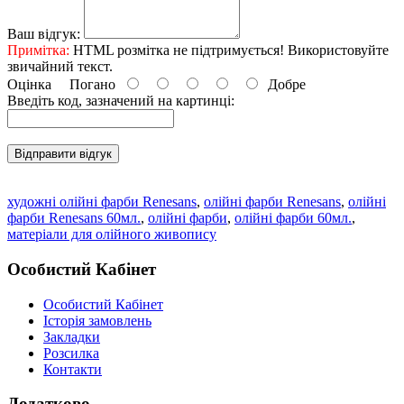
Ваш відгук:
Примітка:
HTML розмітка не підтримується! Використовуйте
звичайний текст.
Оцінка
Погано
Добре
Введіть код, зазначений на картинці:
Відправити відгук
художні олійні фарби Renesans
,
олійні фарби Renesans
,
олійні
фарби Renesans 60мл.
,
олійні фарби
,
олійні фарби 60мл.
,
матеріали для олійного живопису
Особистий Кабінет
Особистий Кабінет
Історія замовлень
Закладки
Розсилка
Контакти
Додатково