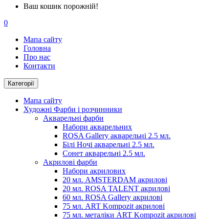
Ваш кошик порожній!
0
Мапа сайту
Головна
Про нас
Контакти
Категорії
Мапа сайту
Художні Фарби і розчинники
Акварельні фарби
Набори акварельних
ROSA Gallery акварельні 2.5 мл.
Білі Ночі акварельні 2.5 мл.
Сонет акварельні 2.5 мл.
Акрилові фарби
Набори акрилових
20 мл. AMSTERDAM акрилові
20 мл. ROSA TALENT акрилові
60 мл. ROSA Gallery акрилові
75 мл. ART Kompozit акрилові
75 мл. металіки ART Kompozit акрилові