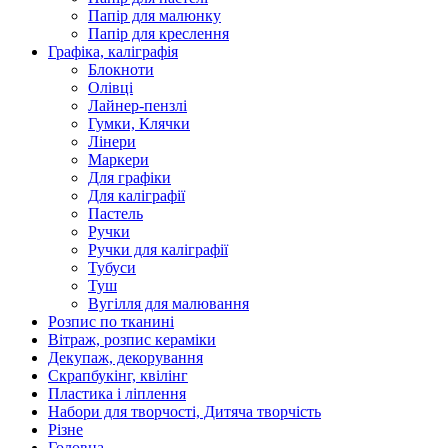
Папір для малюнку
Папір для креслення
Графіка, каліграфія
Блокноти
Олівці
Лайнер-пензлі
Гумки, Клячки
Лінери
Маркери
Для графіки
Для каліграфії
Пастель
Ручки
Ручки для каліграфії
Тубуси
Туш
Вугілля для малювання
Розпис по тканині
Вітраж, розпис кераміки
Декупаж, декорування
Скрапбукінг, квілінг
Пластика і ліплення
Набори для творчості, Дитяча творчість
Різне
Головна