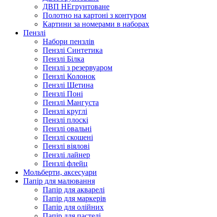
ДВП НЕгрунтоване
Полотно на картоні з контуром
Картини за номерами в наборах
Пензлі
Набори пензлів
Пензлі Синтетика
Пензлі Білка
Пензлі з резервуаром
Пензлі Колонок
Пензлі Щетина
Пензлі Поні
Пензлі Мангуста
Пензлі круглі
Пензлі плоскі
Пензлі овальні
Пензлі скошені
Пензлі віялові
Пензлі лайнер
Пензлі флейц
Мольберти, аксесуари
Папір для малювання
Папір для акварелі
Папір для маркерів
Папір для олійних
Папір для пастелі