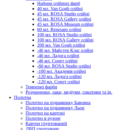
Набори олійних фарб
40 мл. Van Gogh олійні
45 мл. ROSA Studio олійні
45 мл. ROSA Gallery олійні
45 мл. ROSA Museum олійні
60 мл. Renesans олійні
100 мл. ROSA Studio олійні
100 мл. ROSA Gallery олійні
200 мл. Van Gogh олійні
-46 мл. Майстер Клас олійні
-46 мл. Ладога олійні
-46 мл. Сонет олійні
-60 мл. ROSA Studio олійні
-100 мл. Академія олійні
-120 мл. Ладога олійні
-120 мл. Сонет олійні
Темперні фарби
Розчинники, лаки, медіуми, сикативи та ін.
Полотна
Полотно на підрамнику Бавовна
Полотно на підрамнику Льон
Полотно на картоні
Полотно в рулоні
Картон грунтований
ДВП грунтоване