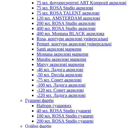
75 мл. флуоресцентні ART Kompozit акрилові
75 мл. ROSA Studio акрилові
75 мл. ROSA TALENT акрилові
120 мл. AMSTERDAM акрилові
200 мл. ROSA Studio акрилові
400 мл. ROSA Studio акрилові
400 мл. Montana BLACK акрилова
Rosa, контури акрилові універсальні
Pentart, контури акрилові універсальні
Santi акрилові маркери
Montana акрилові маркери
Marabu акрилові маркери
Marvy акрилові маркери
-46 мл. Ладога акрилові
-50 мл. Decola акрилові
-75 мл. Сонет акрилові
-100 мл. Ладога акрилові
-120 мл. Сонет акрилові
-220 мл. Ладога акрилові
Гуашеві фарби
Набори гуашевих
40 мл. ROSA Studio гуашеві
100 мл. ROSA Studio гуашеві
200 мл. ROSA Studio гуашеві
Олійні фарби