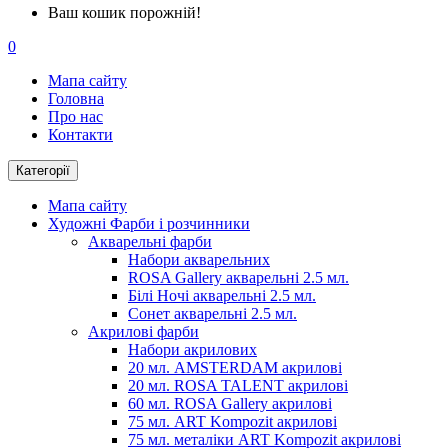
Ваш кошик порожній!
0
Мапа сайту
Головна
Про нас
Контакти
Категорії
Мапа сайту
Художні Фарби і розчинники
Акварельні фарби
Набори акварельних
ROSA Gallery акварельні 2.5 мл.
Білі Ночі акварельні 2.5 мл.
Сонет акварельні 2.5 мл.
Акрилові фарби
Набори акрилових
20 мл. AMSTERDAM акрилові
20 мл. ROSA TALENT акрилові
60 мл. ROSA Gallery акрилові
75 мл. ART Kompozit акрилові
75 мл. металіки ART Kompozit акрилові