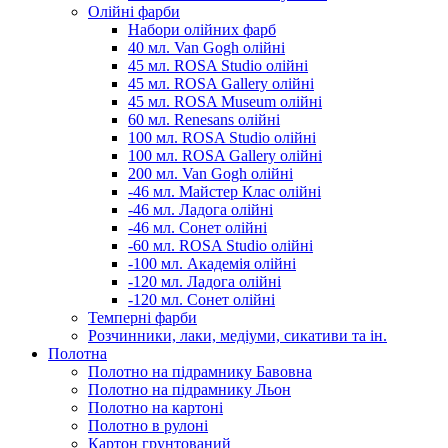
Олійні фарби
Набори олійних фарб
40 мл. Van Gogh олійні
45 мл. ROSA Studio олійні
45 мл. ROSA Gallery олійні
45 мл. ROSA Museum олійні
60 мл. Renesans олійні
100 мл. ROSA Studio олійні
100 мл. ROSA Gallery олійні
200 мл. Van Gogh олійні
-46 мл. Майстер Клас олійні
-46 мл. Ладога олійні
-46 мл. Сонет олійні
-60 мл. ROSA Studio олійні
-100 мл. Академія олійні
-120 мл. Ладога олійні
-120 мл. Сонет олійні
Темперні фарби
Розчинники, лаки, медіуми, сикативи та ін.
Полотна
Полотно на підрамнику Бавовна
Полотно на підрамнику Льон
Полотно на картоні
Полотно в рулоні
Картон грунтований