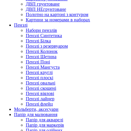
ДВП грунтоване
ДВП НЕгрунтоване
Полотно на картоні з контуром
Картини за номерами в наборах
Пензлі
Набори пензлів
Пензлі Синтетика
Пензлі Білка
Пензлі з резервуаром
Пензлі Колонок
Пензлі Щетина
Пензлі Поні
Пензлі Мангуста
Пензлі круглі
Пензлі плоскі
Пензлі овальні
Пензлі скошені
Пензлі віялові
Пензлі лайнер
Пензлі флейц
Мольберти, аксесуари
Папір для малювання
Папір для акварелі
Папір для маркерів
Папір для олійних