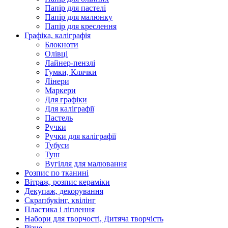
Папір для пастелі
Папір для малюнку
Папір для креслення
Графіка, каліграфія
Блокноти
Олівці
Лайнер-пензлі
Гумки, Клячки
Лінери
Маркери
Для графіки
Для каліграфії
Пастель
Ручки
Ручки для каліграфії
Тубуси
Туш
Вугілля для малювання
Розпис по тканині
Вітраж, розпис кераміки
Декупаж, декорування
Скрапбукінг, квілінг
Пластика і ліплення
Набори для творчості, Дитяча творчість
Різне