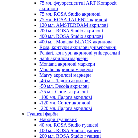
75 мл. флуоресцентні ART Kompozit
акрилові
75 мл. ROSA Studio акрилові
75 мл. ROSA TALENT акрилові
120 мл. AMSTERDAM акрилові
200 мл. ROSA Studio акрилові
400 мл. ROSA Studio акрилові
400 мл. Montana BLACK акрилова
Rosa, контури акрилові універсальні
Pentart, контури акрилові універсальні
Santi акрилові маркери
Montana акрилові маркери
Marabu акрилові маркери
Marvy акрилові маркери
-46 мл. Ладога акрилові
-50 мл. Decola акрилові
-75 мл. Сонет акрилові
-100 мл. Ладога акрилові
-120 мл. Сонет акрилові
-220 мл. Ладога акрилові
Гуашеві фарби
Набори гуашевих
40 мл. ROSA Studio гуашеві
100 мл. ROSA Studio гуашеві
200 мл. ROSA Studio гуашеві