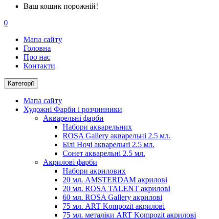
Ваш кошик порожній!
0
Мапа сайту
Головна
Про нас
Контакти
Категорії
Мапа сайту
Художні Фарби і розчинники
Акварельні фарби
Набори акварельних
ROSA Gallery акварельні 2.5 мл.
Білі Ночі акварельні 2.5 мл.
Сонет акварельні 2.5 мл.
Акрилові фарби
Набори акрилових
20 мл. AMSTERDAM акрилові
20 мл. ROSA TALENT акрилові
60 мл. ROSA Gallery акрилові
75 мл. ART Kompozit акрилові
75 мл. металіки ART Kompozit акрилові