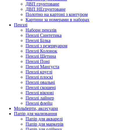
ДВП грунтоване
ДВП НЕгрунтоване
Полотно на картоні з контуром
Картини за номерами в наборах
Пензлі
Набори пензлів
Пензлі Синтетика
Пензлі Білка
Пензлі з резервуаром
Пензлі Колонок
Пензлі Щетина
Пензлі Поні
Пензлі Мангуста
Пензлі круглі
Пензлі плоскі
Пензлі овальні
Пензлі скошені
Пензлі віялові
Пензлі лайнер
Пензлі флейц
Мольберти, аксесуари
Папір для малювання
Папір для акварелі
Папір для маркерів
Папір для олійних