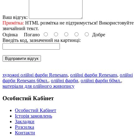
Ваш відгук:
Примітка:
HTML розмітка не підтримується! Використовуйте
звичайний текст.
Оцінка
Погано
Добре
Введіть код, зазначений на картинці:
Відправити відгук
художні олійні фарби Renesans
,
олійні фарби Renesans
,
олійні
фарби Renesans 60мл.
,
олійні фарби
,
олійні фарби 60мл.
,
матеріали для олійного живопису
Особистий Кабінет
Особистий Кабінет
Історія замовлень
Закладки
Розсилка
Контакти