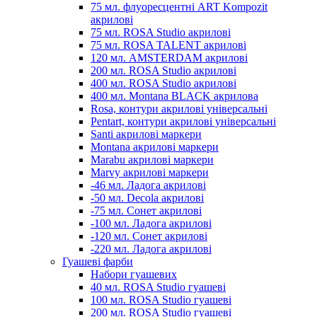
75 мл. флуоресцентні ART Kompozit
акрилові
75 мл. ROSA Studio акрилові
75 мл. ROSA TALENT акрилові
120 мл. AMSTERDAM акрилові
200 мл. ROSA Studio акрилові
400 мл. ROSA Studio акрилові
400 мл. Montana BLACK акрилова
Rosa, контури акрилові універсальні
Pentart, контури акрилові універсальні
Santi акрилові маркери
Montana акрилові маркери
Marabu акрилові маркери
Marvy акрилові маркери
-46 мл. Ладога акрилові
-50 мл. Decola акрилові
-75 мл. Сонет акрилові
-100 мл. Ладога акрилові
-120 мл. Сонет акрилові
-220 мл. Ладога акрилові
Гуашеві фарби
Набори гуашевих
40 мл. ROSA Studio гуашеві
100 мл. ROSA Studio гуашеві
200 мл. ROSA Studio гуашеві