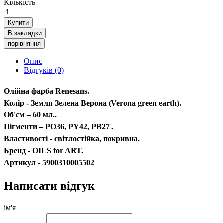
Кількість
Купити
В закладки
порівняння
Опис
Відгуків (0)
Олійна фарба Renesans.
Колір - Земля Зелена Верона (Verona green earth).
Об'єм – 60 мл..
Пігменти – PO36, PY42, PB27 .
Властивості - світлостійка, покривна.
Бренд - OILS for ART.
Артикул - 5900310005502
Написати відгук
ім'я