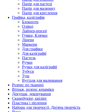
Папір для пастелі
Папір для малюнку
Папір для креслення
Графіка, каліграфія
Блокноти
Олівці
Лайнер-пензлі
Гумки, Клячки
Лінери
Маркери
Для графіки
Для каліграфії
Пастель
Ручки
Ручки для каліграфії
Тубуси
Туш
Вугілля для малювання
Розпис по тканині
Вітраж, розпис кераміки
Декупаж, декорування
Скрапбукінг, квілінг
Пластика і ліплення
Набори для творчості, Дитяча творчість
Різне