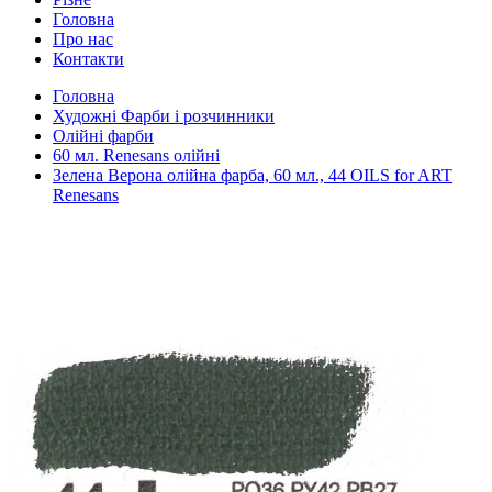
Головна
Про нас
Контакти
Головна
Художні Фарби і розчинники
Олійні фарби
60 мл. Renesans олійні
Зелена Верона олійна фарба, 60 мл., 44 OILS for ART
Renesans