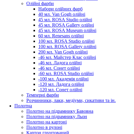
Олійні фарби
Набори олійних фарб
40 мл. Van Gogh олійні
45 мл. ROSA Studio олійні
45 мл. ROSA Gallery олійні
45 мл. ROSA Museum олійні
60 мл. Renesans олійні
100 мл. ROSA Studio олійні
100 мл. ROSA Gallery олійні
200 мл. Van Gogh олійні
-46 мл. Майстер Клас олійні
-46 мл. Ладога олійні
-46 мл. Сонет олійні
-60 мл. ROSA Studio олійні
-100 мл. Академія олійні
-120 мл. Ладога олійні
-120 мл. Сонет олійні
Темперні фарби
Розчинники, лаки, медіуми, сикативи та ін.
Полотна
Полотно на підрамнику Бавовна
Полотно на підрамнику Льон
Полотно на картоні
Полотно в рулоні
Картон грунтований