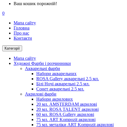
Ваш кошик порожній!
0
Мапа сайту
Головна
Про нас
Контакти
Категорії
Мапа сайту
Художні Фарби і розчинники
Акварельні фарби
Набори акварельних
ROSA Gallery акварельні 2.5 мл.
Білі Ночі акварельні 2.5 мл.
Сонет акварельні 2.5 мл.
Акрилові фарби
Набори акрилових
20 мл. AMSTERDAM акрилові
20 мл. ROSA TALENT акрилові
60 мл. ROSA Gallery акрилові
75 мл. ART Kompozit акрилові
75 мл. металіки ART Kompozit акрилові