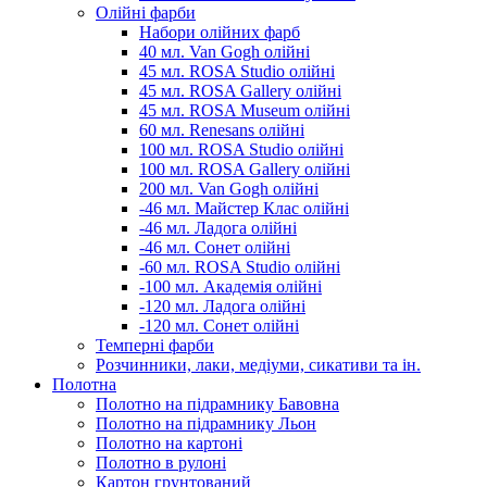
Олійні фарби
Набори олійних фарб
40 мл. Van Gogh олійні
45 мл. ROSA Studio олійні
45 мл. ROSA Gallery олійні
45 мл. ROSA Museum олійні
60 мл. Renesans олійні
100 мл. ROSA Studio олійні
100 мл. ROSA Gallery олійні
200 мл. Van Gogh олійні
-46 мл. Майстер Клас олійні
-46 мл. Ладога олійні
-46 мл. Сонет олійні
-60 мл. ROSA Studio олійні
-100 мл. Академія олійні
-120 мл. Ладога олійні
-120 мл. Сонет олійні
Темперні фарби
Розчинники, лаки, медіуми, сикативи та ін.
Полотна
Полотно на підрамнику Бавовна
Полотно на підрамнику Льон
Полотно на картоні
Полотно в рулоні
Картон грунтований