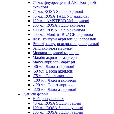
75 мл. флуоресцентні ART Kompozit
акрилові
75 мл. ROSA Studio акрилові
75 мл. ROSA TALENT акрилові
120 мл. AMSTERDAM акрилові
200 мл. ROSA Studio акрилові
400 мл. ROSA Studio акрилові
400 мл. Montana BLACK акрилова
Rosa, контури акрилові універсальні
Pentart, контури акрилові універсальні
Santi акрилові маркери
Montana акрилові маркери
Marabu акрилові маркери
Marvy акрилові маркери
-46 мл. Ладога акрилові
-50 мл. Decola акрилові
-75 мл. Сонет акрилові
-100 мл. Ладога акрилові
-120 мл. Сонет акрилові
-220 мл. Ладога акрилові
Гуашеві фарби
Набори гуашевих
40 мл. ROSA Studio гуашеві
100 мл. ROSA Studio гуашеві
200 мл. ROSA Studio гуашеві