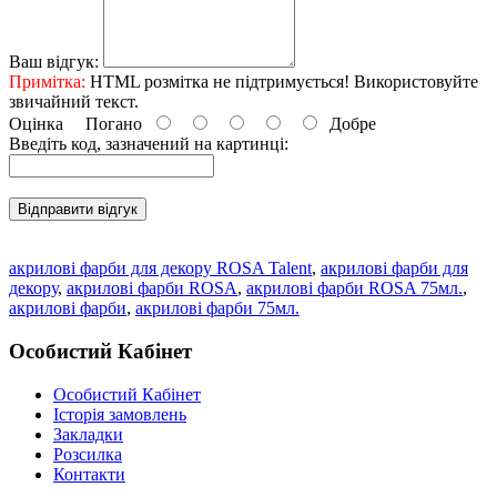
Ваш відгук:
Примітка:
HTML розмітка не підтримується! Використовуйте
звичайний текст.
Оцінка
Погано
Добре
Введіть код, зазначений на картинці:
Відправити відгук
акрилові фарби для декору ROSA Talent
,
акрилові фарби для
декору
,
акрилові фарби ROSA
,
акрилові фарби ROSA 75мл.
,
акрилові фарби
,
акрилові фарби 75мл.
Особистий Кабінет
Особистий Кабінет
Історія замовлень
Закладки
Розсилка
Контакти