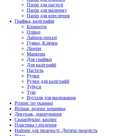
Папір для пастелі
Папір для малюнку
Папір для креслення
Графіка, каліграфія
Блокноти
Олівці
Лайнер-пензлі
Гумки, Клячки
Лінери
Маркери
Для графіки
Для каліграфії
Пастель
Ручки
Ручки для каліграфії
Тубуси
Туш
Вугілля для малювання
Розпис по тканині
Вітраж, розпис кераміки
Декупаж, декорування
Скрапбукінг, квілінг
Пластика і ліплення
Набори для творчості, Дитяча творчість
Різне