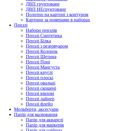
ДВП грунтоване
ДВП НЕгрунтоване
Полотно на картоні з контуром
Картини за номерами в наборах
Пензлі
Набори пензлів
Пензлі Синтетика
Пензлі Білка
Пензлі з резервуаром
Пензлі Колонок
Пензлі Щетина
Пензлі Поні
Пензлі Мангуста
Пензлі круглі
Пензлі плоскі
Пензлі овальні
Пензлі скошені
Пензлі віялові
Пензлі лайнер
Пензлі флейц
Мольберти, аксесуари
Папір для малювання
Папір для акварелі
Папір для маркерів
Папір для олійних