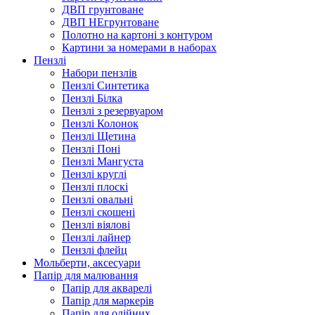
ДВП грунтоване
ДВП НЕгрунтоване
Полотно на картоні з контуром
Картини за номерами в наборах
Пензлі
Набори пензлів
Пензлі Синтетика
Пензлі Білка
Пензлі з резервуаром
Пензлі Колонок
Пензлі Щетина
Пензлі Поні
Пензлі Мангуста
Пензлі круглі
Пензлі плоскі
Пензлі овальні
Пензлі скошені
Пензлі віялові
Пензлі лайнер
Пензлі флейц
Мольберти, аксесуари
Папір для малювання
Папір для акварелі
Папір для маркерів
Папір для олійних