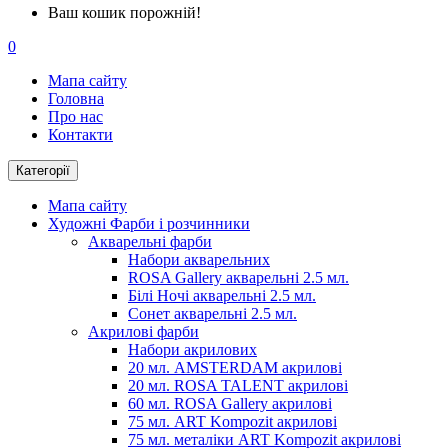
Ваш кошик порожній!
0
Мапа сайту
Головна
Про нас
Контакти
Категорії
Мапа сайту
Художні Фарби і розчинники
Акварельні фарби
Набори акварельних
ROSA Gallery акварельні 2.5 мл.
Білі Ночі акварельні 2.5 мл.
Сонет акварельні 2.5 мл.
Акрилові фарби
Набори акрилових
20 мл. AMSTERDAM акрилові
20 мл. ROSA TALENT акрилові
60 мл. ROSA Gallery акрилові
75 мл. ART Kompozit акрилові
75 мл. металіки ART Kompozit акрилові