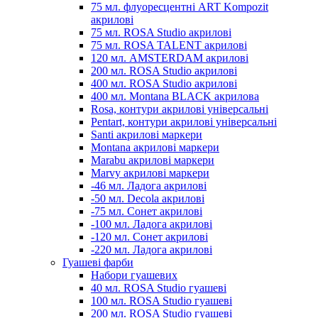
75 мл. флуоресцентні ART Kompozit
акрилові
75 мл. ROSA Studio акрилові
75 мл. ROSA TALENT акрилові
120 мл. AMSTERDAM акрилові
200 мл. ROSA Studio акрилові
400 мл. ROSA Studio акрилові
400 мл. Montana BLACK акрилова
Rosa, контури акрилові універсальні
Pentart, контури акрилові універсальні
Santi акрилові маркери
Montana акрилові маркери
Marabu акрилові маркери
Marvy акрилові маркери
-46 мл. Ладога акрилові
-50 мл. Decola акрилові
-75 мл. Сонет акрилові
-100 мл. Ладога акрилові
-120 мл. Сонет акрилові
-220 мл. Ладога акрилові
Гуашеві фарби
Набори гуашевих
40 мл. ROSA Studio гуашеві
100 мл. ROSA Studio гуашеві
200 мл. ROSA Studio гуашеві