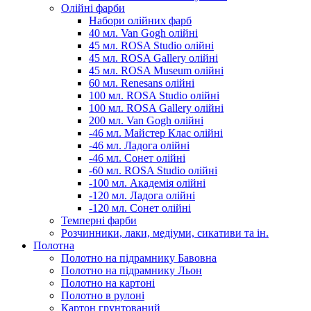
Олійні фарби
Набори олійних фарб
40 мл. Van Gogh олійні
45 мл. ROSA Studio олійні
45 мл. ROSA Gallery олійні
45 мл. ROSA Museum олійні
60 мл. Renesans олійні
100 мл. ROSA Studio олійні
100 мл. ROSA Gallery олійні
200 мл. Van Gogh олійні
-46 мл. Майстер Клас олійні
-46 мл. Ладога олійні
-46 мл. Сонет олійні
-60 мл. ROSA Studio олійні
-100 мл. Академія олійні
-120 мл. Ладога олійні
-120 мл. Сонет олійні
Темперні фарби
Розчинники, лаки, медіуми, сикативи та ін.
Полотна
Полотно на підрамнику Бавовна
Полотно на підрамнику Льон
Полотно на картоні
Полотно в рулоні
Картон грунтований