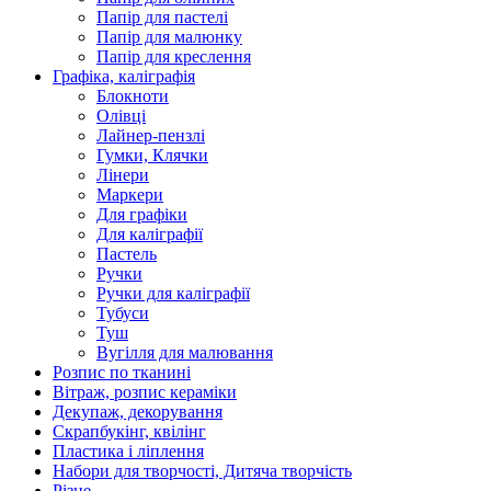
Папір для пастелі
Папір для малюнку
Папір для креслення
Графіка, каліграфія
Блокноти
Олівці
Лайнер-пензлі
Гумки, Клячки
Лінери
Маркери
Для графіки
Для каліграфії
Пастель
Ручки
Ручки для каліграфії
Тубуси
Туш
Вугілля для малювання
Розпис по тканині
Вітраж, розпис кераміки
Декупаж, декорування
Скрапбукінг, квілінг
Пластика і ліплення
Набори для творчості, Дитяча творчість
Різне