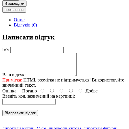
В закладки
порівняння
Опис
Відгуків (0)
Написати відгук
ім'я
Ваш відгук:
Примітка:
HTML розмітка не підтримується! Використовуйте
звичайний текст.
Оцінка
Погано
Добре
Введіть код, зазначений на картинці:
Відправити відгук
дироколи кутові 2.5см
,
дироколи кутові
,
дироколи фігурні