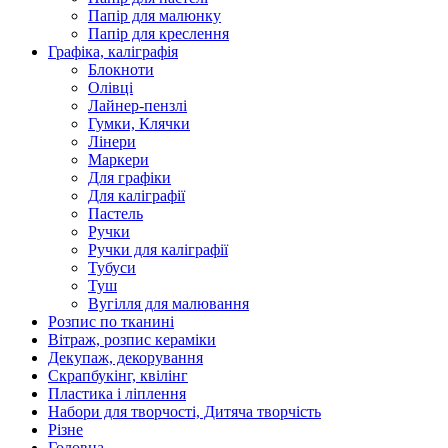
Папір для малюнку
Папір для креслення
Графіка, каліграфія
Блокноти
Олівці
Лайнер-пензлі
Гумки, Клячки
Лінери
Маркери
Для графіки
Для каліграфії
Пастель
Ручки
Ручки для каліграфії
Тубуси
Туш
Вугілля для малювання
Розпис по тканині
Вітраж, розпис кераміки
Декупаж, декорування
Скрапбукінг, квілінг
Пластика і ліплення
Набори для творчості, Дитяча творчість
Різне
Головна