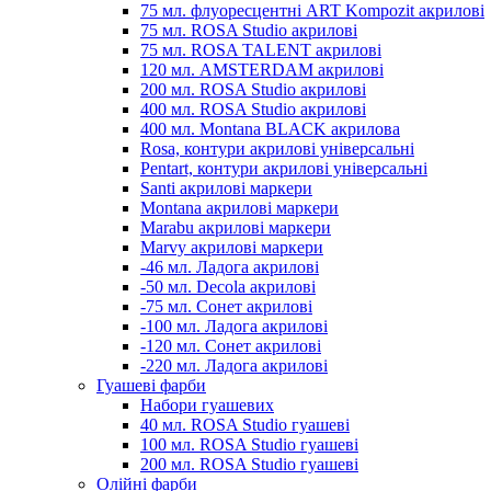
75 мл. флуоресцентні ART Kompozit акрилові
75 мл. ROSA Studio акрилові
75 мл. ROSA TALENT акрилові
120 мл. AMSTERDAM акрилові
200 мл. ROSA Studio акрилові
400 мл. ROSA Studio акрилові
400 мл. Montana BLACK акрилова
Rosa, контури акрилові універсальні
Pentart, контури акрилові універсальні
Santi акрилові маркери
Montana акрилові маркери
Marabu акрилові маркери
Marvy акрилові маркери
-46 мл. Ладога акрилові
-50 мл. Decola акрилові
-75 мл. Сонет акрилові
-100 мл. Ладога акрилові
-120 мл. Сонет акрилові
-220 мл. Ладога акрилові
Гуашеві фарби
Набори гуашевих
40 мл. ROSA Studio гуашеві
100 мл. ROSA Studio гуашеві
200 мл. ROSA Studio гуашеві
Олійні фарби