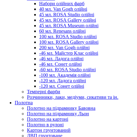
Набори олійних фарб
40 мл. Van Gogh олійні
45 мл. ROSA Studio олійні
45 мл. ROSA Gallery олійні
45 мл. ROSA Museum олійні
60 мл. Renesans олійні
100 мл. ROSA Studio олійні
100 мл. ROSA Gallery олійні
200 мл. Van Gogh олійні
-46 мл. Майстер Клас олійні
-46 мл. Ладога олійні
-46 мл. Сонет олійні
-60 мл. ROSA Studio олійні
-100 мл. Академія олійні
-120 мл. Ладога олійні
-120 мл. Сонет олійні
Темперні фарби
Розчинники, лаки, медіуми, сикативи та ін.
Полотна
Полотно на підрамнику Бавовна
Полотно на підрамнику Льон
Полотно на картоні
Полотно в рулоні
Картон грунтований
ДВП грунтоване