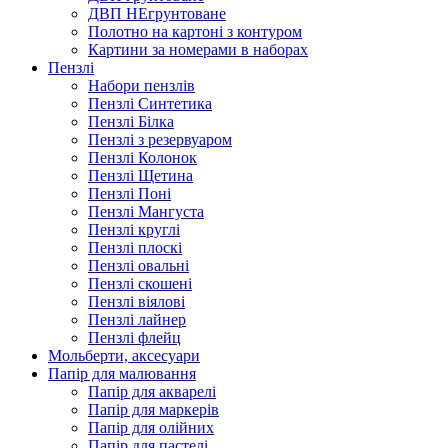
ДВП НЕгрунтоване
Полотно на картоні з контуром
Картини за номерами в наборах
Пензлі
Набори пензлів
Пензлі Синтетика
Пензлі Білка
Пензлі з резервуаром
Пензлі Колонок
Пензлі Щетина
Пензлі Поні
Пензлі Мангуста
Пензлі круглі
Пензлі плоскі
Пензлі овальні
Пензлі скошені
Пензлі віялові
Пензлі лайнер
Пензлі флейц
Мольберти, аксесуари
Папір для малювання
Папір для акварелі
Папір для маркерів
Папір для олійних
Папір для пастелі