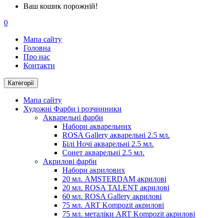
Ваш кошик порожній!
0
Мапа сайту
Головна
Про нас
Контакти
Категорії
Мапа сайту
Художні Фарби і розчинники
Акварельні фарби
Набори акварельних
ROSA Gallery акварельні 2.5 мл.
Білі Ночі акварельні 2.5 мл.
Сонет акварельні 2.5 мл.
Акрилові фарби
Набори акрилових
20 мл. AMSTERDAM акрилові
20 мл. ROSA TALENT акрилові
60 мл. ROSA Gallery акрилові
75 мл. ART Kompozit акрилові
75 мл. металіки ART Kompozit акрилові