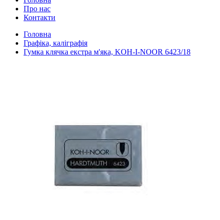
Про нас
Контакти
Головна
Графіка, каліграфія
Гумка клячка екстра м'яка, KOH-I-NOOR 6423/18