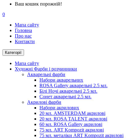
Ваш кошик порожній!
0
Мапа сайту
Головна
Про нас
Контакти
Категорії
Мапа сайту
Художні Фарби і розчинники
Акварельні фарби
Набори акварельних
ROSA Gallery акварельні 2.5 мл.
Білі Ночі акварельні 2.5 мл.
Сонет акварельні 2.5 мл.
Акрилові фарби
Набори акрилових
20 мл. AMSTERDAM акрилові
20 мл. ROSA TALENT акрилові
60 мл. ROSA Gallery акрилові
75 мл. ART Kompozit акрилові
75 мл. металіки ART Kompozit акрилові