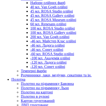
Набори олійних фарб
40 мл. Van Gogh олійні
45 мл. ROSA Studio олійні
45 мл. ROSA Gallery олійні
45 мл. ROSA Museum олійні
60 мл. Renesans олійні
100 мл. ROSA Studio олійні
100 мл. ROSA Gallery олійні
200 мл. Van Gogh олійні
-46 мл. Майстер Клас олійні
-46 мл. Ладога олійні
-46 мл. Сонет олійні
-60 мл. ROSA Studio олійні
-100 мл. Академія олійні
-120 мл. Ладога олійні
-120 мл. Сонет олійні
Темперні фарби
Розчинники, лаки, медіуми, сикативи та ін.
Полотна
Полотно на підрамнику Бавовна
Полотно на підрамнику Льон
Полотно на картоні
Полотно в рулоні
Картон грунтований
ДВП грунтоване