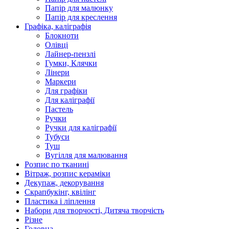
Папір для малюнку
Папір для креслення
Графіка, каліграфія
Блокноти
Олівці
Лайнер-пензлі
Гумки, Клячки
Лінери
Маркери
Для графіки
Для каліграфії
Пастель
Ручки
Ручки для каліграфії
Тубуси
Туш
Вугілля для малювання
Розпис по тканині
Вітраж, розпис кераміки
Декупаж, декорування
Скрапбукінг, квілінг
Пластика і ліплення
Набори для творчості, Дитяча творчість
Різне
Головна