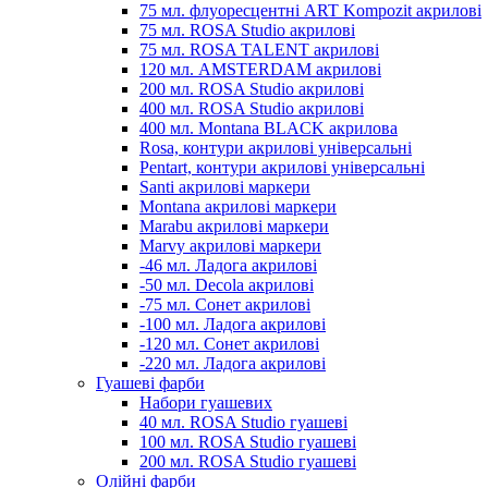
75 мл. флуоресцентні ART Kompozit акрилові
75 мл. ROSA Studio акрилові
75 мл. ROSA TALENT акрилові
120 мл. AMSTERDAM акрилові
200 мл. ROSA Studio акрилові
400 мл. ROSA Studio акрилові
400 мл. Montana BLACK акрилова
Rosa, контури акрилові універсальні
Pentart, контури акрилові універсальні
Santi акрилові маркери
Montana акрилові маркери
Marabu акрилові маркери
Marvy акрилові маркери
-46 мл. Ладога акрилові
-50 мл. Decola акрилові
-75 мл. Сонет акрилові
-100 мл. Ладога акрилові
-120 мл. Сонет акрилові
-220 мл. Ладога акрилові
Гуашеві фарби
Набори гуашевих
40 мл. ROSA Studio гуашеві
100 мл. ROSA Studio гуашеві
200 мл. ROSA Studio гуашеві
Олійні фарби