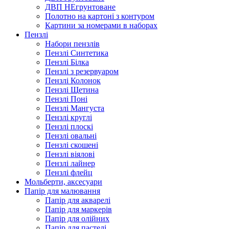
ДВП НЕгрунтоване
Полотно на картоні з контуром
Картини за номерами в наборах
Пензлі
Набори пензлів
Пензлі Синтетика
Пензлі Білка
Пензлі з резервуаром
Пензлі Колонок
Пензлі Щетина
Пензлі Поні
Пензлі Мангуста
Пензлі круглі
Пензлі плоскі
Пензлі овальні
Пензлі скошені
Пензлі віялові
Пензлі лайнер
Пензлі флейц
Мольберти, аксесуари
Папір для малювання
Папір для акварелі
Папір для маркерів
Папір для олійних
Папір для пастелі