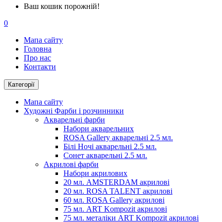
Ваш кошик порожній!
0
Мапа сайту
Головна
Про нас
Контакти
Категорії
Мапа сайту
Художні Фарби і розчинники
Акварельні фарби
Набори акварельних
ROSA Gallery акварельні 2.5 мл.
Білі Ночі акварельні 2.5 мл.
Сонет акварельні 2.5 мл.
Акрилові фарби
Набори акрилових
20 мл. AMSTERDAM акрилові
20 мл. ROSA TALENT акрилові
60 мл. ROSA Gallery акрилові
75 мл. ART Kompozit акрилові
75 мл. металіки ART Kompozit акрилові