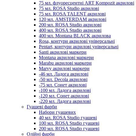
75 мл. флуоресцентні ART Kompozit акрилові
75 мл. ROSA Studio акрилові
75 мл. ROSA TALENT акрилові
120 мл. AMSTERDAM акрилові
200 мл. ROSA Studio акрилові
400 мл. ROSA Studio акрилові
400 мл. Montana BLACK акрилова
Rosa, контури акрилові універсальні
Pentart, контури акрилові універсальні
Santi акрилові маркери
Montana акрилові маркери
Marabu акрилові маркери
Marvy акрилові маркери
-46 мл. Ладога акрилові
-50 мл. Decola акрилові
-75 мл. Сонет акрилові
-100 мл. Ладога акрилові
-120 мл. Сонет акрилові
-220 мл. Ладога акрилові
Гуашеві фарби
Набори гуашевих
40 мл. ROSA Studio гуашеві
100 мл. ROSA Studio гуашеві
200 мл. ROSA Studio гуашеві
Олійні фарби