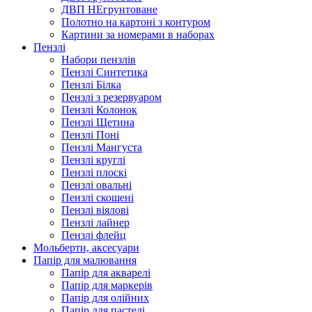
ДВП НЕгрунтоване
Полотно на картоні з контуром
Картини за номерами в наборах
Пензлі
Набори пензлів
Пензлі Синтетика
Пензлі Білка
Пензлі з резервуаром
Пензлі Колонок
Пензлі Щетина
Пензлі Поні
Пензлі Мангуста
Пензлі круглі
Пензлі плоскі
Пензлі овальні
Пензлі скошені
Пензлі віялові
Пензлі лайнер
Пензлі флейц
Мольберти, аксесуари
Папір для малювання
Папір для акварелі
Папір для маркерів
Папір для олійних
Папір для пастелі