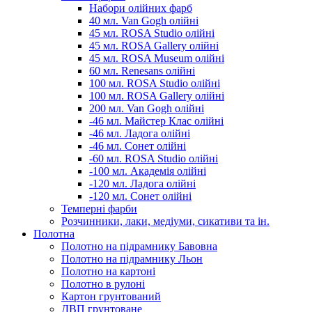
Набори олійних фарб
40 мл. Van Gogh олійні
45 мл. ROSA Studio олійні
45 мл. ROSA Gallery олійні
45 мл. ROSA Museum олійні
60 мл. Renesans олійні
100 мл. ROSA Studio олійні
100 мл. ROSA Gallery олійні
200 мл. Van Gogh олійні
-46 мл. Майстер Клас олійні
-46 мл. Ладога олійні
-46 мл. Сонет олійні
-60 мл. ROSA Studio олійні
-100 мл. Академія олійні
-120 мл. Ладога олійні
-120 мл. Сонет олійні
Темперні фарби
Розчинники, лаки, медіуми, сикативи та ін.
Полотна
Полотно на підрамнику Бавовна
Полотно на підрамнику Льон
Полотно на картоні
Полотно в рулоні
Картон грунтований
ДВП грунтоване