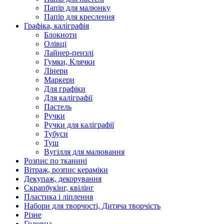
Папір для малюнку
Папір для креслення
Графіка, каліграфія
Блокноти
Олівці
Лайнер-пензлі
Гумки, Клячки
Лінери
Маркери
Для графіки
Для каліграфії
Пастель
Ручки
Ручки для каліграфії
Тубуси
Туш
Вугілля для малювання
Розпис по тканині
Вітраж, розпис кераміки
Декупаж, декорування
Скрапбукінг, квілінг
Пластика і ліплення
Набори для творчості, Дитяча творчість
Різне
Головна