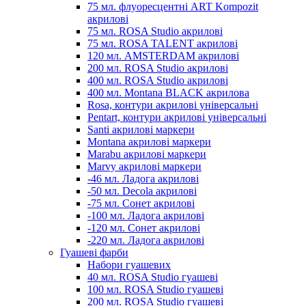
75 мл. флуоресцентні ART Kompozit
акрилові
75 мл. ROSA Studio акрилові
75 мл. ROSA TALENT акрилові
120 мл. AMSTERDAM акрилові
200 мл. ROSA Studio акрилові
400 мл. ROSA Studio акрилові
400 мл. Montana BLACK акрилова
Rosa, контури акрилові універсальні
Pentart, контури акрилові універсальні
Santi акрилові маркери
Montana акрилові маркери
Marabu акрилові маркери
Marvy акрилові маркери
-46 мл. Ладога акрилові
-50 мл. Decola акрилові
-75 мл. Сонет акрилові
-100 мл. Ладога акрилові
-120 мл. Сонет акрилові
-220 мл. Ладога акрилові
Гуашеві фарби
Набори гуашевих
40 мл. ROSA Studio гуашеві
100 мл. ROSA Studio гуашеві
200 мл. ROSA Studio гуашеві