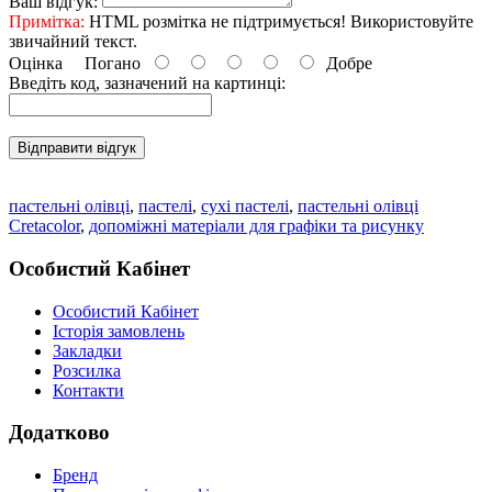
Ваш відгук:
Примітка:
HTML розмітка не підтримується! Використовуйте
звичайний текст.
Оцінка
Погано
Добре
Введіть код, зазначений на картинці:
Відправити відгук
пастельні олівці
,
пастелі
,
сухі пастелі
,
пастельні олівці
Cretacolor
,
допоміжні матеріали для графіки та рисунку
Особистий Кабінет
Особистий Кабінет
Історія замовлень
Закладки
Розсилка
Контакти
Додатково
Бренд