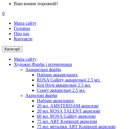
Ваш кошик порожній!
0
Мапа сайту
Головна
Про нас
Контакти
Категорії
Мапа сайту
Художні Фарби і розчинники
Акварельні фарби
Набори акварельних
ROSA Gallery акварельні 2.5 мл.
Білі Ночі акварельні 2.5 мл.
Сонет акварельні 2.5 мл.
Акрилові фарби
Набори акрилових
20 мл. AMSTERDAM акрилові
20 мл. ROSA TALENT акрилові
60 мл. ROSA Gallery акрилові
75 мл. ART Kompozit акрилові
75 мл. металіки ART Kompozit акрилові