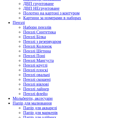
ДВП грунтоване
ДВП НЕгрунтоване
Полотно на картоні з контуром
Картини за номерами в наборах
Пензлі
Набори пензлів
Пензлі Синтетика
Пензлі Білка
Пензлі з резервуаром
Пензлі Колонок
Пензлі Щетина
Пензлі Поні
Пензлі Мангуста
Пензлі круглі
Пензлі плоскі
Пензлі овальні
Пензлі скошені
Пензлі віялові
Пензлі лайнер
Пензлі флейц
Мольберти, аксесуари
Папір для малювання
Папір для акварелі
Папір для маркерів
Папір для олійних