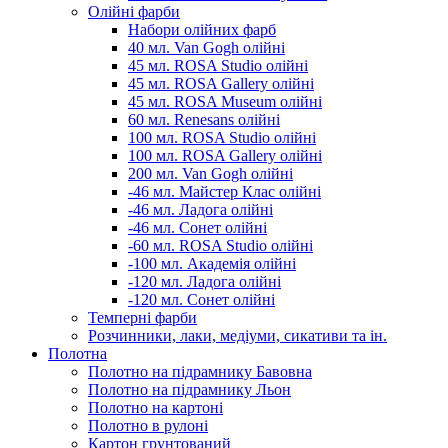
Олійні фарби
Набори олійних фарб
40 мл. Van Gogh олійні
45 мл. ROSA Studio олійні
45 мл. ROSA Gallery олійні
45 мл. ROSA Museum олійні
60 мл. Renesans олійні
100 мл. ROSA Studio олійні
100 мл. ROSA Gallery олійні
200 мл. Van Gogh олійні
-46 мл. Майстер Клас олійні
-46 мл. Ладога олійні
-46 мл. Сонет олійні
-60 мл. ROSA Studio олійні
-100 мл. Академія олійні
-120 мл. Ладога олійні
-120 мл. Сонет олійні
Темперні фарби
Розчинники, лаки, медіуми, сикативи та ін.
Полотна
Полотно на підрамнику Бавовна
Полотно на підрамнику Льон
Полотно на картоні
Полотно в рулоні
Картон грунтований