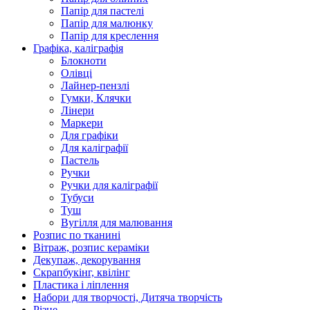
Папір для пастелі
Папір для малюнку
Папір для креслення
Графіка, каліграфія
Блокноти
Олівці
Лайнер-пензлі
Гумки, Клячки
Лінери
Маркери
Для графіки
Для каліграфії
Пастель
Ручки
Ручки для каліграфії
Тубуси
Туш
Вугілля для малювання
Розпис по тканині
Вітраж, розпис кераміки
Декупаж, декорування
Скрапбукінг, квілінг
Пластика і ліплення
Набори для творчості, Дитяча творчість
Різне