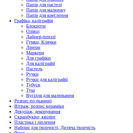
Папір для пастелі
Папір для малюнку
Папір для креслення
Графіка, каліграфія
Блокноти
Олівці
Лайнер-пензлі
Гумки, Клячки
Лінери
Маркери
Для графіки
Для каліграфії
Пастель
Ручки
Ручки для каліграфії
Тубуси
Туш
Вугілля для малювання
Розпис по тканині
Вітраж, розпис кераміки
Декупаж, декорування
Скрапбукінг, квілінг
Пластика і ліплення
Набори для творчості, Дитяча творчість
Різне