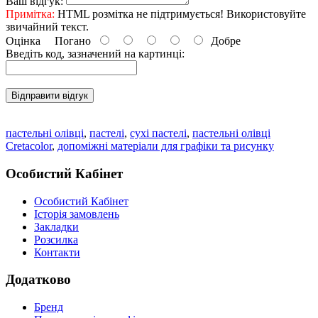
Ваш відгук:
Примітка:
HTML розмітка не підтримується! Використовуйте
звичайний текст.
Оцінка
Погано
Добре
Введіть код, зазначений на картинці:
Відправити відгук
пастельні олівці
,
пастелі
,
сухі пастелі
,
пастельні олівці
Cretacolor
,
допоміжні матеріали для графіки та рисунку
Особистий Кабінет
Особистий Кабінет
Історія замовлень
Закладки
Розсилка
Контакти
Додатково
Бренд