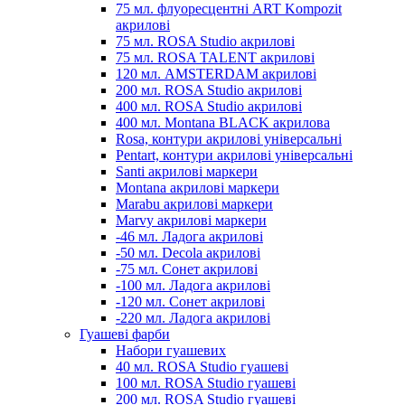
75 мл. флуоресцентні ART Kompozit
акрилові
75 мл. ROSA Studio акрилові
75 мл. ROSA TALENT акрилові
120 мл. AMSTERDAM акрилові
200 мл. ROSA Studio акрилові
400 мл. ROSA Studio акрилові
400 мл. Montana BLACK акрилова
Rosa, контури акрилові універсальні
Pentart, контури акрилові універсальні
Santi акрилові маркери
Montana акрилові маркери
Marabu акрилові маркери
Marvy акрилові маркери
-46 мл. Ладога акрилові
-50 мл. Decola акрилові
-75 мл. Сонет акрилові
-100 мл. Ладога акрилові
-120 мл. Сонет акрилові
-220 мл. Ладога акрилові
Гуашеві фарби
Набори гуашевих
40 мл. ROSA Studio гуашеві
100 мл. ROSA Studio гуашеві
200 мл. ROSA Studio гуашеві