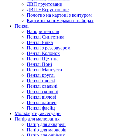
ДВП грунтоване
ДВП НЕгрунтоване
Полотно на картоні з контуром
Картини за номерами в наборах
Пензлі
Набори пензлів
Пензлі Синтетика
Пензлі Білка
Пензлі з резервуаром
Пензлі Колонок
Пензлі Щетина
Пензлі Поні
Пензлі Мангуста
Пензлі круглі
Пензлі плоскі
Пензлі овальні
Пензлі скошені
Пензлі віялові
Пензлі лайнер
Пензлі флейц
Мольберти, аксесуари
Папір для малювання
Папір для акварелі
Папір для маркерів
Папір для олійних