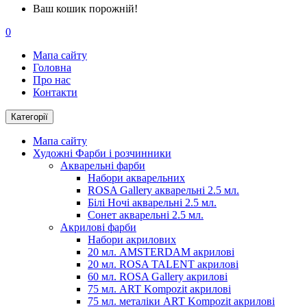
Ваш кошик порожній!
0
Мапа сайту
Головна
Про нас
Контакти
Категорії
Мапа сайту
Художні Фарби і розчинники
Акварельні фарби
Набори акварельних
ROSA Gallery акварельні 2.5 мл.
Білі Ночі акварельні 2.5 мл.
Сонет акварельні 2.5 мл.
Акрилові фарби
Набори акрилових
20 мл. AMSTERDAM акрилові
20 мл. ROSA TALENT акрилові
60 мл. ROSA Gallery акрилові
75 мл. ART Kompozit акрилові
75 мл. металіки ART Kompozit акрилові