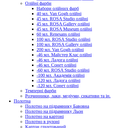
Олійні фарби
Набори олійних фарб
40 мл. Van Gogh олійні
45 мл. ROSA Studio олійні
45 мл. ROSA Gallery олійні
45 мл. ROSA Museum олійні
60 мл. Renesans олійні
100 мл. ROSA Studio олійні
100 мл. ROSA Gallery олійні
200 мл. Van Gogh олійні
-46 мл. Майстер Клас олійні
-46 мл. Ладога олійні
-46 мл. Сонет олійні
-60 мл. ROSA Studio олійні
-100 мл. Академія олійні
-120 мл. Ладога олійні
-120 мл. Сонет олійні
Темперні фарби
Розчинники, лаки, медіуми, сикативи та ін.
Полотна
Полотно на підрамнику Бавовна
Полотно на підрамнику Льон
Полотно на картоні
Полотно в рулоні
Картон грунтований