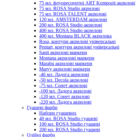
75 мл. флуоресцентні ART Kompozit акрилові
75 мл. ROSA Studio акрилові
75 мл. ROSA TALENT акрилові
120 мл. AMSTERDAM акрилові
200 мл. ROSA Studio акрилові
400 мл. ROSA Studio акрилові
400 мл. Montana BLACK акрилова
Rosa, контури акрилові універсальні
Pentart, контури акрилові універсальні
Santi акрилові маркери
Montana акрилові маркери
Marabu акрилові маркери
Marvy акрилові маркери
-46 мл. Ладога акрилові
-50 мл. Decola акрилові
-75 мл. Сонет акрилові
-100 мл. Ладога акрилові
-120 мл. Сонет акрилові
-220 мл. Ладога акрилові
Гуашеві фарби
Набори гуашевих
40 мл. ROSA Studio гуашеві
100 мл. ROSA Studio гуашеві
200 мл. ROSA Studio гуашеві
Олійні фарби