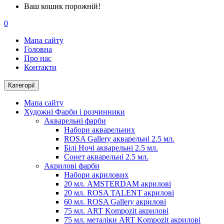
Ваш кошик порожній!
0
Мапа сайту
Головна
Про нас
Контакти
Категорії
Мапа сайту
Художні Фарби і розчинники
Акварельні фарби
Набори акварельних
ROSA Gallery акварельні 2.5 мл.
Білі Ночі акварельні 2.5 мл.
Сонет акварельні 2.5 мл.
Акрилові фарби
Набори акрилових
20 мл. AMSTERDAM акрилові
20 мл. ROSA TALENT акрилові
60 мл. ROSA Gallery акрилові
75 мл. ART Kompozit акрилові
75 мл. металіки ART Kompozit акрилові