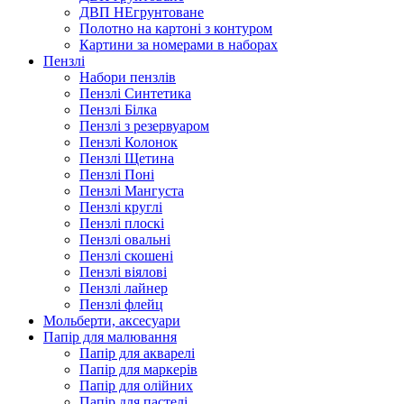
ДВП НЕгрунтоване
Полотно на картоні з контуром
Картини за номерами в наборах
Пензлі
Набори пензлів
Пензлі Синтетика
Пензлі Білка
Пензлі з резервуаром
Пензлі Колонок
Пензлі Щетина
Пензлі Поні
Пензлі Мангуста
Пензлі круглі
Пензлі плоскі
Пензлі овальні
Пензлі скошені
Пензлі віялові
Пензлі лайнер
Пензлі флейц
Мольберти, аксесуари
Папір для малювання
Папір для акварелі
Папір для маркерів
Папір для олійних
Папір для пастелі