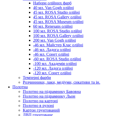
Набори олійних фарб
40 мл. Van Gogh олійні
45 мл. ROSA Studio олійні
45 мл. ROSA Gallery олійні
45 мл. ROSA Museum олійні
60 мл. Renesans олійні
100 мл. ROSA Studio олійні
100 мл. ROSA Gallery олійні
200 мл. Van Gogh олійні
-46 мл. Майстер Клас олійні
-46 мл. Ладога олійні
-46 мл. Сонет олійні
-60 мл. ROSA Studio олійні
-100 мл. Академія олійні
-120 мл. Ладога олійні
-120 мл. Сонет олійні
Темперні фарби
Розчинники, лаки, медіуми, сикативи та ін.
Полотна
Полотно на підрамнику Бавовна
Полотно на підрамнику Льон
Полотно на картоні
Полотно в рулоні
Картон грунтований
ДВП грунтоване