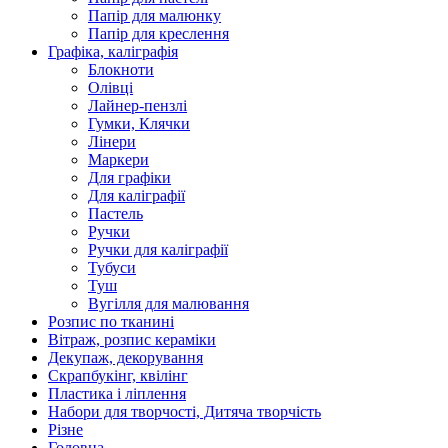
Папір для малюнку
Папір для креслення
Графіка, каліграфія
Блокноти
Олівці
Лайнер-пензлі
Гумки, Клячки
Лінери
Маркери
Для графіки
Для каліграфії
Пастель
Ручки
Ручки для каліграфії
Тубуси
Туш
Вугілля для малювання
Розпис по тканині
Вітраж, розпис кераміки
Декупаж, декорування
Скрапбукінг, квілінг
Пластика і ліплення
Набори для творчості, Дитяча творчість
Різне
Головна