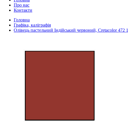
Про нас
Контакти
Головна
Графіка, каліграфія
Олівець пастельний Індійський червоний, Cretacolor 472 