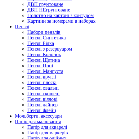
ДВП грунтоване
ДВП НЕгрунтоване
Полотно на картоні з контуром
Картини за номерами в наборах
Пензлі
Набори пензлів
Пензлі Синтетика
Пензлі Білка
Пензлі з резервуаром
Пензлі Колонок
Пензлі Щетина
Пензлі Поні
Пензлі Мангуста
Пензлі круглі
Пензлі плоскі
Пензлі овальні
Пензлі скошені
Пензлі віялові
Пензлі лайнер
Пензлі флейц
Мольберти, аксесуари
Папір для малювання
Папір для акварелі
Папір для маркерів
Папір для олійних