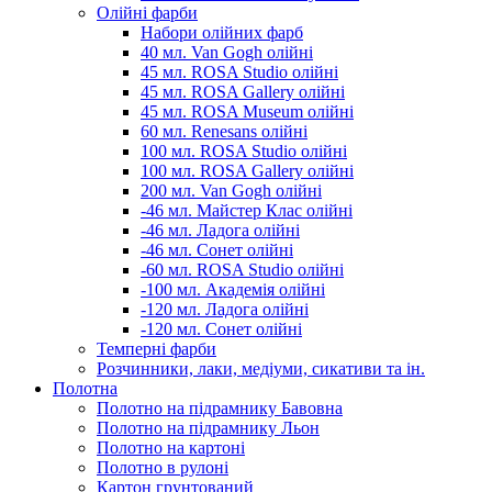
Олійні фарби
Набори олійних фарб
40 мл. Van Gogh олійні
45 мл. ROSA Studio олійні
45 мл. ROSA Gallery олійні
45 мл. ROSA Museum олійні
60 мл. Renesans олійні
100 мл. ROSA Studio олійні
100 мл. ROSA Gallery олійні
200 мл. Van Gogh олійні
-46 мл. Майстер Клас олійні
-46 мл. Ладога олійні
-46 мл. Сонет олійні
-60 мл. ROSA Studio олійні
-100 мл. Академія олійні
-120 мл. Ладога олійні
-120 мл. Сонет олійні
Темперні фарби
Розчинники, лаки, медіуми, сикативи та ін.
Полотна
Полотно на підрамнику Бавовна
Полотно на підрамнику Льон
Полотно на картоні
Полотно в рулоні
Картон грунтований