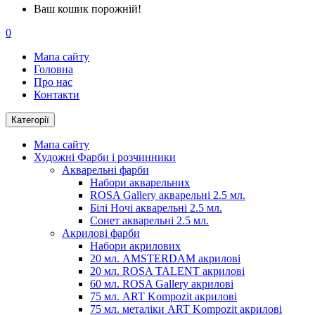
Ваш кошик порожній!
0
Мапа сайту
Головна
Про нас
Контакти
Категорії
Мапа сайту
Художні Фарби і розчинники
Акварельні фарби
Набори акварельних
ROSA Gallery акварельні 2.5 мл.
Білі Ночі акварельні 2.5 мл.
Сонет акварельні 2.5 мл.
Акрилові фарби
Набори акрилових
20 мл. AMSTERDAM акрилові
20 мл. ROSA TALENT акрилові
60 мл. ROSA Gallery акрилові
75 мл. ART Kompozit акрилові
75 мл. металіки ART Kompozit акрилові