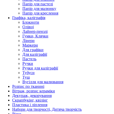
Папір для пастелі
Папір для малюнку
Папір для креслення
Графіка, каліграфія
Блокноти
Олівці
Лайнер-пензлі
Гумки, Клячки
Лінери
Маркери
Для графіки
Для каліграфії
Пастель
Ручки
Ручки для каліграфії
Тубуси
Туш
Вугілля для малювання
Розпис по тканині
Вітраж, розпис кераміки
Декупаж, декорування
Скрапбукінг, квілінг
Пластика і ліплення
Набори для творчості, Дитяча творчість
Різне