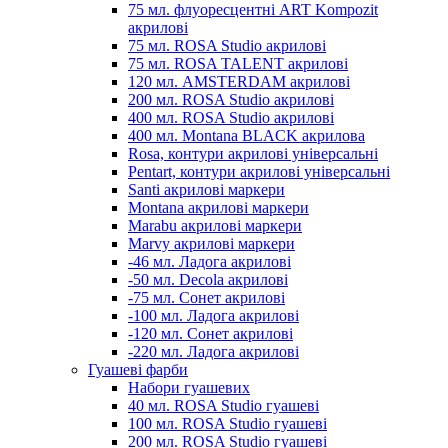
75 мл. флуоресцентні ART Kompozit
акрилові
75 мл. ROSA Studio акрилові
75 мл. ROSA TALENT акрилові
120 мл. AMSTERDAM акрилові
200 мл. ROSA Studio акрилові
400 мл. ROSA Studio акрилові
400 мл. Montana BLACK акрилова
Rosa, контури акрилові універсальні
Pentart, контури акрилові універсальні
Santi акрилові маркери
Montana акрилові маркери
Marabu акрилові маркери
Marvy акрилові маркери
-46 мл. Ладога акрилові
-50 мл. Decola акрилові
-75 мл. Сонет акрилові
-100 мл. Ладога акрилові
-120 мл. Сонет акрилові
-220 мл. Ладога акрилові
Гуашеві фарби
Набори гуашевих
40 мл. ROSA Studio гуашеві
100 мл. ROSA Studio гуашеві
200 мл. ROSA Studio гуашеві