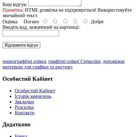
Ваш відгук:
Примітка:
HTML розмітка не підтримується! Використовуйте
звичайний текст.
Оцінка
Погано
Добре
Введіть код, зазначений на картинці:
Відправити відгук
чорнографітні олівці
,
графітні олівці Cretacolor
,
допоміжні
матеріали для графіки та рисунку
Особистий Кабінет
Особистий Кабінет
Історія замовлень
Закладки
Розсилка
Контакти
Додатково
Бренд