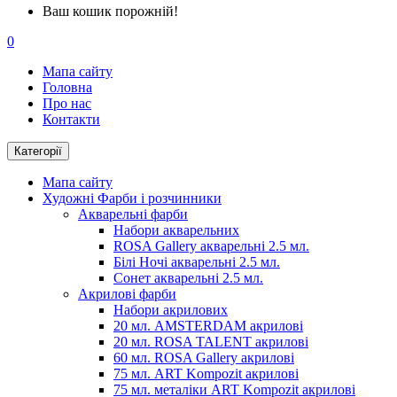
Ваш кошик порожній!
0
Мапа сайту
Головна
Про нас
Контакти
Категорії
Мапа сайту
Художні Фарби і розчинники
Акварельні фарби
Набори акварельних
ROSA Gallery акварельні 2.5 мл.
Білі Ночі акварельні 2.5 мл.
Сонет акварельні 2.5 мл.
Акрилові фарби
Набори акрилових
20 мл. AMSTERDAM акрилові
20 мл. ROSA TALENT акрилові
60 мл. ROSA Gallery акрилові
75 мл. ART Kompozit акрилові
75 мл. металіки ART Kompozit акрилові