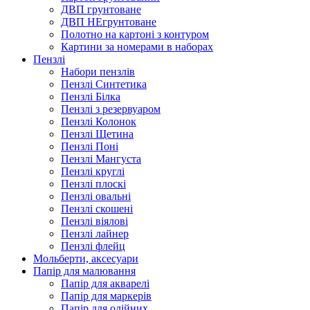
ДВП грунтоване
ДВП НЕгрунтоване
Полотно на картоні з контуром
Картини за номерами в наборах
Пензлі
Набори пензлів
Пензлі Синтетика
Пензлі Білка
Пензлі з резервуаром
Пензлі Колонок
Пензлі Щетина
Пензлі Поні
Пензлі Мангуста
Пензлі круглі
Пензлі плоскі
Пензлі овальні
Пензлі скошені
Пензлі віялові
Пензлі лайнер
Пензлі флейц
Мольберти, аксесуари
Папір для малювання
Папір для акварелі
Папір для маркерів
Папір для олійних