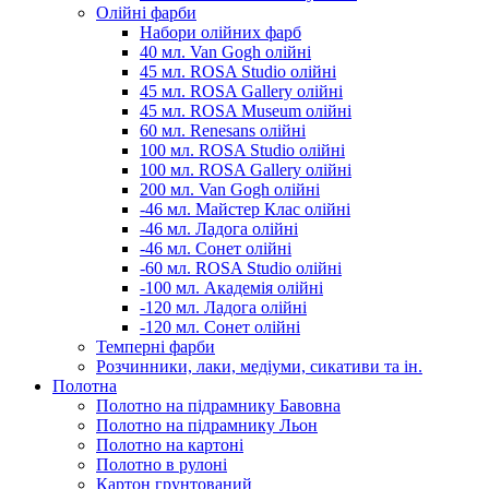
Олійні фарби
Набори олійних фарб
40 мл. Van Gogh олійні
45 мл. ROSA Studio олійні
45 мл. ROSA Gallery олійні
45 мл. ROSA Museum олійні
60 мл. Renesans олійні
100 мл. ROSA Studio олійні
100 мл. ROSA Gallery олійні
200 мл. Van Gogh олійні
-46 мл. Майстер Клас олійні
-46 мл. Ладога олійні
-46 мл. Сонет олійні
-60 мл. ROSA Studio олійні
-100 мл. Академія олійні
-120 мл. Ладога олійні
-120 мл. Сонет олійні
Темперні фарби
Розчинники, лаки, медіуми, сикативи та ін.
Полотна
Полотно на підрамнику Бавовна
Полотно на підрамнику Льон
Полотно на картоні
Полотно в рулоні
Картон грунтований