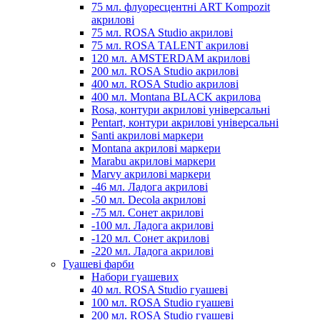
75 мл. флуоресцентні ART Kompozit
акрилові
75 мл. ROSA Studio акрилові
75 мл. ROSA TALENT акрилові
120 мл. AMSTERDAM акрилові
200 мл. ROSA Studio акрилові
400 мл. ROSA Studio акрилові
400 мл. Montana BLACK акрилова
Rosa, контури акрилові універсальні
Pentart, контури акрилові універсальні
Santi акрилові маркери
Montana акрилові маркери
Marabu акрилові маркери
Marvy акрилові маркери
-46 мл. Ладога акрилові
-50 мл. Decola акрилові
-75 мл. Сонет акрилові
-100 мл. Ладога акрилові
-120 мл. Сонет акрилові
-220 мл. Ладога акрилові
Гуашеві фарби
Набори гуашевих
40 мл. ROSA Studio гуашеві
100 мл. ROSA Studio гуашеві
200 мл. ROSA Studio гуашеві