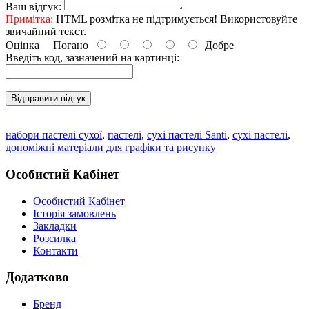
Ваш відгук:
Примітка:
HTML розмітка не підтримується! Використовуйте
звичайний текст.
Оцінка
Погано
Добре
Введіть код, зазначений на картинці:
Відправити відгук
набори пастелі сухої
,
пастелі
,
сухі пастелі Santi
,
сухі пастелі
,
допоміжні матеріали для графіки та рисунку
Особистий Кабінет
Особистий Кабінет
Історія замовлень
Закладки
Розсилка
Контакти
Додатково
Бренд