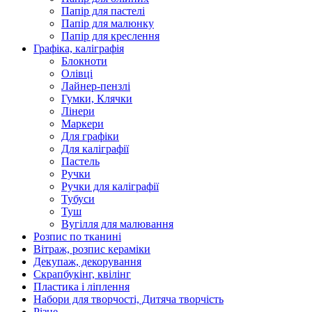
Папір для пастелі
Папір для малюнку
Папір для креслення
Графіка, каліграфія
Блокноти
Олівці
Лайнер-пензлі
Гумки, Клячки
Лінери
Маркери
Для графіки
Для каліграфії
Пастель
Ручки
Ручки для каліграфії
Тубуси
Туш
Вугілля для малювання
Розпис по тканині
Вітраж, розпис кераміки
Декупаж, декорування
Скрапбукінг, квілінг
Пластика і ліплення
Набори для творчості, Дитяча творчість
Різне