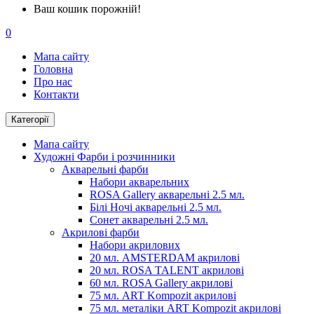
Ваш кошик порожній!
0
Мапа сайту
Головна
Про нас
Контакти
Категорії
Мапа сайту
Художні Фарби і розчинники
Акварельні фарби
Набори акварельних
ROSA Gallery акварельні 2.5 мл.
Білі Ночі акварельні 2.5 мл.
Сонет акварельні 2.5 мл.
Акрилові фарби
Набори акрилових
20 мл. AMSTERDAM акрилові
20 мл. ROSA TALENT акрилові
60 мл. ROSA Gallery акрилові
75 мл. ART Kompozit акрилові
75 мл. металіки ART Kompozit акрилові