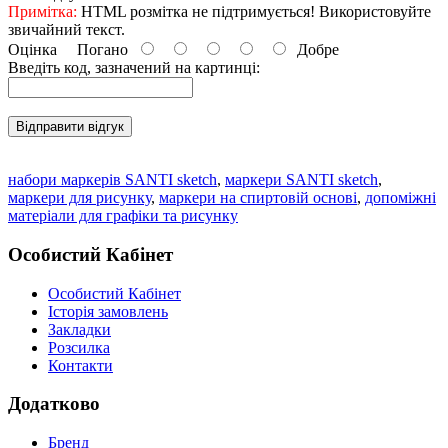
Примітка:
HTML розмітка не підтримується! Використовуйте
звичайний текст.
Оцінка
Погано
Добре
Введіть код, зазначений на картинці:
Відправити відгук
набори маркерів SANTI sketch
,
маркери SANTI sketch
,
маркери для рисунку
,
маркери на спиртовій основі
,
допоміжні
матеріали для графіки та рисунку
Особистий Кабінет
Особистий Кабінет
Історія замовлень
Закладки
Розсилка
Контакти
Додатково
Бренд