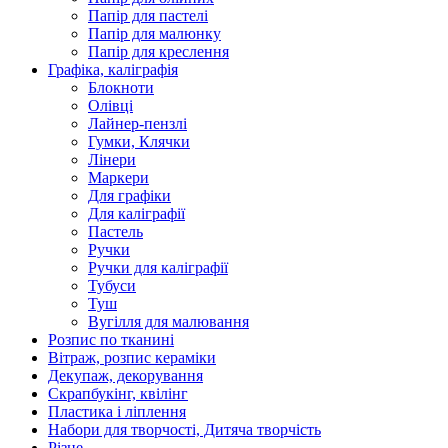
Папір для пастелі
Папір для малюнку
Папір для креслення
Графіка, каліграфія
Блокноти
Олівці
Лайнер-пензлі
Гумки, Клячки
Лінери
Маркери
Для графіки
Для каліграфії
Пастель
Ручки
Ручки для каліграфії
Тубуси
Туш
Вугілля для малювання
Розпис по тканині
Вітраж, розпис кераміки
Декупаж, декорування
Скрапбукінг, квілінг
Пластика і ліплення
Набори для творчості, Дитяча творчість
Різне