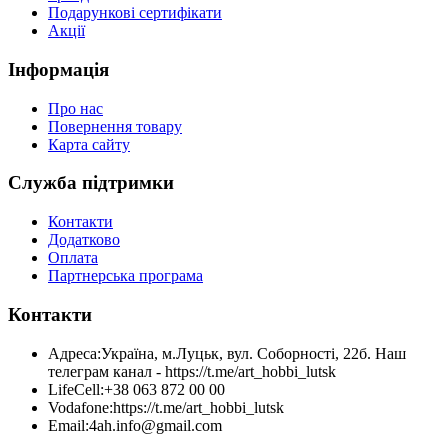
Подарункові сертифікати
Акції
Інформація
Про нас
Повернення товару
Карта сайту
Служба підтримки
Контакти
Додатково
Оплата
Партнерська програма
Контакти
Адреса:
Україна, м.Луцьк, вул. Соборності, 22б. Наш
телеграм канал - https://t.me/art_hobbi_lutsk
LifeCell:
+38 063 872 00 00
Vodafone:
https://t.me/art_hobbi_lutsk
Email:
4ah.info@gmail.com