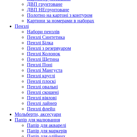
ДВП грунтоване
ДВП НЕгрунтоване
Полотно на картоні з контуром
Картини за номерами в наборах
Пензлі
Набори пензлів
Пензлі Синтетика
Пензлі Білка
Пензлі з резервуаром
Пензлі Колонок
Пензлі Щетина
Пензлі Поні
Пензлі Мангуста
Пензлі круглі
Пензлі плоскі
Пензлі овальні
Пензлі скошені
Пензлі віялові
Пензлі лайнер
Пензлі флейц
Мольберти, аксесуари
Папір для малювання
Папір для акварелі
Папір для маркерів
Папір для олійних