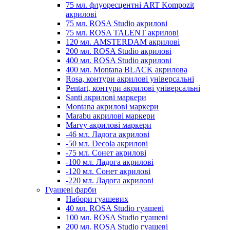
75 мл. флуоресцентні ART Kompozit
акрилові
75 мл. ROSA Studio акрилові
75 мл. ROSA TALENT акрилові
120 мл. AMSTERDAM акрилові
200 мл. ROSA Studio акрилові
400 мл. ROSA Studio акрилові
400 мл. Montana BLACK акрилова
Rosa, контури акрилові універсальні
Pentart, контури акрилові універсальні
Santi акрилові маркери
Montana акрилові маркери
Marabu акрилові маркери
Marvy акрилові маркери
-46 мл. Ладога акрилові
-50 мл. Decola акрилові
-75 мл. Сонет акрилові
-100 мл. Ладога акрилові
-120 мл. Сонет акрилові
-220 мл. Ладога акрилові
Гуашеві фарби
Набори гуашевих
40 мл. ROSA Studio гуашеві
100 мл. ROSA Studio гуашеві
200 мл. ROSA Studio гуашеві