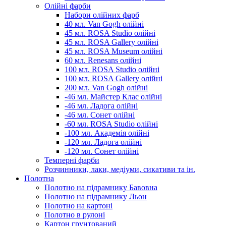
Олійні фарби
Набори олійних фарб
40 мл. Van Gogh олійні
45 мл. ROSA Studio олійні
45 мл. ROSA Gallery олійні
45 мл. ROSA Museum олійні
60 мл. Renesans олійні
100 мл. ROSA Studio олійні
100 мл. ROSA Gallery олійні
200 мл. Van Gogh олійні
-46 мл. Майстер Клас олійні
-46 мл. Ладога олійні
-46 мл. Сонет олійні
-60 мл. ROSA Studio олійні
-100 мл. Академія олійні
-120 мл. Ладога олійні
-120 мл. Сонет олійні
Темперні фарби
Розчинники, лаки, медіуми, сикативи та ін.
Полотна
Полотно на підрамнику Бавовна
Полотно на підрамнику Льон
Полотно на картоні
Полотно в рулоні
Картон грунтований