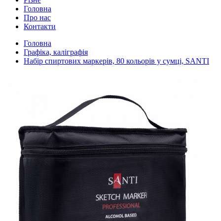
Головна
Про нас
Контакти
Головна
Графіка, каліграфія
Набір спиртових маркерів, 80 кольорів у сумці, SANTI