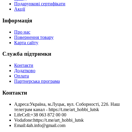
Подарункові сертифікати
Акції
Інформація
Про нас
Повернення товару
Карта сайту
Служба підтримки
Контакти
Додатково
Оплата
Партнерська програма
Контакти
Адреса:
Україна, м.Луцьк, вул. Соборності, 22б. Наш
телеграм канал - https://t.me/art_hobbi_lutsk
LifeCell:
+38 063 872 00 00
Vodafone:
https://t.me/art_hobbi_lutsk
Email:
4ah.info@gmail.com