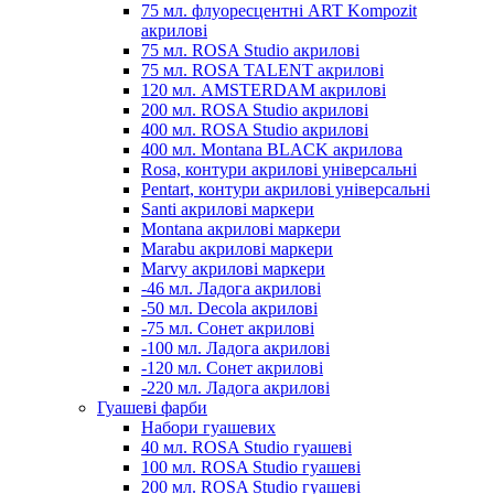
75 мл. флуоресцентні ART Kompozit
акрилові
75 мл. ROSA Studio акрилові
75 мл. ROSA TALENT акрилові
120 мл. AMSTERDAM акрилові
200 мл. ROSA Studio акрилові
400 мл. ROSA Studio акрилові
400 мл. Montana BLACK акрилова
Rosa, контури акрилові універсальні
Pentart, контури акрилові універсальні
Santi акрилові маркери
Montana акрилові маркери
Marabu акрилові маркери
Marvy акрилові маркери
-46 мл. Ладога акрилові
-50 мл. Decola акрилові
-75 мл. Сонет акрилові
-100 мл. Ладога акрилові
-120 мл. Сонет акрилові
-220 мл. Ладога акрилові
Гуашеві фарби
Набори гуашевих
40 мл. ROSA Studio гуашеві
100 мл. ROSA Studio гуашеві
200 мл. ROSA Studio гуашеві