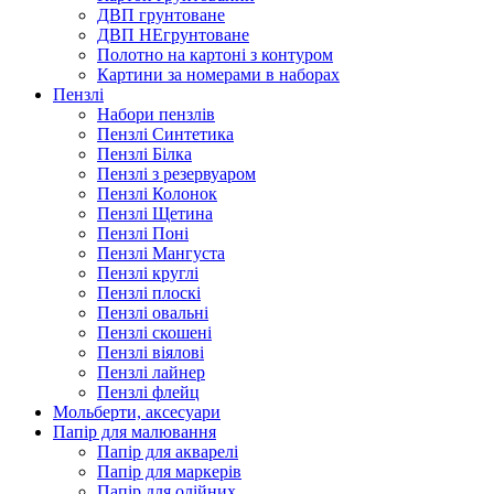
ДВП грунтоване
ДВП НЕгрунтоване
Полотно на картоні з контуром
Картини за номерами в наборах
Пензлі
Набори пензлів
Пензлі Синтетика
Пензлі Білка
Пензлі з резервуаром
Пензлі Колонок
Пензлі Щетина
Пензлі Поні
Пензлі Мангуста
Пензлі круглі
Пензлі плоскі
Пензлі овальні
Пензлі скошені
Пензлі віялові
Пензлі лайнер
Пензлі флейц
Мольберти, аксесуари
Папір для малювання
Папір для акварелі
Папір для маркерів
Папір для олійних