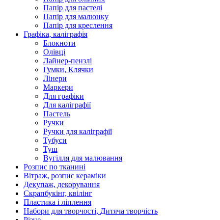
Папір для пастелі
Папір для малюнку
Папір для креслення
Графіка, каліграфія
Блокноти
Олівці
Лайнер-пензлі
Гумки, Клячки
Лінери
Маркери
Для графіки
Для каліграфії
Пастель
Ручки
Ручки для каліграфії
Тубуси
Туш
Вугілля для малювання
Розпис по тканині
Вітраж, розпис кераміки
Декупаж, декорування
Скрапбукінг, квілінг
Пластика і ліплення
Набори для творчості, Дитяча творчість
Різне