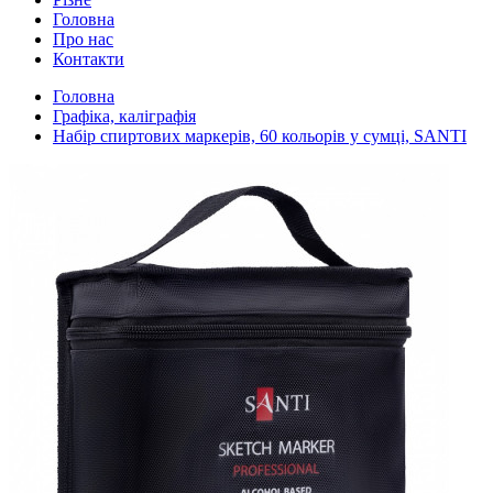
Головна
Про нас
Контакти
Головна
Графіка, каліграфія
Набір спиртових маркерів, 60 кольорів у сумці, SANTI