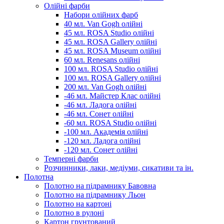
Олійні фарби
Набори олійних фарб
40 мл. Van Gogh олійні
45 мл. ROSA Studio олійні
45 мл. ROSA Gallery олійні
45 мл. ROSA Museum олійні
60 мл. Renesans олійні
100 мл. ROSA Studio олійні
100 мл. ROSA Gallery олійні
200 мл. Van Gogh олійні
-46 мл. Майстер Клас олійні
-46 мл. Ладога олійні
-46 мл. Сонет олійні
-60 мл. ROSA Studio олійні
-100 мл. Академія олійні
-120 мл. Ладога олійні
-120 мл. Сонет олійні
Темперні фарби
Розчинники, лаки, медіуми, сикативи та ін.
Полотна
Полотно на підрамнику Бавовна
Полотно на підрамнику Льон
Полотно на картоні
Полотно в рулоні
Картон грунтований