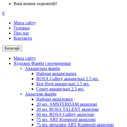
Ваш кошик порожній!
0
Мапа сайту
Головна
Про нас
Контакти
Категорії
Мапа сайту
Художні Фарби і розчинники
Акварельні фарби
Набори акварельних
ROSA Gallery акварельні 2.5 мл.
Білі Ночі акварельні 2.5 мл.
Сонет акварельні 2.5 мл.
Акрилові фарби
Набори акрилових
20 мл. AMSTERDAM акрилові
20 мл. ROSA TALENT акрилові
60 мл. ROSA Gallery акрилові
75 мл. ART Kompozit акрилові
75 мл. металіки ART Kompozit акрилові