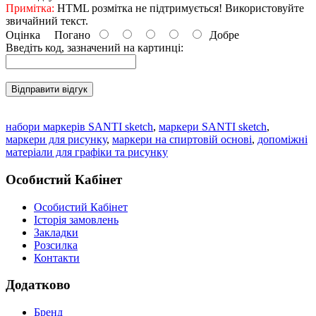
Примітка:
HTML розмітка не підтримується! Використовуйте
звичайний текст.
Оцінка
Погано
Добре
Введіть код, зазначений на картинці:
Відправити відгук
набори маркерів SANTI sketch
,
маркери SANTI sketch
,
маркери для рисунку
,
маркери на спиртовій основі
,
допоміжні
матеріали для графіки та рисунку
Особистий Кабінет
Особистий Кабінет
Історія замовлень
Закладки
Розсилка
Контакти
Додатково
Бренд