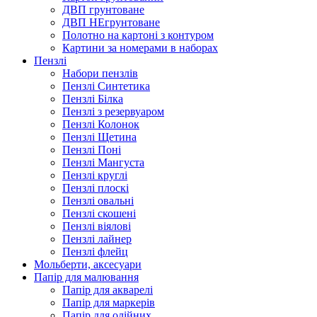
ДВП грунтоване
ДВП НЕгрунтоване
Полотно на картоні з контуром
Картини за номерами в наборах
Пензлі
Набори пензлів
Пензлі Синтетика
Пензлі Білка
Пензлі з резервуаром
Пензлі Колонок
Пензлі Щетина
Пензлі Поні
Пензлі Мангуста
Пензлі круглі
Пензлі плоскі
Пензлі овальні
Пензлі скошені
Пензлі віялові
Пензлі лайнер
Пензлі флейц
Мольберти, аксесуари
Папір для малювання
Папір для акварелі
Папір для маркерів
Папір для олійних