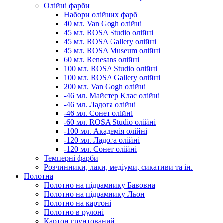
Олійні фарби
Набори олійних фарб
40 мл. Van Gogh олійні
45 мл. ROSA Studio олійні
45 мл. ROSA Gallery олійні
45 мл. ROSA Museum олійні
60 мл. Renesans олійні
100 мл. ROSA Studio олійні
100 мл. ROSA Gallery олійні
200 мл. Van Gogh олійні
-46 мл. Майстер Клас олійні
-46 мл. Ладога олійні
-46 мл. Сонет олійні
-60 мл. ROSA Studio олійні
-100 мл. Академія олійні
-120 мл. Ладога олійні
-120 мл. Сонет олійні
Темперні фарби
Розчинники, лаки, медіуми, сикативи та ін.
Полотна
Полотно на підрамнику Бавовна
Полотно на підрамнику Льон
Полотно на картоні
Полотно в рулоні
Картон грунтований