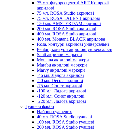
75 мл. флуоресцентні ART Kompozit
акрилові
75 мл. ROSA Studio акрилові
75 мл. ROSA TALENT акрилові
120 мл. AMSTERDAM акрилові
200 мл. ROSA Studio акрилові
400 мл. ROSA Studio акрилові
400 мл. Montana BLACK акрилова
Rosa, контури акрилові універсальні
Pentart, контури акрилові універсальні
Santi акрилові маркери
Montana акрилові маркери
Marabu акрилові маркери
Marvy акрилові маркери
-46 мл. Ладога акрилові
-50 мл. Decola акрилові
-75 мл. Сонет акрилові
-100 мл. Ладога акрилові
-120 мл. Сонет акрилові
-220 мл. Ладога акрилові
Гуашеві фарби
Набори гуашевих
40 мл. ROSA Studio гуашеві
100 мл. ROSA Studio гуашеві
200 мл. ROSA Studio гуашеві