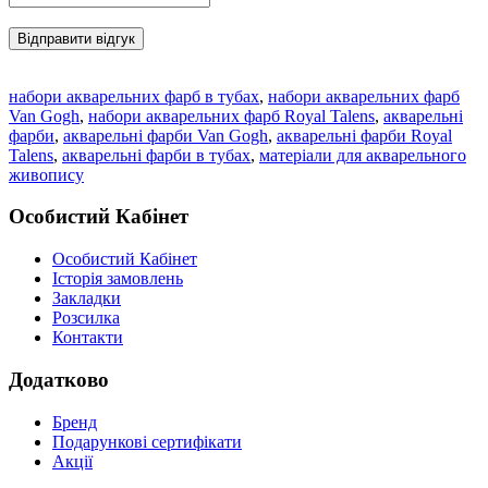
Відправити відгук
набори акварельних фарб в тубах
,
набори акварельних фарб
Van Gogh
,
набори акварельних фарб Royal Talens
,
акварельні
фарби
,
акварельні фарби Van Gogh
,
акварельні фарби Royal
Talens
,
акварельні фарби в тубах
,
матеріали для акварельного
живопису
Особистий Кабінет
Особистий Кабінет
Історія замовлень
Закладки
Розсилка
Контакти
Додатково
Бренд
Подарункові сертифікати
Акції