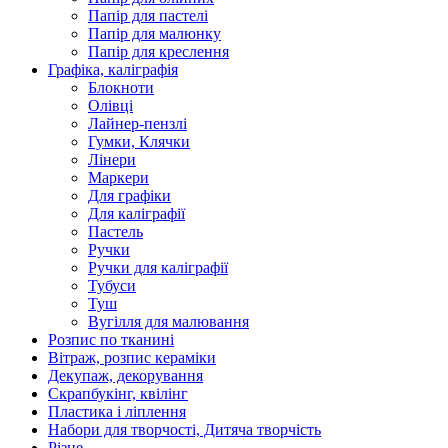
Папір для пастелі
Папір для малюнку
Папір для креслення
Графіка, каліграфія
Блокноти
Олівці
Лайнер-пензлі
Гумки, Клячки
Лінери
Маркери
Для графіки
Для каліграфії
Пастель
Ручки
Ручки для каліграфії
Тубуси
Туш
Вугілля для малювання
Розпис по тканині
Вітраж, розпис кераміки
Декупаж, декорування
Скрапбукінг, квілінг
Пластика і ліплення
Набори для творчості, Дитяча творчість
Різне