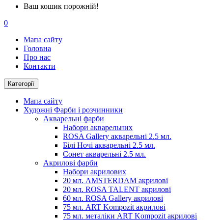
Ваш кошик порожній!
0
Мапа сайту
Головна
Про нас
Контакти
Категорії
Мапа сайту
Художні Фарби і розчинники
Акварельні фарби
Набори акварельних
ROSA Gallery акварельні 2.5 мл.
Білі Ночі акварельні 2.5 мл.
Сонет акварельні 2.5 мл.
Акрилові фарби
Набори акрилових
20 мл. AMSTERDAM акрилові
20 мл. ROSA TALENT акрилові
60 мл. ROSA Gallery акрилові
75 мл. ART Kompozit акрилові
75 мл. металіки ART Kompozit акрилові