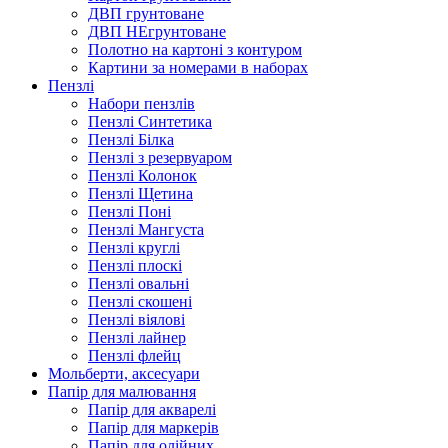
ДВП грунтоване
ДВП НЕгрунтоване
Полотно на картоні з контуром
Картини за номерами в наборах
Пензлі
Набори пензлів
Пензлі Синтетика
Пензлі Білка
Пензлі з резервуаром
Пензлі Колонок
Пензлі Щетина
Пензлі Поні
Пензлі Мангуста
Пензлі круглі
Пензлі плоскі
Пензлі овальні
Пензлі скошені
Пензлі віялові
Пензлі лайнер
Пензлі флейц
Мольберти, аксесуари
Папір для малювання
Папір для акварелі
Папір для маркерів
Папір для олійних