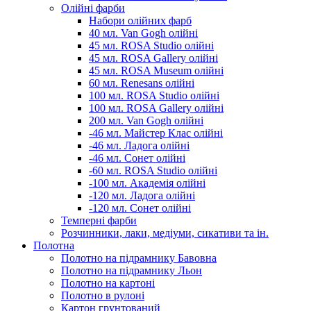
Олійні фарби
Набори олійних фарб
40 мл. Van Gogh олійні
45 мл. ROSA Studio олійні
45 мл. ROSA Gallery олійні
45 мл. ROSA Museum олійні
60 мл. Renesans олійні
100 мл. ROSA Studio олійні
100 мл. ROSA Gallery олійні
200 мл. Van Gogh олійні
-46 мл. Майстер Клас олійні
-46 мл. Ладога олійні
-46 мл. Сонет олійні
-60 мл. ROSA Studio олійні
-100 мл. Академія олійні
-120 мл. Ладога олійні
-120 мл. Сонет олійні
Темперні фарби
Розчинники, лаки, медіуми, сикативи та ін.
Полотна
Полотно на підрамнику Бавовна
Полотно на підрамнику Льон
Полотно на картоні
Полотно в рулоні
Картон грунтований