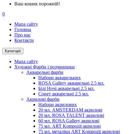
Ваш кошик порожній!
0
Мапа сайту
Головна
Про нас
Контакти
Категорії
Мапа сайту
Художні Фарби і розчинники
Акварельні фарби
Набори акварельних
ROSA Gallery акварельні 2.5 мл.
Білі Ночі акварельні 2.5 мл.
Сонет акварельні 2.5 мл.
Акрилові фарби
Набори акрилових
20 мл. AMSTERDAM акрилові
20 мл. ROSA TALENT акрилові
60 мл. ROSA Gallery акрилові
75 мл. ART Kompozit акрилові
75 мл. металіки ART Kompozit акрилові