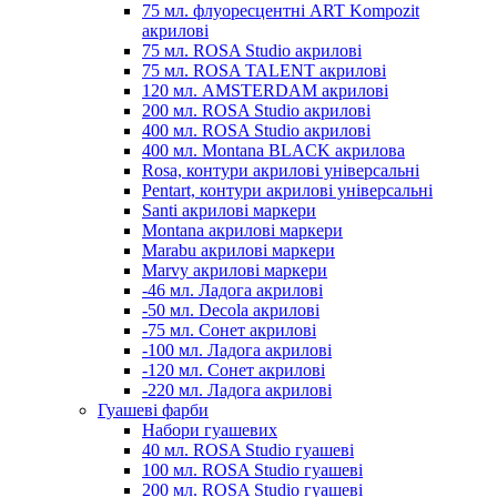
75 мл. флуоресцентні ART Kompozit
акрилові
75 мл. ROSA Studio акрилові
75 мл. ROSA TALENT акрилові
120 мл. AMSTERDAM акрилові
200 мл. ROSA Studio акрилові
400 мл. ROSA Studio акрилові
400 мл. Montana BLACK акрилова
Rosa, контури акрилові універсальні
Pentart, контури акрилові універсальні
Santi акрилові маркери
Montana акрилові маркери
Marabu акрилові маркери
Marvy акрилові маркери
-46 мл. Ладога акрилові
-50 мл. Decola акрилові
-75 мл. Сонет акрилові
-100 мл. Ладога акрилові
-120 мл. Сонет акрилові
-220 мл. Ладога акрилові
Гуашеві фарби
Набори гуашевих
40 мл. ROSA Studio гуашеві
100 мл. ROSA Studio гуашеві
200 мл. ROSA Studio гуашеві