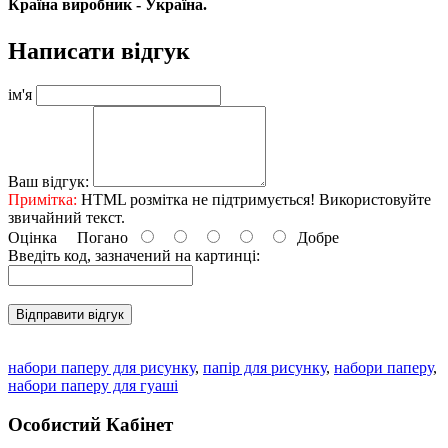
Країна виробник - Україна.
Написати відгук
ім'я
Ваш відгук:
Примітка:
HTML розмітка не підтримується! Використовуйте
звичайний текст.
Оцінка
Погано
Добре
Введіть код, зазначений на картинці:
Відправити відгук
набори паперу для рисунку
,
папір для рисунку
,
набори паперу
,
набори паперу для гуаші
Особистий Кабінет