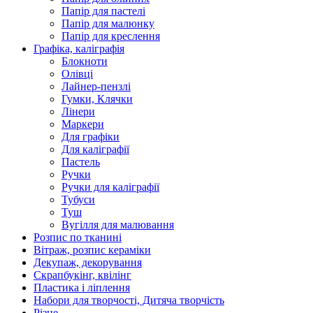
Папір для пастелі
Папір для малюнку
Папір для креслення
Графіка, каліграфія
Блокноти
Олівці
Лайнер-пензлі
Гумки, Клячки
Лінери
Маркери
Для графіки
Для каліграфії
Пастель
Ручки
Ручки для каліграфії
Тубуси
Туш
Вугілля для малювання
Розпис по тканині
Вітраж, розпис кераміки
Декупаж, декорування
Скрапбукінг, квілінг
Пластика і ліплення
Набори для творчості, Дитяча творчість
Різне