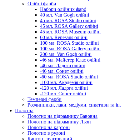
Олійні фарби
Набори олійних фарб
40 мл. Van Gogh олійні
45 мл. ROSA Studio олійні
45 мл. ROSA Gallery олійні
45 мл. ROSA Museum олійні
60 мл. Renesans олійні
100 мл. ROSA Studio олійні
100 мл. ROSA Gallery олійні
200 мл. Van Gogh олійні
-46 мл. Майстер Клас олійні
-46 мл. Ладога олійні
-46 мл. Сонет олійні
-60 мл. ROSA Studio олійні
-100 мл. Академія олійні
-120 мл. Ладога олійні
-120 мл. Сонет олійні
Темперні фарби
Розчинники, лаки, медіуми, сикативи та ін.
Полотна
Полотно на підрамнику Бавовна
Полотно на підрамнику Льон
Полотно на картоні
Полотно в рулоні
Картон грунтований