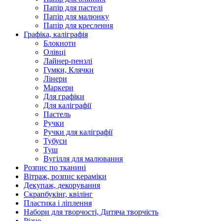
Папір для пастелі
Папір для малюнку
Папір для креслення
Графіка, каліграфія
Блокноти
Олівці
Лайнер-пензлі
Гумки, Клячки
Лінери
Маркери
Для графіки
Для каліграфії
Пастель
Ручки
Ручки для каліграфії
Тубуси
Туш
Вугілля для малювання
Розпис по тканині
Вітраж, розпис кераміки
Декупаж, декорування
Скрапбукінг, квілінг
Пластика і ліплення
Набори для творчості, Дитяча творчість
Різне