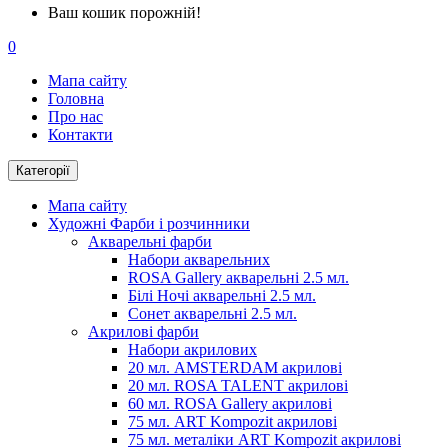
Ваш кошик порожній!
0
Мапа сайту
Головна
Про нас
Контакти
Категорії
Мапа сайту
Художні Фарби і розчинники
Акварельні фарби
Набори акварельних
ROSA Gallery акварельні 2.5 мл.
Білі Ночі акварельні 2.5 мл.
Сонет акварельні 2.5 мл.
Акрилові фарби
Набори акрилових
20 мл. AMSTERDAM акрилові
20 мл. ROSA TALENT акрилові
60 мл. ROSA Gallery акрилові
75 мл. ART Kompozit акрилові
75 мл. металіки ART Kompozit акрилові