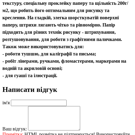
текстуру, спеціальну проклейку паперу та щільність 200г/
м2, що робить його оптимальним для рисунку та
креслення. На гладкій, злегка шорсткуватій поверхні
паперу, штрихи лягають чітко та рівномірно. Папір
підходить для різних технік рисунку - штрихування,
розтушовування, для роботи з графітними паличками.
Також може використовуватись для:
- роботи тушшю, для каліграфії та письма;
- робіт лінерами, ручками, фломастерами, маркерами на
водній та акриловій основі;
- для гуаші та ілюстрації.
Написати відгук
ім'я
Ваш відгук:
Примітка:
HTML розмітка не підтримується! Використовуйте