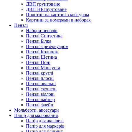
ДВП грунтоване
ДВП НЕгрунтоване
Полотно на картоні з контуром
Картини за номерами в наборах
Пензлі
Набори пензлів
Пензлі Синтетика
Пензлі Білка
Пензлі з резервуаром
Пензлі Колонок
Пензлі Щетина
Пензлі Поні
Пензлі Мангуста
Пензлі круглі
Пензлі плоскі
Пензлі овальні
Пензлі скошені
Пензлі віялові
Пензлі лайнер
Пензлі флейц
Мольберти, аксесуари
Папір для малювання
Папір для акварелі
Папір для маркерів
Папір для олійних