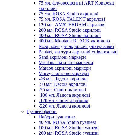
75 мл. флуоресцентні ART Kompozit
акрилові
75 мл. ROSA Studio акрилові
75 мл. ROSA TALENT акрилові
120 мл. AMSTERDAM акрилові
200 мл. ROSA Studio акрилові
400 мл. ROSA Studio акрилові
400 мл. Montana BLACK акрилова
Rosa, контури акрилові універсальні
Pentart, контури акрилові універсальні
Santi акрилові маркери
Montana акрилові маркери
Marabu акрилові маркери
Marvy акрилові маркери
-46 мл. Ладога акрилові
-50 мл. Decola акрилові
-75 мл. Сонет акрилові
-100 мл. Ладога акрилові
-120 мл. Сонет акрилові
-220 мл. Ладога акрилові
Гуашеві фарби
Набори гуашевих
40 мл. ROSA Studio гуашеві
100 мл. ROSA Studio гуашеві
200 мл. ROSA Studio гуашеві