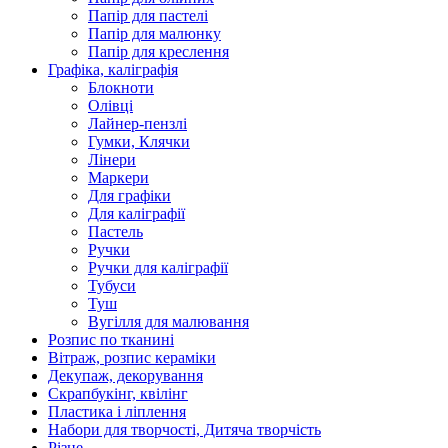
Папір для пастелі
Папір для малюнку
Папір для креслення
Графіка, каліграфія
Блокноти
Олівці
Лайнер-пензлі
Гумки, Клячки
Лінери
Маркери
Для графіки
Для каліграфії
Пастель
Ручки
Ручки для каліграфії
Тубуси
Туш
Вугілля для малювання
Розпис по тканині
Вітраж, розпис кераміки
Декупаж, декорування
Скрапбукінг, квілінг
Пластика і ліплення
Набори для творчості, Дитяча творчість
Різне