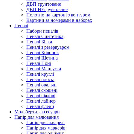
ДВП грунтоване
ДВП НЕгрунтоване
Полотно на картоні з контуром
Картини за номерами в наборах
Пензлі
Набори пензлів
Пензлі Синтетика
Пензлі Білка
Пензлі з резервуаром
Пензлі Колонок
Пензлі Щетина
Пензлі Поні
Пензлі Мангуста
Пензлі круглі
Пензлі плоскі
Пензлі овальні
Пензлі скошені
Пензлі віялові
Пензлі лайнер
Пензлі флейц
Мольберти, аксесуари
Папір для малювання
Папір для акварелі
Папір для маркерів
Папір для олійних