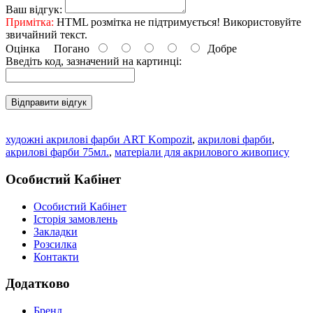
Ваш відгук:
Примітка:
HTML розмітка не підтримується! Використовуйте
звичайний текст.
Оцінка
Погано
Добре
Введіть код, зазначений на картинці:
Відправити відгук
художні акрилові фарби ART Kompozit
,
акрилові фарби
,
акрилові фарби 75мл.
,
матеріали для акрилового живопису
Особистий Кабінет
Особистий Кабінет
Історія замовлень
Закладки
Розсилка
Контакти
Додатково
Бренд