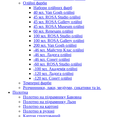
Олійні фарби
Набори олійних фарб
40 мл. Van Gogh олійні
45 мл. ROSA Studio олійні
45 мл. ROSA Gallery олійні
45 мл. ROSA Museum олійні
60 мл. Renesans олійні
100 мл. ROSA Studio олійні
100 мл. ROSA Gallery олійні
200 мл. Van Gogh олійні
-46 мл. Майстер Клас олійні
-46 мл. Ладога олійні
-46 мл. Сонет олійні
-60 мл. ROSA Studio олійні
-100 мл. Академія олійні
-120 мл. Ладога олійні
-120 мл. Сонет олійні
Темперні фарби
Розчинники, лаки, медіуми, сикативи та ін.
Полотна
Полотно на підрамнику Бавовна
Полотно на підрамнику Льон
Полотно на картоні
Полотно в рулоні
Картон грунтований