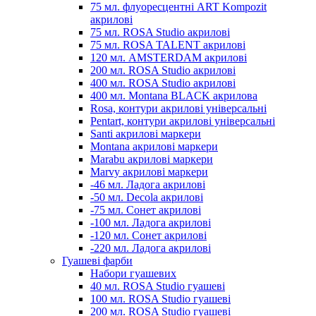
75 мл. флуоресцентні ART Kompozit
акрилові
75 мл. ROSA Studio акрилові
75 мл. ROSA TALENT акрилові
120 мл. AMSTERDAM акрилові
200 мл. ROSA Studio акрилові
400 мл. ROSA Studio акрилові
400 мл. Montana BLACK акрилова
Rosa, контури акрилові універсальні
Pentart, контури акрилові універсальні
Santi акрилові маркери
Montana акрилові маркери
Marabu акрилові маркери
Marvy акрилові маркери
-46 мл. Ладога акрилові
-50 мл. Decola акрилові
-75 мл. Сонет акрилові
-100 мл. Ладога акрилові
-120 мл. Сонет акрилові
-220 мл. Ладога акрилові
Гуашеві фарби
Набори гуашевих
40 мл. ROSA Studio гуашеві
100 мл. ROSA Studio гуашеві
200 мл. ROSA Studio гуашеві