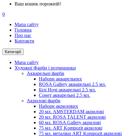
Ваш кошик порожній!
0
Мапа сайту
Головна
Про нас
Контакти
Категорії
Мапа сайту
Художні Фарби і розчинники
Акварельні фарби
Набори акварельних
ROSA Gallery акварельні 2.5 мл.
Білі Ночі акварельні 2.5 мл.
Сонет акварельні 2.5 мл.
Акрилові фарби
Набори акрилових
20 мл. AMSTERDAM акрилові
20 мл. ROSA TALENT акрилові
60 мл. ROSA Gallery акрилові
75 мл. ART Kompozit акрилові
75 мл. металіки ART Kompozit акрилові