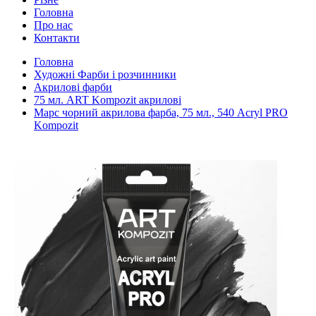
Головна
Про нас
Контакти
Головна
Художні Фарби і розчинники
Акрилові фарби
75 мл. ART Kompozit акрилові
Марс чорний акрилова фарба, 75 мл., 540 Acryl PRO
Kompozit