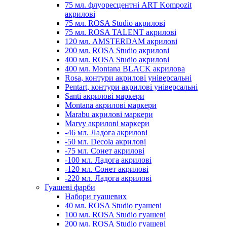
75 мл. флуоресцентні ART Kompozit
акрилові
75 мл. ROSA Studio акрилові
75 мл. ROSA TALENT акрилові
120 мл. AMSTERDAM акрилові
200 мл. ROSA Studio акрилові
400 мл. ROSA Studio акрилові
400 мл. Montana BLACK акрилова
Rosa, контури акрилові універсальні
Pentart, контури акрилові універсальні
Santi акрилові маркери
Montana акрилові маркери
Marabu акрилові маркери
Marvy акрилові маркери
-46 мл. Ладога акрилові
-50 мл. Decola акрилові
-75 мл. Сонет акрилові
-100 мл. Ладога акрилові
-120 мл. Сонет акрилові
-220 мл. Ладога акрилові
Гуашеві фарби
Набори гуашевих
40 мл. ROSA Studio гуашеві
100 мл. ROSA Studio гуашеві
200 мл. ROSA Studio гуашеві