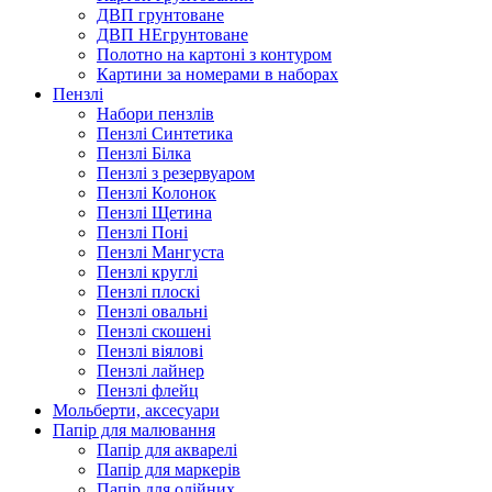
ДВП грунтоване
ДВП НЕгрунтоване
Полотно на картоні з контуром
Картини за номерами в наборах
Пензлі
Набори пензлів
Пензлі Синтетика
Пензлі Білка
Пензлі з резервуаром
Пензлі Колонок
Пензлі Щетина
Пензлі Поні
Пензлі Мангуста
Пензлі круглі
Пензлі плоскі
Пензлі овальні
Пензлі скошені
Пензлі віялові
Пензлі лайнер
Пензлі флейц
Мольберти, аксесуари
Папір для малювання
Папір для акварелі
Папір для маркерів
Папір для олійних