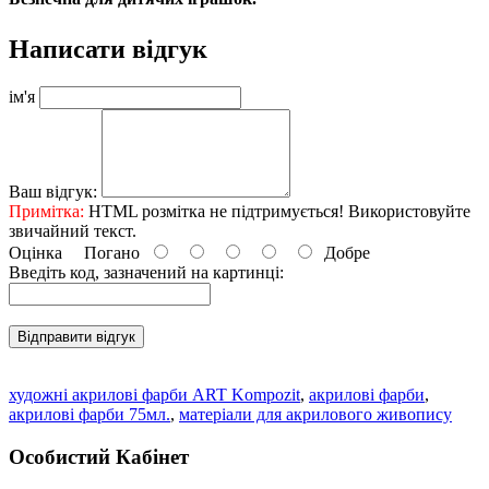
Написати відгук
ім'я
Ваш відгук:
Примітка:
HTML розмітка не підтримується! Використовуйте
звичайний текст.
Оцінка
Погано
Добре
Введіть код, зазначений на картинці:
Відправити відгук
художні акрилові фарби ART Kompozit
,
акрилові фарби
,
акрилові фарби 75мл.
,
матеріали для акрилового живопису
Особистий Кабінет