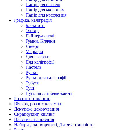
Папір для пастелі
Папір для малюнку
Папір для креслення
Графіка, каліграфія
Блокноти
Олівці
Лайнер-пензлі
Гумки, Клячки
Лінери
Маркери
Для графіки
Для каліграфії
Пастель
Ручки
Ручки для каліграфії
Тубуси
Туш
Вугілля для малювання
Розпис по тканині
Вітраж, розпис кераміки
Декупаж, декорування
Скрапбукінг, квілінг
Пластика і ліплення
Набори для творчості, Дитяча творчість
Різне