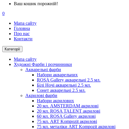
Ваш кошик порожній!
0
Мапа сайту
Головна
Про нас
Контакти
Категорії
Мапа сайту
Художні Фарби і розчинники
Акварельні фарби
Набори акварельних
ROSA Gallery акварельні 2.5 мл.
Білі Ночі акварельні 2.5 мл.
Сонет акварельні 2.5 мл.
Акрилові фарби
Набори акрилових
20 мл. AMSTERDAM акрилові
20 мл. ROSA TALENT акрилові
60 мл. ROSA Gallery акрилові
75 мл. ART Kompozit акрилові
75 мл. металіки ART Kompozit акрилові