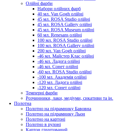
Олійні фарби
Набори олійних фарб
40 мл. Van Gogh олійні
45 мл. ROSA Studio олійні
45 мл. ROSA Gallery олійні
45 мл. ROSA Museum олійні
60 мл. Renesans олійні
100 мл. ROSA Studio олійні
100 мл. ROSA Gallery олійні
200 мл. Van Gogh олійні
-46 мл. Майстер Клас олійні
-46 мл. Ладога олійні
-46 мл. Сонет олійні
-60 мл. ROSA Studio олійні
-100 мл. Академія олійні
-120 мл. Ладога олійні
-120 мл. Сонет олійні
Темперні фарби
Розчинники, лаки, медіуми, сикативи та ін.
Полотна
Полотно на підрамнику Бавовна
Полотно на підрамнику Льон
Полотно на картоні
Полотно в рулоні
Картон грунтований