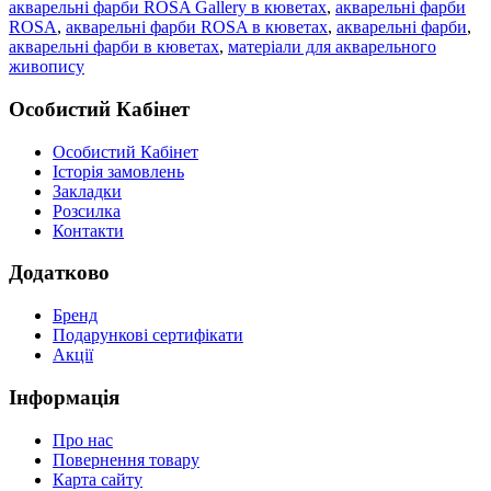
акварельні фарби ROSA Gallery в кюветах
,
акварельні фарби
ROSA
,
акварельні фарби ROSA в кюветах
,
акварельні фарби
,
акварельні фарби в кюветах
,
матеріали для акварельного
живопису
Особистий Кабінет
Особистий Кабінет
Історія замовлень
Закладки
Розсилка
Контакти
Додатково
Бренд
Подарункові сертифікати
Акції
Інформація
Про нас
Повернення товару
Карта сайту