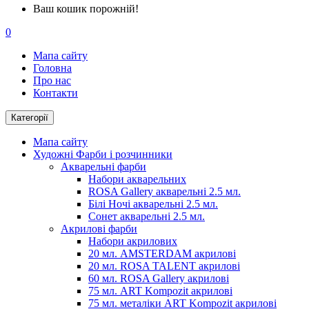
Ваш кошик порожній!
0
Мапа сайту
Головна
Про нас
Контакти
Категорії
Мапа сайту
Художні Фарби і розчинники
Акварельні фарби
Набори акварельних
ROSA Gallery акварельні 2.5 мл.
Білі Ночі акварельні 2.5 мл.
Сонет акварельні 2.5 мл.
Акрилові фарби
Набори акрилових
20 мл. AMSTERDAM акрилові
20 мл. ROSA TALENT акрилові
60 мл. ROSA Gallery акрилові
75 мл. ART Kompozit акрилові
75 мл. металіки ART Kompozit акрилові