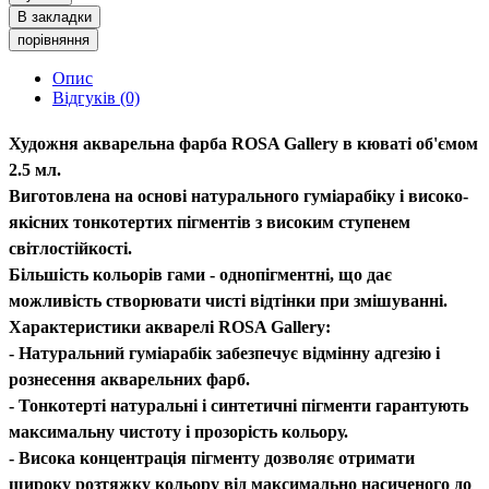
В закладки
порівняння
Опис
Відгуків (0)
Художня акварельна фарба ROSA Gallery в кюваті об'ємом
2.5 мл.
Виготовлена на основі натурального гуміарабіку і високо-
якісних тонкотертих пігментів з високим ступенем
світлостійкості.
Більшість кольорів гами - однопігментні, що дає
можливість створювати чисті відтінки при змішуванні.
Характеристики акварелі ROSA Gallery:
- Натуральний гуміарабік забезпечує відмінну адгезію і
рознесення акварельних фарб.
- Тонкотерті натуральні і синтетичні пігменти гарантують
максимальну чистоту і прозорість кольору.
- Висока концентрація пігменту дозволяє отримати
широку розтяжку кольору від максимально насиченого до