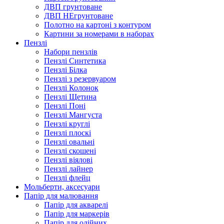
ДВП грунтоване
ДВП НЕгрунтоване
Полотно на картоні з контуром
Картини за номерами в наборах
Пензлі
Набори пензлів
Пензлі Синтетика
Пензлі Білка
Пензлі з резервуаром
Пензлі Колонок
Пензлі Щетина
Пензлі Поні
Пензлі Мангуста
Пензлі круглі
Пензлі плоскі
Пензлі овальні
Пензлі скошені
Пензлі віялові
Пензлі лайнер
Пензлі флейц
Мольберти, аксесуари
Папір для малювання
Папір для акварелі
Папір для маркерів
Папір для олійних