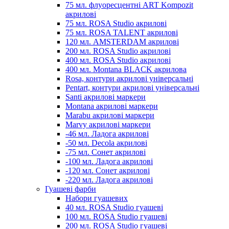
75 мл. флуоресцентні ART Kompozit
акрилові
75 мл. ROSA Studio акрилові
75 мл. ROSA TALENT акрилові
120 мл. AMSTERDAM акрилові
200 мл. ROSA Studio акрилові
400 мл. ROSA Studio акрилові
400 мл. Montana BLACK акрилова
Rosa, контури акрилові універсальні
Pentart, контури акрилові універсальні
Santi акрилові маркери
Montana акрилові маркери
Marabu акрилові маркери
Marvy акрилові маркери
-46 мл. Ладога акрилові
-50 мл. Decola акрилові
-75 мл. Сонет акрилові
-100 мл. Ладога акрилові
-120 мл. Сонет акрилові
-220 мл. Ладога акрилові
Гуашеві фарби
Набори гуашевих
40 мл. ROSA Studio гуашеві
100 мл. ROSA Studio гуашеві
200 мл. ROSA Studio гуашеві