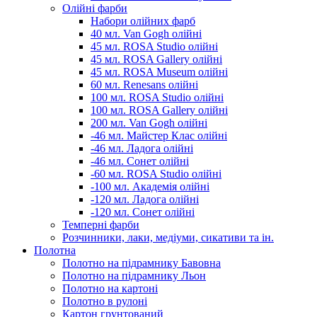
Олійні фарби
Набори олійних фарб
40 мл. Van Gogh олійні
45 мл. ROSA Studio олійні
45 мл. ROSA Gallery олійні
45 мл. ROSA Museum олійні
60 мл. Renesans олійні
100 мл. ROSA Studio олійні
100 мл. ROSA Gallery олійні
200 мл. Van Gogh олійні
-46 мл. Майстер Клас олійні
-46 мл. Ладога олійні
-46 мл. Сонет олійні
-60 мл. ROSA Studio олійні
-100 мл. Академія олійні
-120 мл. Ладога олійні
-120 мл. Сонет олійні
Темперні фарби
Розчинники, лаки, медіуми, сикативи та ін.
Полотна
Полотно на підрамнику Бавовна
Полотно на підрамнику Льон
Полотно на картоні
Полотно в рулоні
Картон грунтований