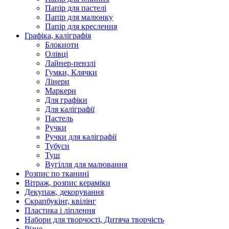
Папір для пастелі
Папір для малюнку
Папір для креслення
Графіка, каліграфія
Блокноти
Олівці
Лайнер-пензлі
Гумки, Клячки
Лінери
Маркери
Для графіки
Для каліграфії
Пастель
Ручки
Ручки для каліграфії
Тубуси
Туш
Вугілля для малювання
Розпис по тканині
Вітраж, розпис кераміки
Декупаж, декорування
Скрапбукінг, квілінг
Пластика і ліплення
Набори для творчості, Дитяча творчість
Різне