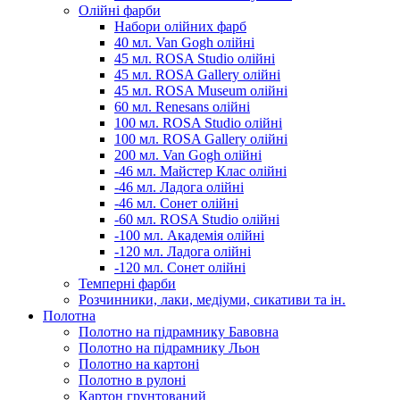
Олійні фарби
Набори олійних фарб
40 мл. Van Gogh олійні
45 мл. ROSA Studio олійні
45 мл. ROSA Gallery олійні
45 мл. ROSA Museum олійні
60 мл. Renesans олійні
100 мл. ROSA Studio олійні
100 мл. ROSA Gallery олійні
200 мл. Van Gogh олійні
-46 мл. Майстер Клас олійні
-46 мл. Ладога олійні
-46 мл. Сонет олійні
-60 мл. ROSA Studio олійні
-100 мл. Академія олійні
-120 мл. Ладога олійні
-120 мл. Сонет олійні
Темперні фарби
Розчинники, лаки, медіуми, сикативи та ін.
Полотна
Полотно на підрамнику Бавовна
Полотно на підрамнику Льон
Полотно на картоні
Полотно в рулоні
Картон грунтований