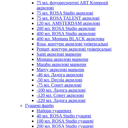
75 мл. флуоресцентні ART Kompozit
акрилові
75 мл. ROSA Studio акрилові
75 мл. ROSA TALENT акрилові
120 мл. AMSTERDAM акрилові
200 мл. ROSA Studio акрилові
400 мл. ROSA Studio акрилові
400 мл. Montana BLACK акрилова
Rosa, контури акрилові універсальні
Pentart, контури акрилові універсальні
Santi акрилові маркери
Montana акрилові маркери
Marabu акрилові маркери
Marvy акрилові маркери
-46 мл. Ладога акрилові
-50 мл. Decola акрилові
-75 мл. Сонет акрилові
-100 мл. Ладога акрилові
-120 мл. Сонет акрилові
-220 мл. Ладога акрилові
Гуашеві фарби
Набори гуашевих
40 мл. ROSA Studio гуашеві
100 мл. ROSA Studio гуашеві
200 мл. ROSA Studio гуашеві