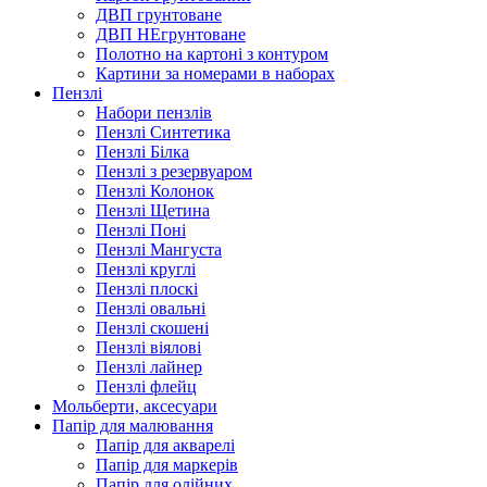
ДВП грунтоване
ДВП НЕгрунтоване
Полотно на картоні з контуром
Картини за номерами в наборах
Пензлі
Набори пензлів
Пензлі Синтетика
Пензлі Білка
Пензлі з резервуаром
Пензлі Колонок
Пензлі Щетина
Пензлі Поні
Пензлі Мангуста
Пензлі круглі
Пензлі плоскі
Пензлі овальні
Пензлі скошені
Пензлі віялові
Пензлі лайнер
Пензлі флейц
Мольберти, аксесуари
Папір для малювання
Папір для акварелі
Папір для маркерів
Папір для олійних