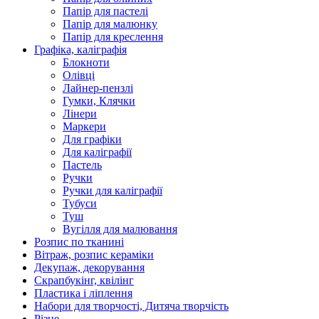
Папір для пастелі
Папір для малюнку
Папір для креслення
Графіка, каліграфія
Блокноти
Олівці
Лайнер-пензлі
Гумки, Клячки
Лінери
Маркери
Для графіки
Для каліграфії
Пастель
Ручки
Ручки для каліграфії
Тубуси
Туш
Вугілля для малювання
Розпис по тканині
Вітраж, розпис кераміки
Декупаж, декорування
Скрапбукінг, квілінг
Пластика і ліплення
Набори для творчості, Дитяча творчість
Різне