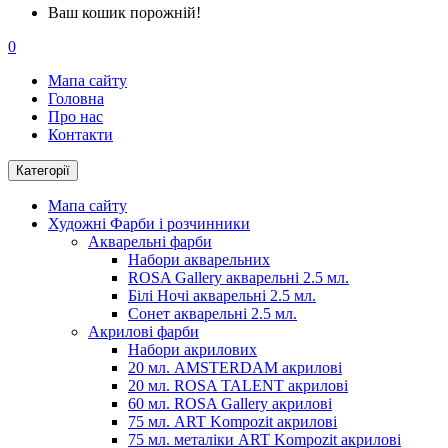
Ваш кошик порожній!
0
Мапа сайту
Головна
Про нас
Контакти
Категорії
Мапа сайту
Художні Фарби і розчинники
Акварельні фарби
Набори акварельних
ROSA Gallery акварельні 2.5 мл.
Білі Ночі акварельні 2.5 мл.
Сонет акварельні 2.5 мл.
Акрилові фарби
Набори акрилових
20 мл. AMSTERDAM акрилові
20 мл. ROSA TALENT акрилові
60 мл. ROSA Gallery акрилові
75 мл. ART Kompozit акрилові
75 мл. металіки ART Kompozit акрилові