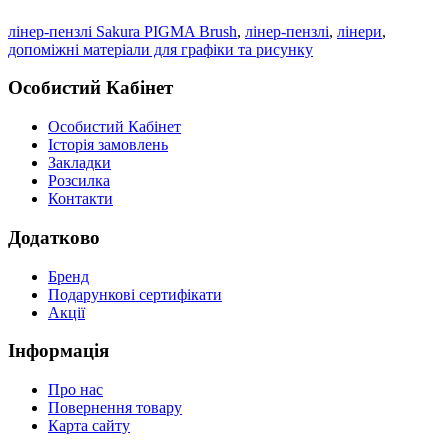
лінер-пензлі Sakura PIGMA Brush
,
лінер-пензлі
,
лінери
,
допоміжні матеріали для графіки та рисунку
Особистий Кабінет
Особистий Кабінет
Історія замовлень
Закладки
Розсилка
Контакти
Додатково
Бренд
Подарункові сертифікати
Акції
Інформація
Про нас
Повернення товару
Карта сайту