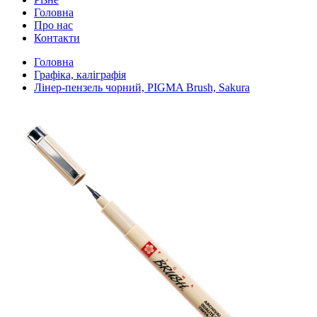
Головна
Про нас
Контакти
Головна
Графіка, каліграфія
Лінер-пензель чорний, PIGMA Brush, Sakura