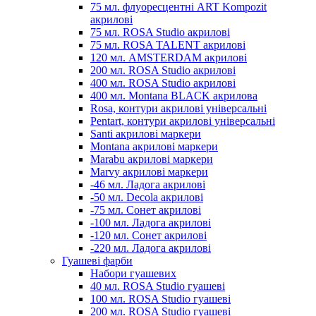
75 мл. флуоресцентні ART Kompozit
акрилові
75 мл. ROSA Studio акрилові
75 мл. ROSA TALENT акрилові
120 мл. AMSTERDAM акрилові
200 мл. ROSA Studio акрилові
400 мл. ROSA Studio акрилові
400 мл. Montana BLACK акрилова
Rosa, контури акрилові універсальні
Pentart, контури акрилові універсальні
Santi акрилові маркери
Montana акрилові маркери
Marabu акрилові маркери
Marvy акрилові маркери
-46 мл. Ладога акрилові
-50 мл. Decola акрилові
-75 мл. Сонет акрилові
-100 мл. Ладога акрилові
-120 мл. Сонет акрилові
-220 мл. Ладога акрилові
Гуашеві фарби
Набори гуашевих
40 мл. ROSA Studio гуашеві
100 мл. ROSA Studio гуашеві
200 мл. ROSA Studio гуашеві