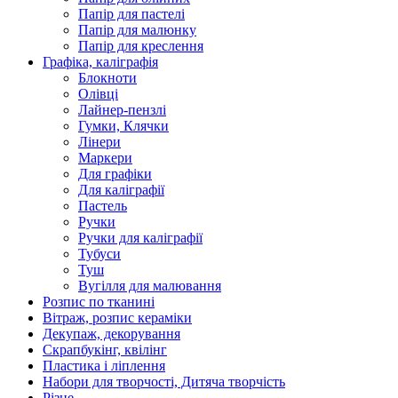
Папір для пастелі
Папір для малюнку
Папір для креслення
Графіка, каліграфія
Блокноти
Олівці
Лайнер-пензлі
Гумки, Клячки
Лінери
Маркери
Для графіки
Для каліграфії
Пастель
Ручки
Ручки для каліграфії
Тубуси
Туш
Вугілля для малювання
Розпис по тканині
Вітраж, розпис кераміки
Декупаж, декорування
Скрапбукінг, квілінг
Пластика і ліплення
Набори для творчості, Дитяча творчість
Різне