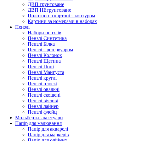
ДВП грунтоване
ДВП НЕгрунтоване
Полотно на картоні з контуром
Картини за номерами в наборах
Пензлі
Набори пензлів
Пензлі Синтетика
Пензлі Білка
Пензлі з резервуаром
Пензлі Колонок
Пензлі Щетина
Пензлі Поні
Пензлі Мангуста
Пензлі круглі
Пензлі плоскі
Пензлі овальні
Пензлі скошені
Пензлі віялові
Пензлі лайнер
Пензлі флейц
Мольберти, аксесуари
Папір для малювання
Папір для акварелі
Папір для маркерів
Папір для олійних