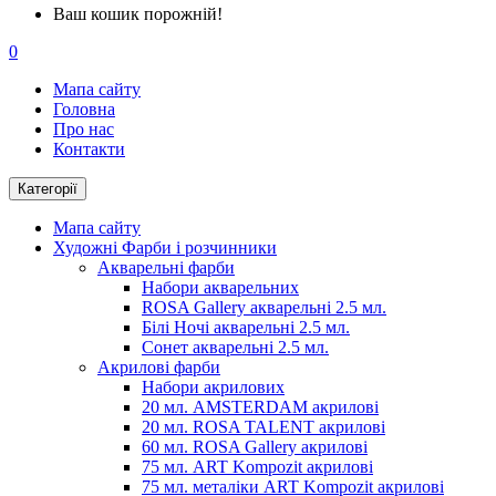
Ваш кошик порожній!
0
Мапа сайту
Головна
Про нас
Контакти
Категорії
Мапа сайту
Художні Фарби і розчинники
Акварельні фарби
Набори акварельних
ROSA Gallery акварельні 2.5 мл.
Білі Ночі акварельні 2.5 мл.
Сонет акварельні 2.5 мл.
Акрилові фарби
Набори акрилових
20 мл. AMSTERDAM акрилові
20 мл. ROSA TALENT акрилові
60 мл. ROSA Gallery акрилові
75 мл. ART Kompozit акрилові
75 мл. металіки ART Kompozit акрилові