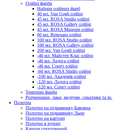
Олійні фарби
Набори олійних фарб
40 мл. Van Gogh олійні
45 мл. ROSA Studio олійні
45 мл. ROSA Gallery олійні
45 мл. ROSA Museum олійні
60 мл. Renesans олійні
100 мл. ROSA Studio олійні
100 мл. ROSA Gallery олійні
200 мл. Van Gogh олійні
-46 мл. Майстер Клас олійні
-46 мл. Ладога олійні
-46 мл. Сонет олійні
-60 мл. ROSA Studio олійні
-100 мл. Академія олійні
-120 мл. Ладога олійні
-120 мл. Сонет олійні
Темперні фарби
Розчинники, лаки, медіуми, сикативи та ін.
Полотна
Полотно на підрамнику Бавовна
Полотно на підрамнику Льон
Полотно на картоні
Полотно в рулоні
Картон грунтований