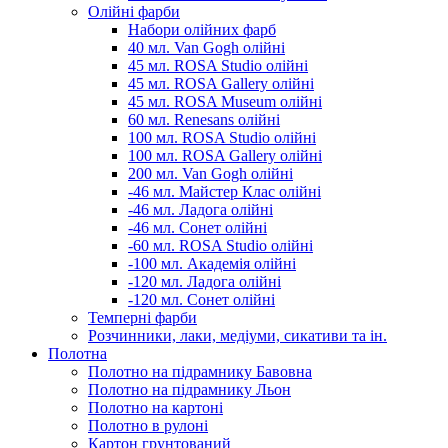
Олійні фарби
Набори олійних фарб
40 мл. Van Gogh олійні
45 мл. ROSA Studio олійні
45 мл. ROSA Gallery олійні
45 мл. ROSA Museum олійні
60 мл. Renesans олійні
100 мл. ROSA Studio олійні
100 мл. ROSA Gallery олійні
200 мл. Van Gogh олійні
-46 мл. Майстер Клас олійні
-46 мл. Ладога олійні
-46 мл. Сонет олійні
-60 мл. ROSA Studio олійні
-100 мл. Академія олійні
-120 мл. Ладога олійні
-120 мл. Сонет олійні
Темперні фарби
Розчинники, лаки, медіуми, сикативи та ін.
Полотна
Полотно на підрамнику Бавовна
Полотно на підрамнику Льон
Полотно на картоні
Полотно в рулоні
Картон грунтований