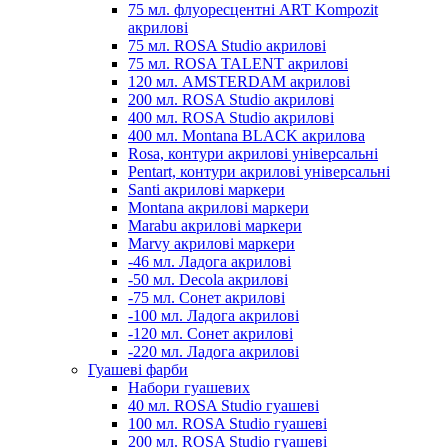
75 мл. флуоресцентні ART Kompozit
акрилові
75 мл. ROSA Studio акрилові
75 мл. ROSA TALENT акрилові
120 мл. AMSTERDAM акрилові
200 мл. ROSA Studio акрилові
400 мл. ROSA Studio акрилові
400 мл. Montana BLACK акрилова
Rosa, контури акрилові універсальні
Pentart, контури акрилові універсальні
Santi акрилові маркери
Montana акрилові маркери
Marabu акрилові маркери
Marvy акрилові маркери
-46 мл. Ладога акрилові
-50 мл. Decola акрилові
-75 мл. Сонет акрилові
-100 мл. Ладога акрилові
-120 мл. Сонет акрилові
-220 мл. Ладога акрилові
Гуашеві фарби
Набори гуашевих
40 мл. ROSA Studio гуашеві
100 мл. ROSA Studio гуашеві
200 мл. ROSA Studio гуашеві