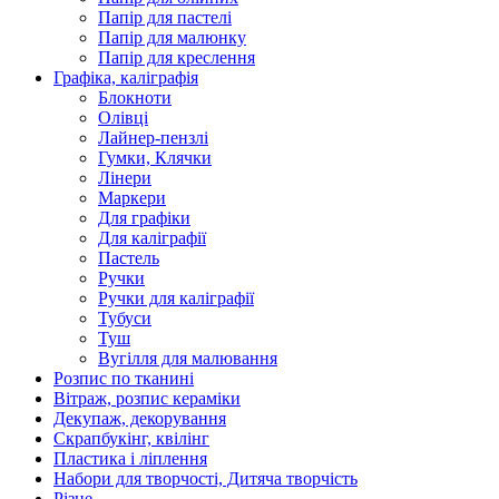
Папір для пастелі
Папір для малюнку
Папір для креслення
Графіка, каліграфія
Блокноти
Олівці
Лайнер-пензлі
Гумки, Клячки
Лінери
Маркери
Для графіки
Для каліграфії
Пастель
Ручки
Ручки для каліграфії
Тубуси
Туш
Вугілля для малювання
Розпис по тканині
Вітраж, розпис кераміки
Декупаж, декорування
Скрапбукінг, квілінг
Пластика і ліплення
Набори для творчості, Дитяча творчість
Різне