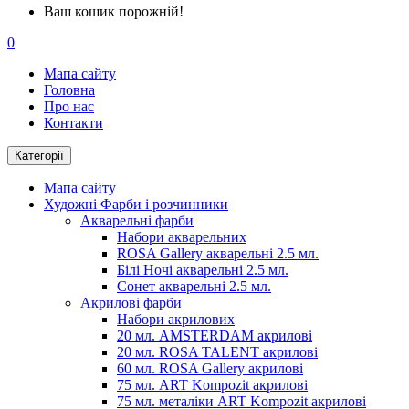
Ваш кошик порожній!
0
Мапа сайту
Головна
Про нас
Контакти
Категорії
Мапа сайту
Художні Фарби і розчинники
Акварельні фарби
Набори акварельних
ROSA Gallery акварельні 2.5 мл.
Білі Ночі акварельні 2.5 мл.
Сонет акварельні 2.5 мл.
Акрилові фарби
Набори акрилових
20 мл. AMSTERDAM акрилові
20 мл. ROSA TALENT акрилові
60 мл. ROSA Gallery акрилові
75 мл. ART Kompozit акрилові
75 мл. металіки ART Kompozit акрилові