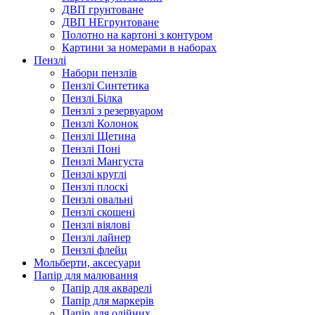
ДВП грунтоване
ДВП НЕгрунтоване
Полотно на картоні з контуром
Картини за номерами в наборах
Пензлі
Набори пензлів
Пензлі Синтетика
Пензлі Білка
Пензлі з резервуаром
Пензлі Колонок
Пензлі Щетина
Пензлі Поні
Пензлі Мангуста
Пензлі круглі
Пензлі плоскі
Пензлі овальні
Пензлі скошені
Пензлі віялові
Пензлі лайнер
Пензлі флейц
Мольберти, аксесуари
Папір для малювання
Папір для акварелі
Папір для маркерів
Папір для олійних