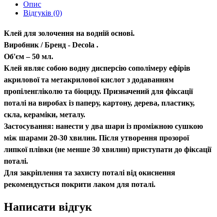
Опис
Відгуків (0)
Клей для золочення на водній основі.
Виробник / Бренд - Decola .
Об'єм – 50 мл.
Клей являє собою водну дисперсію сополімеру ефірів
акрилової та метакрилової кислот з додаванням
пропіленгліколю та біоциду. Призначений для фіксації
поталі на виробах із паперу, картону, дерева, пластику,
скла, кераміки, металу.
Застосування: нанести у два шари із проміжною сушкою
між шарами 20-30 хвилин. Після утворення прозорої
липкої плівки (не менше 30 хвилин) приступати до фіксації
поталі.
Для закріплення та захисту поталі від окиснення
рекомендується покрити лаком для поталі.
Написати відгук