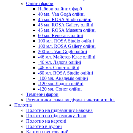
Олійні фарби
Набори олійних фарб
40 мл. Van Gogh олійні
45 мл. ROSA Studio олійні
45 мл. ROSA Gallery олійні
45 мл. ROSA Museum олійні
60 мл. Renesans олійні
100 мл. ROSA Studio олійні
100 мл. ROSA Gallery олійні
200 мл. Van Gogh олійні
-46 мл. Майстер Клас олійні
-46 мл. Ладога олійні
-46 мл. Сонет олійні
-60 мл. ROSA Studio олійні
-100 мл. Академія олійні
-120 мл. Ладога олійні
-120 мл. Сонет олійні
Темперні фарби
Розчинники, лаки, медіуми, сикативи та ін.
Полотна
Полотно на підрамнику Бавовна
Полотно на підрамнику Льон
Полотно на картоні
Полотно в рулоні
Картон грунтований