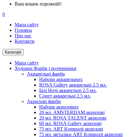
Ваш кошик порожній!
0
Мапа сайту
Головна
Про нас
Контакти
Категорії
Мапа сайту
Художні Фарби і розчинники
Акварельні фарби
Набори акварельних
ROSA Gallery акварельні 2.5 мл.
Білі Ночі акварельні 2.5 мл.
Сонет акварельні 2.5 мл.
Акрилові фарби
Набори акрилових
20 мл. AMSTERDAM акрилові
20 мл. ROSA TALENT акрилові
60 мл. ROSA Gallery акрилові
75 мл. ART Kompozit акрилові
75 мл. металіки ART Kompozit акрилові