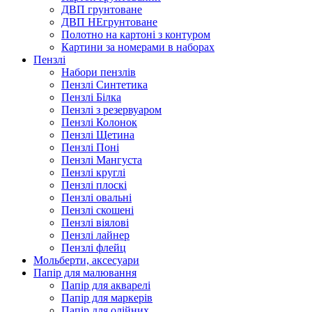
ДВП грунтоване
ДВП НЕгрунтоване
Полотно на картоні з контуром
Картини за номерами в наборах
Пензлі
Набори пензлів
Пензлі Синтетика
Пензлі Білка
Пензлі з резервуаром
Пензлі Колонок
Пензлі Щетина
Пензлі Поні
Пензлі Мангуста
Пензлі круглі
Пензлі плоскі
Пензлі овальні
Пензлі скошені
Пензлі віялові
Пензлі лайнер
Пензлі флейц
Мольберти, аксесуари
Папір для малювання
Папір для акварелі
Папір для маркерів
Папір для олійних