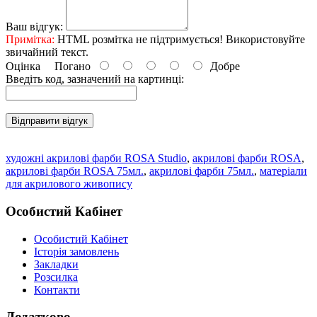
Ваш відгук:
Примітка:
HTML розмітка не підтримується! Використовуйте
звичайний текст.
Оцінка
Погано
Добре
Введіть код, зазначений на картинці:
Відправити відгук
художні акрилові фарби ROSA Studio
,
акрилові фарби ROSA
,
акрилові фарби ROSA 75мл.
,
акрилові фарби 75мл.
,
матеріали
для акрилового живопису
Особистий Кабінет
Особистий Кабінет
Історія замовлень
Закладки
Розсилка
Контакти
Додатково