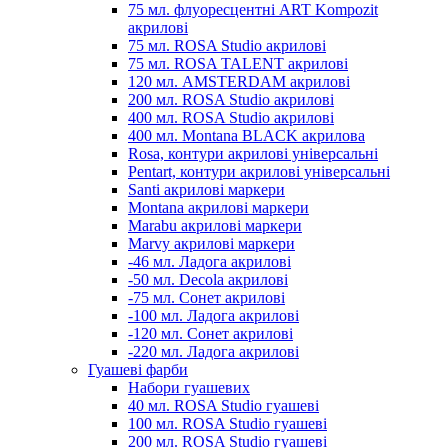
75 мл. флуоресцентні ART Kompozit
акрилові
75 мл. ROSA Studio акрилові
75 мл. ROSA TALENT акрилові
120 мл. AMSTERDAM акрилові
200 мл. ROSA Studio акрилові
400 мл. ROSA Studio акрилові
400 мл. Montana BLACK акрилова
Rosa, контури акрилові універсальні
Pentart, контури акрилові універсальні
Santi акрилові маркери
Montana акрилові маркери
Marabu акрилові маркери
Marvy акрилові маркери
-46 мл. Ладога акрилові
-50 мл. Decola акрилові
-75 мл. Сонет акрилові
-100 мл. Ладога акрилові
-120 мл. Сонет акрилові
-220 мл. Ладога акрилові
Гуашеві фарби
Набори гуашевих
40 мл. ROSA Studio гуашеві
100 мл. ROSA Studio гуашеві
200 мл. ROSA Studio гуашеві