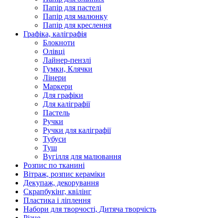
Папір для пастелі
Папір для малюнку
Папір для креслення
Графіка, каліграфія
Блокноти
Олівці
Лайнер-пензлі
Гумки, Клячки
Лінери
Маркери
Для графіки
Для каліграфії
Пастель
Ручки
Ручки для каліграфії
Тубуси
Туш
Вугілля для малювання
Розпис по тканині
Вітраж, розпис кераміки
Декупаж, декорування
Скрапбукінг, квілінг
Пластика і ліплення
Набори для творчості, Дитяча творчість
Різне