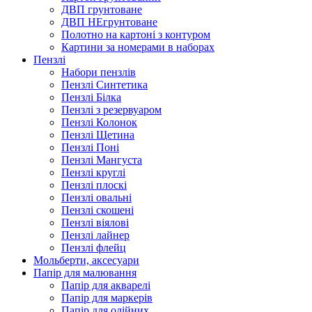
ДВП грунтоване
ДВП НЕгрунтоване
Полотно на картоні з контуром
Картини за номерами в наборах
Пензлі
Набори пензлів
Пензлі Синтетика
Пензлі Білка
Пензлі з резервуаром
Пензлі Колонок
Пензлі Щетина
Пензлі Поні
Пензлі Мангуста
Пензлі круглі
Пензлі плоскі
Пензлі овальні
Пензлі скошені
Пензлі віялові
Пензлі лайнер
Пензлі флейц
Мольберти, аксесуари
Папір для малювання
Папір для акварелі
Папір для маркерів
Папір для олійних