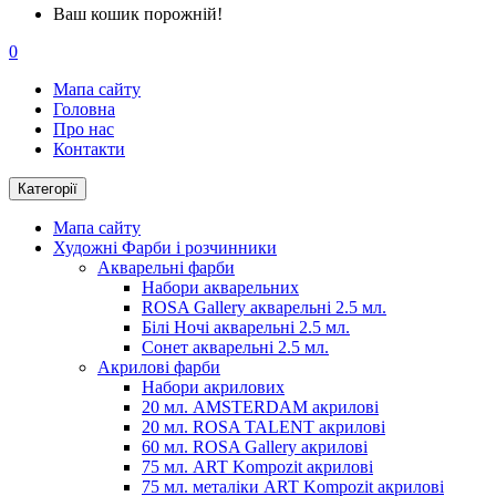
Ваш кошик порожній!
0
Мапа сайту
Головна
Про нас
Контакти
Категорії
Мапа сайту
Художні Фарби і розчинники
Акварельні фарби
Набори акварельних
ROSA Gallery акварельні 2.5 мл.
Білі Ночі акварельні 2.5 мл.
Сонет акварельні 2.5 мл.
Акрилові фарби
Набори акрилових
20 мл. AMSTERDAM акрилові
20 мл. ROSA TALENT акрилові
60 мл. ROSA Gallery акрилові
75 мл. ART Kompozit акрилові
75 мл. металіки ART Kompozit акрилові