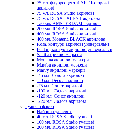
75 мл. флуоресцентні ART Kompozit
акрилові
75 мл. ROSA Studio акрилові
75 мл. ROSA TALENT акрилові
120 мл. AMSTERDAM акрилові
200 мл. ROSA Studio акрилові
400 мл. ROSA Studio акрилові
400 мл. Montana BLACK акрилова
Rosa, контури акрилові універсальні
Pentart, контури акрилові універсальні
Santi акрилові маркери
Montana акрилові маркери
Marabu акрилові маркери
Marvy акрилові маркери
-46 мл. Ладога акрилові
-50 мл. Decola акрилові
-75 мл. Сонет акрилові
-100 мл. Ладога акрилові
-120 мл. Сонет акрилові
-220 мл. Ладога акрилові
Гуашеві фарби
Набори гуашевих
40 мл. ROSA Studio гуашеві
100 мл. ROSA Studio гуашеві
200 мл. ROSA Studio гуашеві