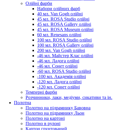
Олійні фарби
Набори олійних фарб
40 мл. Van Gogh олійні
45 мл. ROSA Studio олійні
45 мл. ROSA Gallery олійні
45 мл. ROSA Museum олійні
60 мл. Renesans олійні
100 мл. ROSA Studio олійні
100 мл. ROSA Gallery олійні
200 мл. Van Gogh олійні
-46 мл. Майстер Клас олійні
-46 мл. Ладога олійні
-46 мл. Сонет олійні
-60 мл. ROSA Studio олійні
-100 мл. Академія олійні
-120 мл. Ладога олійні
-120 мл. Сонет олійні
Темперні фарби
Розчинники, лаки, медіуми, сикативи та ін.
Полотна
Полотно на підрамнику Бавовна
Полотно на підрамнику Льон
Полотно на картоні
Полотно в рулоні
Картон грунтований