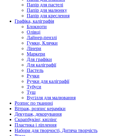
Папір для пастелі
Папір для малюнку
Папір для креслення
Графіка, каліграфія
Блокноти
Олівці
Лайнер-пензлі
Гумки, Клячки
Лінери
Маркери
Для графіки
Для каліграфії
Пастель
Ручки
Ручки для каліграфії
Тубуси
Туш
Вугілля для малювання
Розпис по тканині
Вітраж, розпис кераміки
Декупаж, декорування
Скрапбукінг, квілінг
Пластика і ліплення
Набори для творчості, Дитяча творчість
Різне