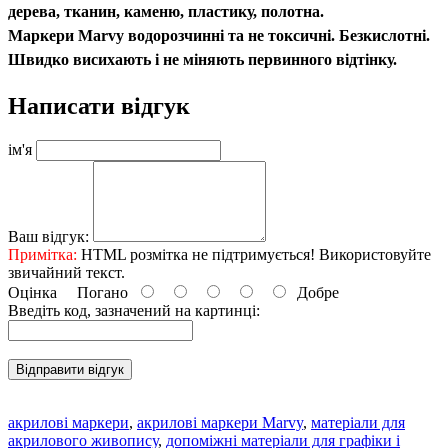
дерева, тканин, каменю, пластику, полотна.
Маркери Marvy водорозчинні та не токсичні. Безкислотні.
Швидко висихають і не міняють первинного відтінку.
Написати відгук
ім'я
Ваш відгук:
Примітка:
HTML розмітка не підтримується! Використовуйте
звичайний текст.
Оцінка
Погано
Добре
Введіть код, зазначений на картинці:
Відправити відгук
акрилові маркери
,
акрилові маркери Marvy
,
матеріали для
акрилового живопису
,
допоміжні матеріали для графіки і