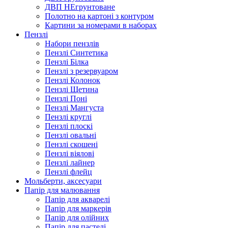
ДВП НЕгрунтоване
Полотно на картоні з контуром
Картини за номерами в наборах
Пензлі
Набори пензлів
Пензлі Синтетика
Пензлі Білка
Пензлі з резервуаром
Пензлі Колонок
Пензлі Щетина
Пензлі Поні
Пензлі Мангуста
Пензлі круглі
Пензлі плоскі
Пензлі овальні
Пензлі скошені
Пензлі віялові
Пензлі лайнер
Пензлі флейц
Мольберти, аксесуари
Папір для малювання
Папір для акварелі
Папір для маркерів
Папір для олійних
Папір для пастелі