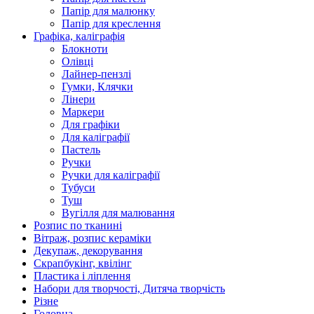
Папір для малюнку
Папір для креслення
Графіка, каліграфія
Блокноти
Олівці
Лайнер-пензлі
Гумки, Клячки
Лінери
Маркери
Для графіки
Для каліграфії
Пастель
Ручки
Ручки для каліграфії
Тубуси
Туш
Вугілля для малювання
Розпис по тканині
Вітраж, розпис кераміки
Декупаж, декорування
Скрапбукінг, квілінг
Пластика і ліплення
Набори для творчості, Дитяча творчість
Різне
Головна