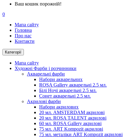
Ваш кошик порожній!
0
Мапа сайту
Головна
Про нас
Контакти
Категорії
Мапа сайту
Художні Фарби і розчинники
Акварельні фарби
Набори акварельних
ROSA Gallery акварельні 2.5 мл.
Білі Ночі акварельні 2.5 мл.
Сонет акварельні 2.5 мл.
Акрилові фарби
Набори акрилових
20 мл. AMSTERDAM акрилові
20 мл. ROSA TALENT акрилові
60 мл. ROSA Gallery акрилові
75 мл. ART Kompozit акрилові
75 мл. металіки ART Kompozit акрилові