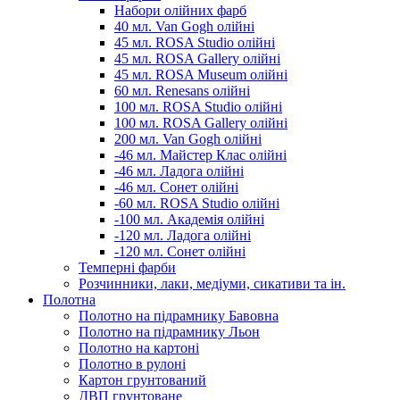
Набори олійних фарб
40 мл. Van Gogh олійні
45 мл. ROSA Studio олійні
45 мл. ROSA Gallery олійні
45 мл. ROSA Museum олійні
60 мл. Renesans олійні
100 мл. ROSA Studio олійні
100 мл. ROSA Gallery олійні
200 мл. Van Gogh олійні
-46 мл. Майстер Клас олійні
-46 мл. Ладога олійні
-46 мл. Сонет олійні
-60 мл. ROSA Studio олійні
-100 мл. Академія олійні
-120 мл. Ладога олійні
-120 мл. Сонет олійні
Темперні фарби
Розчинники, лаки, медіуми, сикативи та ін.
Полотна
Полотно на підрамнику Бавовна
Полотно на підрамнику Льон
Полотно на картоні
Полотно в рулоні
Картон грунтований
ДВП грунтоване