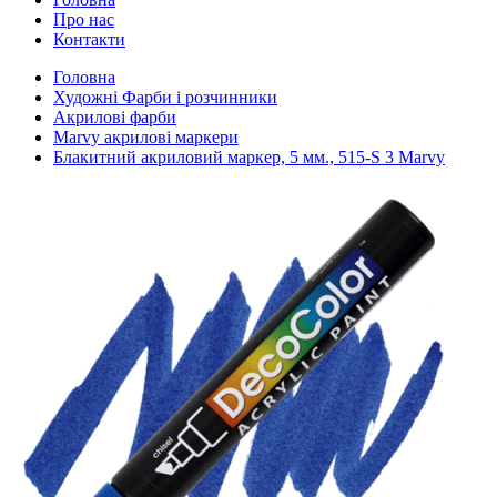
Про нас
Контакти
Головна
Художні Фарби і розчинники
Акрилові фарби
Marvy акрилові маркери
Блакитний акриловий маркер, 5 мм., 515-S 3 Marvy