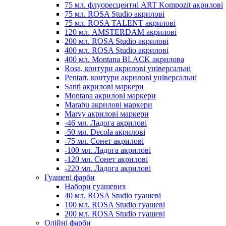
75 мл. флуоресцентні ART Kompozit акрилові
75 мл. ROSA Studio акрилові
75 мл. ROSA TALENT акрилові
120 мл. AMSTERDAM акрилові
200 мл. ROSA Studio акрилові
400 мл. ROSA Studio акрилові
400 мл. Montana BLACK акрилова
Rosa, контури акрилові універсальні
Pentart, контури акрилові універсальні
Santi акрилові маркери
Montana акрилові маркери
Marabu акрилові маркери
Marvy акрилові маркери
-46 мл. Ладога акрилові
-50 мл. Decola акрилові
-75 мл. Сонет акрилові
-100 мл. Ладога акрилові
-120 мл. Сонет акрилові
-220 мл. Ладога акрилові
Гуашеві фарби
Набори гуашевих
40 мл. ROSA Studio гуашеві
100 мл. ROSA Studio гуашеві
200 мл. ROSA Studio гуашеві
Олійні фарби