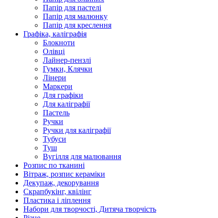
Папір для пастелі
Папір для малюнку
Папір для креслення
Графіка, каліграфія
Блокноти
Олівці
Лайнер-пензлі
Гумки, Клячки
Лінери
Маркери
Для графіки
Для каліграфії
Пастель
Ручки
Ручки для каліграфії
Тубуси
Туш
Вугілля для малювання
Розпис по тканині
Вітраж, розпис кераміки
Декупаж, декорування
Скрапбукінг, квілінг
Пластика і ліплення
Набори для творчості, Дитяча творчість
Різне