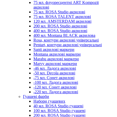
75 мл. флуоресцентні ART Kompozit
акрилові
75 мл. ROSA Studio акрилові
75 мл. ROSA TALENT акрилові
120 мл. AMSTERDAM акрилові
200 мл. ROSA Studio акрилові
400 мл. ROSA Studio акрилові
400 мл. Montana BLACK акрилова
Rosa, контури акрилові універсальні
Pentart, контури акрилові універсальні
Santi акрилові маркери
Montana акрилові маркери
Marabu акрилові маркери
Marvy акрилові маркери
-46 мл. Ладога акрилові
-50 мл. Decola акрилові
-75 мл. Сонет акрилові
-100 мл. Ладога акрилові
-120 мл. Сонет акрилові
-220 мл. Ладога акрилові
Гуашеві фарби
Набори гуашевих
40 мл. ROSA Studio гуашеві
100 мл. ROSA Studio гуашеві
200 мл. ROSA Studio гуашеві