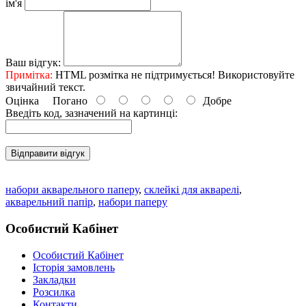
ім'я
Ваш відгук:
Примітка:
HTML розмітка не підтримується! Використовуйте
звичайний текст.
Оцінка
Погано
Добре
Введіть код, зазначений на картинці:
Відправити відгук
набори акварельного паперу
,
склейкі для акварелі
,
акварельний папір
,
набори паперу
Особистий Кабінет
Особистий Кабінет
Історія замовлень
Закладки
Розсилка
Контакти