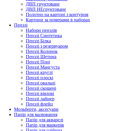
ДВП грунтоване
ДВП НЕгрунтоване
Полотно на картоні з контуром
Картини за номерами в наборах
Пензлі
Набори пензлів
Пензлі Синтетика
Пензлі Білка
Пензлі з резервуаром
Пензлі Колонок
Пензлі Щетина
Пензлі Поні
Пензлі Мангуста
Пензлі круглі
Пензлі плоскі
Пензлі овальні
Пензлі скошені
Пензлі віялові
Пензлі лайнер
Пензлі флейц
Мольберти, аксесуари
Папір для малювання
Папір для акварелі
Папір для маркерів
Папір для олійних