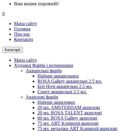
Ваш кошик порожній!
0
Мапа сайту
Головна
Про нас
Контакти
Категорії
Мапа сайту
Художні Фарби і розчинники
Акварельні фарби
Набори акварельних
ROSA Gallery акварельні 2.5 мл.
Білі Ночі акварельні 2.5 мл.
Сонет акварельні 2.5 мл.
Акрилові фарби
Набори акрилових
20 мл. AMSTERDAM акрилові
20 мл. ROSA TALENT акрилові
60 мл. ROSA Gallery акрилові
75 мл. ART Kompozit акрилові
75 мл. металіки ART Kompozit акрилові