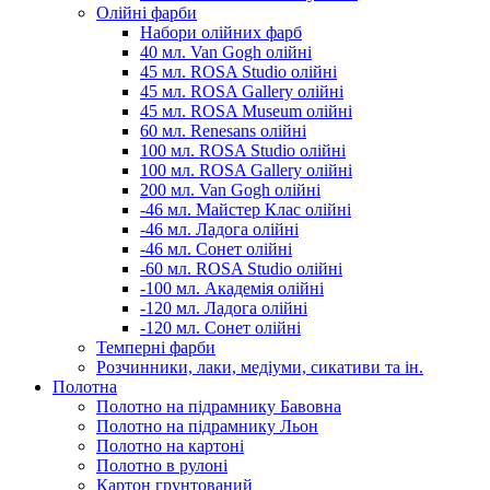
Олійні фарби
Набори олійних фарб
40 мл. Van Gogh олійні
45 мл. ROSA Studio олійні
45 мл. ROSA Gallery олійні
45 мл. ROSA Museum олійні
60 мл. Renesans олійні
100 мл. ROSA Studio олійні
100 мл. ROSA Gallery олійні
200 мл. Van Gogh олійні
-46 мл. Майстер Клас олійні
-46 мл. Ладога олійні
-46 мл. Сонет олійні
-60 мл. ROSA Studio олійні
-100 мл. Академія олійні
-120 мл. Ладога олійні
-120 мл. Сонет олійні
Темперні фарби
Розчинники, лаки, медіуми, сикативи та ін.
Полотна
Полотно на підрамнику Бавовна
Полотно на підрамнику Льон
Полотно на картоні
Полотно в рулоні
Картон грунтований