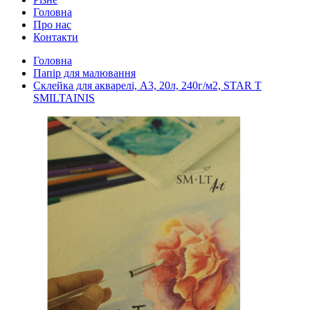
Головна
Про нас
Контакти
Головна
Папір для малювання
Cклейка для акварелі, А3, 20л, 240г/м2, STAR T
SMILTAINIS