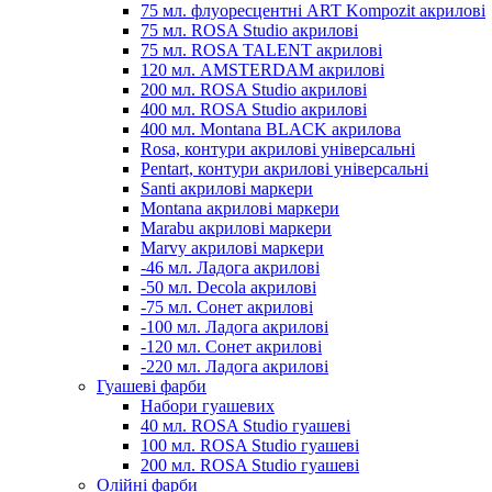
75 мл. флуоресцентні ART Kompozit акрилові
75 мл. ROSA Studio акрилові
75 мл. ROSA TALENT акрилові
120 мл. AMSTERDAM акрилові
200 мл. ROSA Studio акрилові
400 мл. ROSA Studio акрилові
400 мл. Montana BLACK акрилова
Rosa, контури акрилові універсальні
Pentart, контури акрилові універсальні
Santi акрилові маркери
Montana акрилові маркери
Marabu акрилові маркери
Marvy акрилові маркери
-46 мл. Ладога акрилові
-50 мл. Decola акрилові
-75 мл. Сонет акрилові
-100 мл. Ладога акрилові
-120 мл. Сонет акрилові
-220 мл. Ладога акрилові
Гуашеві фарби
Набори гуашевих
40 мл. ROSA Studio гуашеві
100 мл. ROSA Studio гуашеві
200 мл. ROSA Studio гуашеві
Олійні фарби