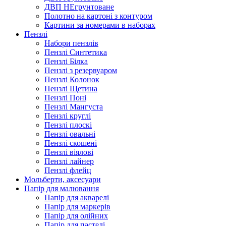
ДВП НЕгрунтоване
Полотно на картоні з контуром
Картини за номерами в наборах
Пензлі
Набори пензлів
Пензлі Синтетика
Пензлі Білка
Пензлі з резервуаром
Пензлі Колонок
Пензлі Щетина
Пензлі Поні
Пензлі Мангуста
Пензлі круглі
Пензлі плоскі
Пензлі овальні
Пензлі скошені
Пензлі віялові
Пензлі лайнер
Пензлі флейц
Мольберти, аксесуари
Папір для малювання
Папір для акварелі
Папір для маркерів
Папір для олійних
Папір для пастелі