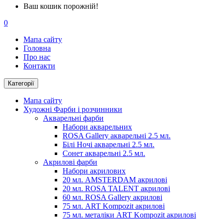
Ваш кошик порожній!
0
Мапа сайту
Головна
Про нас
Контакти
Категорії
Мапа сайту
Художні Фарби і розчинники
Акварельні фарби
Набори акварельних
ROSA Gallery акварельні 2.5 мл.
Білі Ночі акварельні 2.5 мл.
Сонет акварельні 2.5 мл.
Акрилові фарби
Набори акрилових
20 мл. AMSTERDAM акрилові
20 мл. ROSA TALENT акрилові
60 мл. ROSA Gallery акрилові
75 мл. ART Kompozit акрилові
75 мл. металіки ART Kompozit акрилові