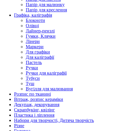
Папір для малюнку
Папір для креслення
Графіка, каліграфія
Блокноти
Олівці
Лайнер-пензлі
Гумки, Клячки
Лінери
Маркери
Для графіки
Для каліграфії
Пастель
Ручки
Ручки для каліграфії
Тубуси
Туш
Вугілля для малювання
Розпис по тканині
Вітраж, розпис кераміки
Декупаж, декорування
Скрапбукінг, квілінг
Пластика і ліплення
Набори для творчості, Дитяча творчість
Різне
Головна