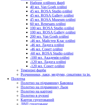
Набори олійних фарб
40 мл. Van Gogh олійні
45 мл. ROSA Studio олійні
45 мл. ROSA Gallery олійні
45 мл. ROSA Museum олійні
60 мл. Renesans олійні
100 мл. ROSA Studio олійні
100 мл. ROSA Gallery олійні
200 мл. Van Gogh олійні
-46 мл. Майстер Клас олійні
-46 мл. Ладога олійні
-46 мл. Сонет олійні
-60 мл. ROSA Studio олійні
-100 мл. Академія олійні
-120 мл. Ладога олійні
-120 мл. Сонет олійні
Темперні фарби
Розчинники, лаки, медіуми, сикативи та ін.
Полотна
Полотно на підрамнику Бавовна
Полотно на підрамнику Льон
Полотно на картоні
Полотно в рулоні
Картон грунтований
ДВП грунтоване