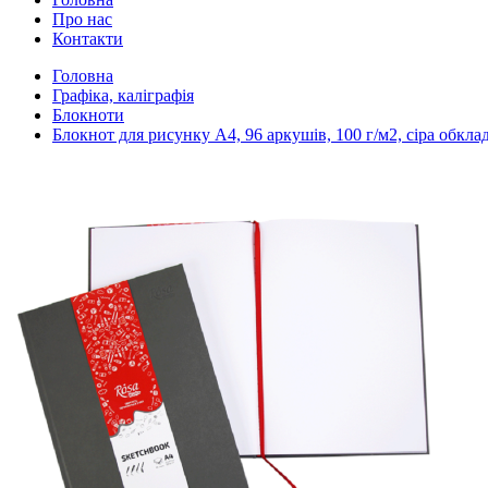
Про нас
Контакти
Головна
Графіка, каліграфія
Блокноти
Блокнот для рисунку A4, 96 аркушів, 100 г/м2, сіра обкл