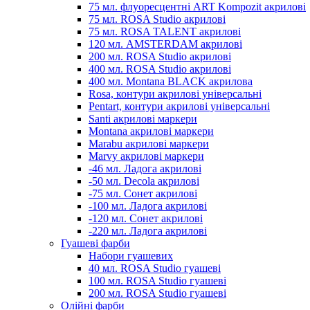
75 мл. флуоресцентні ART Kompozit акрилові
75 мл. ROSA Studio акрилові
75 мл. ROSA TALENT акрилові
120 мл. AMSTERDAM акрилові
200 мл. ROSA Studio акрилові
400 мл. ROSA Studio акрилові
400 мл. Montana BLACK акрилова
Rosa, контури акрилові універсальні
Pentart, контури акрилові універсальні
Santi акрилові маркери
Montana акрилові маркери
Marabu акрилові маркери
Marvy акрилові маркери
-46 мл. Ладога акрилові
-50 мл. Decola акрилові
-75 мл. Сонет акрилові
-100 мл. Ладога акрилові
-120 мл. Сонет акрилові
-220 мл. Ладога акрилові
Гуашеві фарби
Набори гуашевих
40 мл. ROSA Studio гуашеві
100 мл. ROSA Studio гуашеві
200 мл. ROSA Studio гуашеві
Олійні фарби