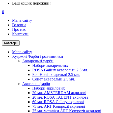
Ваш кошик порожній!
0
Мапа сайту
Головна
Про нас
Контакти
Категорії
Мапа сайту
Художні Фарби і розчинники
Акварельні фарби
Набори акварельних
ROSA Gallery акварельні 2.5 мл.
Білі Ночі акварельні 2.5 мл.
Сонет акварельні 2.5 мл.
Акрилові фарби
Набори акрилових
20 мл. AMSTERDAM акрилові
20 мл. ROSA TALENT акрилові
60 мл. ROSA Gallery акрилові
75 мл. ART Kompozit акрилові
75 мл. металіки ART Kompozit акрилові