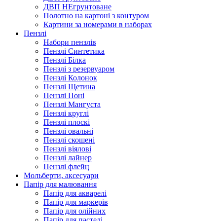
ДВП НЕгрунтоване
Полотно на картоні з контуром
Картини за номерами в наборах
Пензлі
Набори пензлів
Пензлі Синтетика
Пензлі Білка
Пензлі з резервуаром
Пензлі Колонок
Пензлі Щетина
Пензлі Поні
Пензлі Мангуста
Пензлі круглі
Пензлі плоскі
Пензлі овальні
Пензлі скошені
Пензлі віялові
Пензлі лайнер
Пензлі флейц
Мольберти, аксесуари
Папір для малювання
Папір для акварелі
Папір для маркерів
Папір для олійних
Папір для пастелі