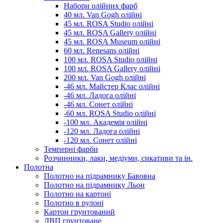
Набори олійних фарб
40 мл. Van Gogh олійні
45 мл. ROSA Studio олійні
45 мл. ROSA Gallery олійні
45 мл. ROSA Museum олійні
60 мл. Renesans олійні
100 мл. ROSA Studio олійні
100 мл. ROSA Gallery олійні
200 мл. Van Gogh олійні
-46 мл. Майстер Клас олійні
-46 мл. Ладога олійні
-46 мл. Сонет олійні
-60 мл. ROSA Studio олійні
-100 мл. Академія олійні
-120 мл. Ладога олійні
-120 мл. Сонет олійні
Темперні фарби
Розчинники, лаки, медіуми, сикативи та ін.
Полотна
Полотно на підрамнику Бавовна
Полотно на підрамнику Льон
Полотно на картоні
Полотно в рулоні
Картон грунтований
ДВП грунтоване