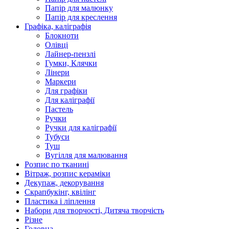
Папір для малюнку
Папір для креслення
Графіка, каліграфія
Блокноти
Олівці
Лайнер-пензлі
Гумки, Клячки
Лінери
Маркери
Для графіки
Для каліграфії
Пастель
Ручки
Ручки для каліграфії
Тубуси
Туш
Вугілля для малювання
Розпис по тканині
Вітраж, розпис кераміки
Декупаж, декорування
Скрапбукінг, квілінг
Пластика і ліплення
Набори для творчості, Дитяча творчість
Різне
Головна