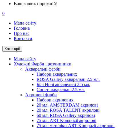
Ваш кошик порожній!
0
Мапа сайту
Головна
Про нас
Контакти
Категорії
Мапа сайту
Художні Фарби і розчинники
Акварельні фарби
Набори акварельних
ROSA Gallery акварельні 2.5 мл.
Білі Ночі акварельні 2.5 мл.
Сонет акварельні 2.5 мл.
Акрилові фарби
Набори акрилових
20 мл. AMSTERDAM акрилові
20 мл. ROSA TALENT акрилові
60 мл. ROSA Gallery акрилові
75 мл. ART Kompozit акрилові
75 мл. металіки ART Kompozit акрилові