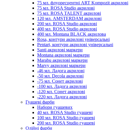
75 мл. флуоресцентні ART Kompozit акрилові
75 мл. ROSA Studio акрилові
75 мл. ROSA TALENT акрилові
120 мл. AMSTERDAM акрилові
200 мл. ROSA Studio акрилові
400 мл. ROSA Studio акрилові
400 мл. Montana BLACK акрилова
Rosa, контури акрилові універсальні
Pentart, контури акрилові універсальні
Santi акрилові маркери
Montana акрилові маркери
Marabu акрилові маркери
Marvy акрилові маркери
-46 мл. Ладога акрилові
-50 мл. Decola акрилові
-75 мл. Сонет акрилові
-100 мл. Ладога акрилові
-120 мл. Сонет акрилові
-220 мл. Ладога акрилові
Гуашеві фарби
Набори гуашевих
40 мл. ROSA Studio гуашеві
100 мл. ROSA Studio гуашеві
200 мл. ROSA Studio гуашеві
Олійні фарби