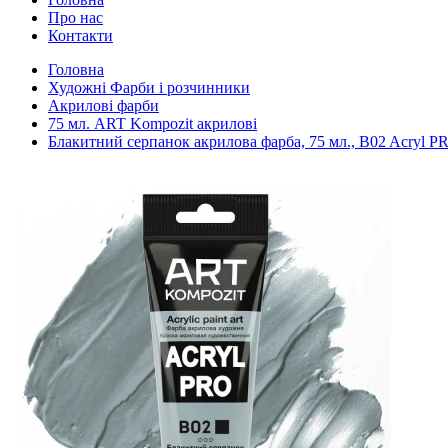
Про нас
Контакти
Головна
Художні Фарби і розчинники
Акрилові фарби
75 мл. ART Kompozit акрилові
Блакитний серпанок акрилова фарба, 75 мл., B02 Acryl P