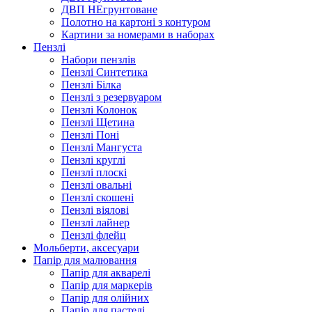
ДВП НЕгрунтоване
Полотно на картоні з контуром
Картини за номерами в наборах
Пензлі
Набори пензлів
Пензлі Синтетика
Пензлі Білка
Пензлі з резервуаром
Пензлі Колонок
Пензлі Щетина
Пензлі Поні
Пензлі Мангуста
Пензлі круглі
Пензлі плоскі
Пензлі овальні
Пензлі скошені
Пензлі віялові
Пензлі лайнер
Пензлі флейц
Мольберти, аксесуари
Папір для малювання
Папір для акварелі
Папір для маркерів
Папір для олійних
Папір для пастелі