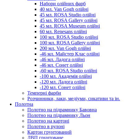
Набори олійних фарб
40 мл. Van Gogh олійні
45 мл. ROSA Studio олійні
45 мл. ROSA Gallery олійні
45 мл. ROSA Museum олійні
60 мл. Renesans олійні
100 мл. ROSA Studio олійні
100 мл. ROSA Gallery олійні
200 мл. Van Gogh олійні
-46 мл. Майстер Клас олійні
-46 мл. Ладога олійні
-46 мл. Сонет олійні
-60 мл. ROSA Studio олійні
-100 мл. Академія олійні
-120 мл. Ладога олійні
-120 мл. Сонет олійні
Темперні фарби
Розчинники, лаки, медіуми, сикативи та ін.
Полотна
Полотно на підрамнику Бавовна
Полотно на підрамнику Льон
Полотно на картоні
Полотно в рулоні
Картон грунтований
ДВП грунтоване