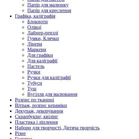
Папір для малюнку
Папір для креслення
Графіка, каліграфія
Блокноти
Олівці
Лайнер-пензлі
Гумки, Клячки
Лінери
Маркери
Для графіки
Для каліграфії
Пастель
Ручки
Ручки для каліграфії
Тубуси
Туш
Вугілля для малювання
Розпис по тканині
Вітраж, розпис кераміки
Декупаж, декорування
Скрапбукінг, квілінг
Пластика і ліплення
Набори для творчості, Дитяча творчість
Різне
Головна