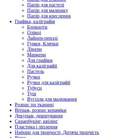
Папір для пастелі
Папір для малюнку
Папір для креслення
Графіка, каліграфія
Блокноти
Олівці
Лайнер-пензлі
Гумки, Клячки
Лінери
Маркери
Для графіки
Для каліграфії
Пастель
Ручки
Ручки для каліграфії
Тубуси
Туш
Вугілля для малювання
Розпис по тканині
Вітраж, розпис кераміки
Декупаж, декорування
Скрапбукінг, квілінг
Пластика і ліплення
Набори для творчості, Дитяча творчість
Різне