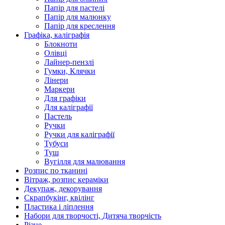
Папір для пастелі
Папір для малюнку
Папір для креслення
Графіка, каліграфія
Блокноти
Олівці
Лайнер-пензлі
Гумки, Клячки
Лінери
Маркери
Для графіки
Для каліграфії
Пастель
Ручки
Ручки для каліграфії
Тубуси
Туш
Вугілля для малювання
Розпис по тканині
Вітраж, розпис кераміки
Декупаж, декорування
Скрапбукінг, квілінг
Пластика і ліплення
Набори для творчості, Дитяча творчість
Різне