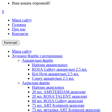
Ваш кошик порожній!
0
Мапа сайту
Головна
Про нас
Контакти
Категорії
Мапа сайту
Художні Фарби і розчинники
Акварельні фарби
Набори акварельних
ROSA Gallery акварельні 2.5 мл.
Білі Ночі акварельні 2.5 мл.
Сонет акварельні 2.5 мл.
Акрилові фарби
Набори акрилових
20 мл. AMSTERDAM акрилові
20 мл. ROSA TALENT акрилові
60 мл. ROSA Gallery акрилові
75 мл. ART Kompozit акрилові
75 мл. металіки ART Kompozit акрилові