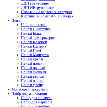
ДВП грунтоване
ДВП НЕгрунтоване
Полотно на картоні з контуром
Картини за номерами в наборах
Пензлі
Набори пензлів
Пензлі Синтетика
Пензлі Білка
Пензлі з резервуаром
Пензлі Колонок
Пензлі Щетина
Пензлі Поні
Пензлі Мангуста
Пензлі круглі
Пензлі плоскі
Пензлі овальні
Пензлі скошені
Пензлі віялові
Пензлі лайнер
Пензлі флейц
Мольберти, аксесуари
Папір для малювання
Папір для акварелі
Папір для маркерів
Папір для олійних