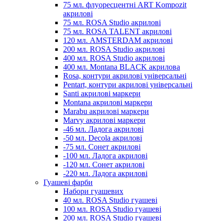
75 мл. флуоресцентні ART Kompozit
акрилові
75 мл. ROSA Studio акрилові
75 мл. ROSA TALENT акрилові
120 мл. AMSTERDAM акрилові
200 мл. ROSA Studio акрилові
400 мл. ROSA Studio акрилові
400 мл. Montana BLACK акрилова
Rosa, контури акрилові універсальні
Pentart, контури акрилові універсальні
Santi акрилові маркери
Montana акрилові маркери
Marabu акрилові маркери
Marvy акрилові маркери
-46 мл. Ладога акрилові
-50 мл. Decola акрилові
-75 мл. Сонет акрилові
-100 мл. Ладога акрилові
-120 мл. Сонет акрилові
-220 мл. Ладога акрилові
Гуашеві фарби
Набори гуашевих
40 мл. ROSA Studio гуашеві
100 мл. ROSA Studio гуашеві
200 мл. ROSA Studio гуашеві