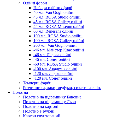
Олійні фарби
Набори олійних фарб
40 мл. Van Gogh олійні
45 мл. ROSA Studio олійні
45 мл. ROSA Gallery олійні
45 мл. ROSA Museum олійні
60 мл. Renesans олійні
100 мл. ROSA Studio олійні
100 мл. ROSA Gallery олійні
200 мл. Van Gogh олійні
-46 мл. Майстер Клас олійні
-46 мл. Ладога олійні
-46 мл. Сонет олійні
-60 мл. ROSA Studio олійні
-100 мл. Академія олійні
-120 мл. Ладога олійні
-120 мл. Сонет олійні
Темперні фарби
Розчинники, лаки, медіуми, сикативи та ін.
Полотна
Полотно на підрамнику Бавовна
Полотно на підрамнику Льон
Полотно на картоні
Полотно в рулоні
Картон грунтований