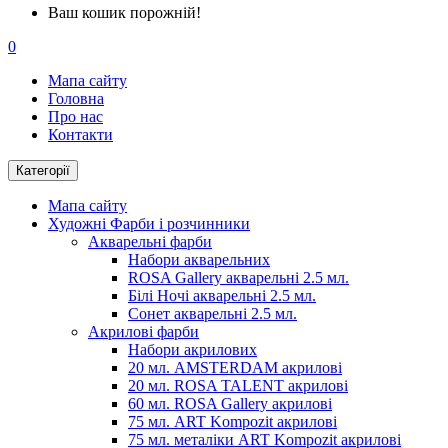
Ваш кошик порожній!
0
Мапа сайту
Головна
Про нас
Контакти
Категорії
Мапа сайту
Художні Фарби і розчинники
Акварельні фарби
Набори акварельних
ROSA Gallery акварельні 2.5 мл.
Білі Ночі акварельні 2.5 мл.
Сонет акварельні 2.5 мл.
Акрилові фарби
Набори акрилових
20 мл. AMSTERDAM акрилові
20 мл. ROSA TALENT акрилові
60 мл. ROSA Gallery акрилові
75 мл. ART Kompozit акрилові
75 мл. металіки ART Kompozit акрилові