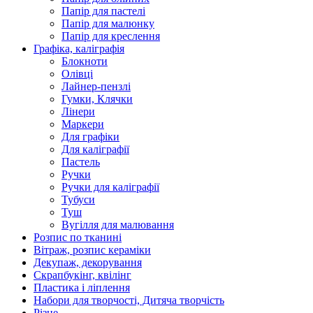
Папір для пастелі
Папір для малюнку
Папір для креслення
Графіка, каліграфія
Блокноти
Олівці
Лайнер-пензлі
Гумки, Клячки
Лінери
Маркери
Для графіки
Для каліграфії
Пастель
Ручки
Ручки для каліграфії
Тубуси
Туш
Вугілля для малювання
Розпис по тканині
Вітраж, розпис кераміки
Декупаж, декорування
Скрапбукінг, квілінг
Пластика і ліплення
Набори для творчості, Дитяча творчість
Різне