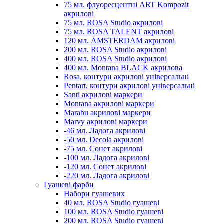
75 мл. флуоресцентні ART Kompozit
акрилові
75 мл. ROSA Studio акрилові
75 мл. ROSA TALENT акрилові
120 мл. AMSTERDAM акрилові
200 мл. ROSA Studio акрилові
400 мл. ROSA Studio акрилові
400 мл. Montana BLACK акрилова
Rosa, контури акрилові універсальні
Pentart, контури акрилові універсальні
Santi акрилові маркери
Montana акрилові маркери
Marabu акрилові маркери
Marvy акрилові маркери
-46 мл. Ладога акрилові
-50 мл. Decola акрилові
-75 мл. Сонет акрилові
-100 мл. Ладога акрилові
-120 мл. Сонет акрилові
-220 мл. Ладога акрилові
Гуашеві фарби
Набори гуашевих
40 мл. ROSA Studio гуашеві
100 мл. ROSA Studio гуашеві
200 мл. ROSA Studio гуашеві