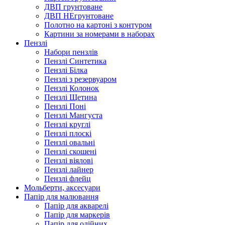
ДВП грунтоване
ДВП НЕгрунтоване
Полотно на картоні з контуром
Картини за номерами в наборах
Пензлі
Набори пензлів
Пензлі Синтетика
Пензлі Білка
Пензлі з резервуаром
Пензлі Колонок
Пензлі Щетина
Пензлі Поні
Пензлі Мангуста
Пензлі круглі
Пензлі плоскі
Пензлі овальні
Пензлі скошені
Пензлі віялові
Пензлі лайнер
Пензлі флейц
Мольберти, аксесуари
Папір для малювання
Папір для акварелі
Папір для маркерів
Папір для олійних