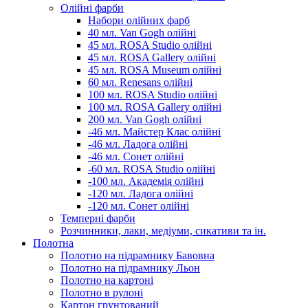
Олійні фарби
Набори олійних фарб
40 мл. Van Gogh олійні
45 мл. ROSA Studio олійні
45 мл. ROSA Gallery олійні
45 мл. ROSA Museum олійні
60 мл. Renesans олійні
100 мл. ROSA Studio олійні
100 мл. ROSA Gallery олійні
200 мл. Van Gogh олійні
-46 мл. Майстер Клас олійні
-46 мл. Ладога олійні
-46 мл. Сонет олійні
-60 мл. ROSA Studio олійні
-100 мл. Академія олійні
-120 мл. Ладога олійні
-120 мл. Сонет олійні
Темперні фарби
Розчинники, лаки, медіуми, сикативи та ін.
Полотна
Полотно на підрамнику Бавовна
Полотно на підрамнику Льон
Полотно на картоні
Полотно в рулоні
Картон грунтований