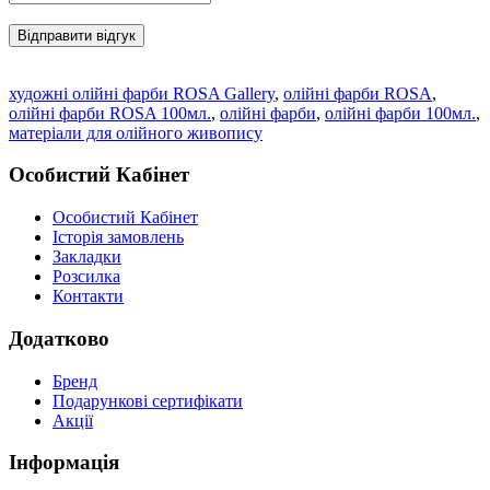
Відправити відгук
художні олійні фарби ROSA Gallery
,
олійні фарби ROSA
,
олійні фарби ROSA 100мл.
,
олійні фарби
,
олійні фарби 100мл.
,
матеріали для олійного живопису
Особистий Кабінет
Особистий Кабінет
Історія замовлень
Закладки
Розсилка
Контакти
Додатково
Бренд
Подарункові сертифікати
Акції
Інформація