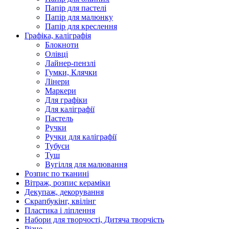
Папір для пастелі
Папір для малюнку
Папір для креслення
Графіка, каліграфія
Блокноти
Олівці
Лайнер-пензлі
Гумки, Клячки
Лінери
Маркери
Для графіки
Для каліграфії
Пастель
Ручки
Ручки для каліграфії
Тубуси
Туш
Вугілля для малювання
Розпис по тканині
Вітраж, розпис кераміки
Декупаж, декорування
Скрапбукінг, квілінг
Пластика і ліплення
Набори для творчості, Дитяча творчість
Різне