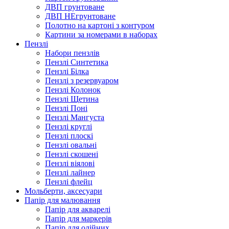
ДВП грунтоване
ДВП НЕгрунтоване
Полотно на картоні з контуром
Картини за номерами в наборах
Пензлі
Набори пензлів
Пензлі Синтетика
Пензлі Білка
Пензлі з резервуаром
Пензлі Колонок
Пензлі Щетина
Пензлі Поні
Пензлі Мангуста
Пензлі круглі
Пензлі плоскі
Пензлі овальні
Пензлі скошені
Пензлі віялові
Пензлі лайнер
Пензлі флейц
Мольберти, аксесуари
Папір для малювання
Папір для акварелі
Папір для маркерів
Папір для олійних