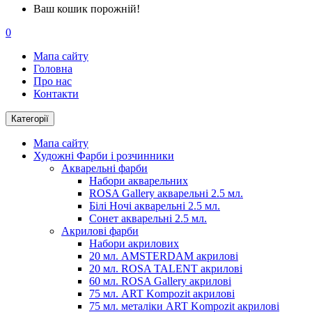
Ваш кошик порожній!
0
Мапа сайту
Головна
Про нас
Контакти
Категорії
Мапа сайту
Художні Фарби і розчинники
Акварельні фарби
Набори акварельних
ROSA Gallery акварельні 2.5 мл.
Білі Ночі акварельні 2.5 мл.
Сонет акварельні 2.5 мл.
Акрилові фарби
Набори акрилових
20 мл. AMSTERDAM акрилові
20 мл. ROSA TALENT акрилові
60 мл. ROSA Gallery акрилові
75 мл. ART Kompozit акрилові
75 мл. металіки ART Kompozit акрилові