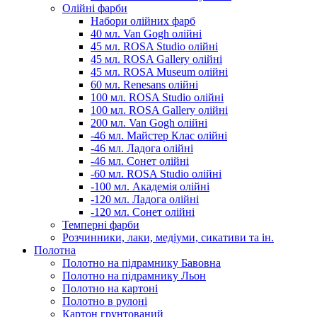
Олійні фарби
Набори олійних фарб
40 мл. Van Gogh олійні
45 мл. ROSA Studio олійні
45 мл. ROSA Gallery олійні
45 мл. ROSA Museum олійні
60 мл. Renesans олійні
100 мл. ROSA Studio олійні
100 мл. ROSA Gallery олійні
200 мл. Van Gogh олійні
-46 мл. Майстер Клас олійні
-46 мл. Ладога олійні
-46 мл. Сонет олійні
-60 мл. ROSA Studio олійні
-100 мл. Академія олійні
-120 мл. Ладога олійні
-120 мл. Сонет олійні
Темперні фарби
Розчинники, лаки, медіуми, сикативи та ін.
Полотна
Полотно на підрамнику Бавовна
Полотно на підрамнику Льон
Полотно на картоні
Полотно в рулоні
Картон грунтований