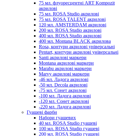
75 мл. флуоресцентні ART Kompozit
акрилові
75 мл. ROSA Studio акрилові
75 мл. ROSA TALENT акрилові
120 мл. AMSTERDAM акрилові
200 мл. ROSA Studio акрилові
400 мл. ROSA Studio акрилові
400 мл. Montana BLACK акрилова
Rosa, контури акрилові універсальні
Pentart, контури акрилові універсальні
Santi акрилові маркери
Montana акрилові маркери
Marabu акрилові маркери
Marvy акрилові маркери
-46 мл. Ладога акрилові
-50 мл. Decola акрилові
-75 мл. Сонет акрилові
-100 мл. Ладога акрилові
-120 мл. Сонет акрилові
-220 мл. Ладога акрилові
Гуашеві фарби
Набори гуашевих
40 мл. ROSA Studio гуашеві
100 мл. ROSA Studio гуашеві
200 мл. ROSA Studio гуашеві