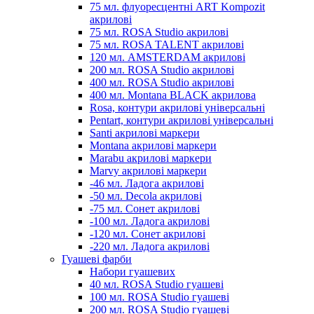
75 мл. флуоресцентні ART Kompozit
акрилові
75 мл. ROSA Studio акрилові
75 мл. ROSA TALENT акрилові
120 мл. AMSTERDAM акрилові
200 мл. ROSA Studio акрилові
400 мл. ROSA Studio акрилові
400 мл. Montana BLACK акрилова
Rosa, контури акрилові універсальні
Pentart, контури акрилові універсальні
Santi акрилові маркери
Montana акрилові маркери
Marabu акрилові маркери
Marvy акрилові маркери
-46 мл. Ладога акрилові
-50 мл. Decola акрилові
-75 мл. Сонет акрилові
-100 мл. Ладога акрилові
-120 мл. Сонет акрилові
-220 мл. Ладога акрилові
Гуашеві фарби
Набори гуашевих
40 мл. ROSA Studio гуашеві
100 мл. ROSA Studio гуашеві
200 мл. ROSA Studio гуашеві