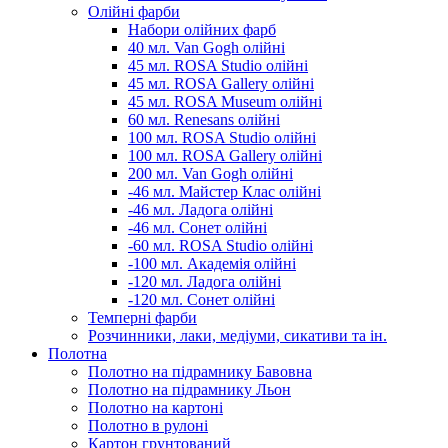
Олійні фарби
Набори олійних фарб
40 мл. Van Gogh олійні
45 мл. ROSA Studio олійні
45 мл. ROSA Gallery олійні
45 мл. ROSA Museum олійні
60 мл. Renesans олійні
100 мл. ROSA Studio олійні
100 мл. ROSA Gallery олійні
200 мл. Van Gogh олійні
-46 мл. Майстер Клас олійні
-46 мл. Ладога олійні
-46 мл. Сонет олійні
-60 мл. ROSA Studio олійні
-100 мл. Академія олійні
-120 мл. Ладога олійні
-120 мл. Сонет олійні
Темперні фарби
Розчинники, лаки, медіуми, сикативи та ін.
Полотна
Полотно на підрамнику Бавовна
Полотно на підрамнику Льон
Полотно на картоні
Полотно в рулоні
Картон грунтований