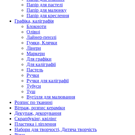
Папір для пастелі
Папір для малюнку
Папір для креслення
Графіка, каліграфія
Блокноти
Олівці
Лайнер-пензлі
Гумки, Клячки
Лінери
Маркери
Для графіки
Для каліграфії
Пастель
Ручки
Ручки для каліграфії
Тубуси
Туш
Вугілля для малювання
Розпис по тканині
Вітраж, розпис кераміки
Декупаж, декорування
Скрапбукінг, квілінг
Пластика і ліплення
Набори для творчості, Дитяча творчість
Різне