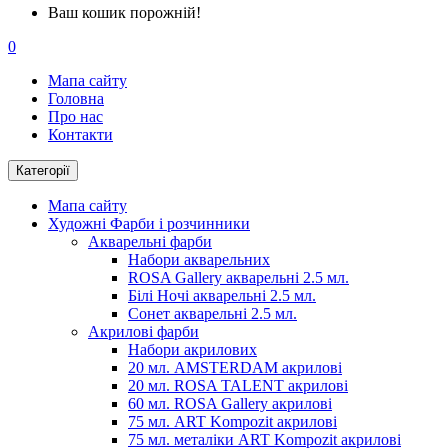
Ваш кошик порожній!
0
Мапа сайту
Головна
Про нас
Контакти
Категорії
Мапа сайту
Художні Фарби і розчинники
Акварельні фарби
Набори акварельних
ROSA Gallery акварельні 2.5 мл.
Білі Ночі акварельні 2.5 мл.
Сонет акварельні 2.5 мл.
Акрилові фарби
Набори акрилових
20 мл. AMSTERDAM акрилові
20 мл. ROSA TALENT акрилові
60 мл. ROSA Gallery акрилові
75 мл. ART Kompozit акрилові
75 мл. металіки ART Kompozit акрилові