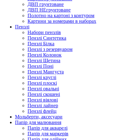
ДВП грунтоване
ДВП НЕгрунтоване
Полотно на картоні з контуром
Картини за номерами в наборах
Пензлі
Набори пензлів
Пензлі Синтетика
Пензлі Білка
Пензлі з резервуаром
Пензлі Колонок
Пензлі Щетина
Пензлі Поні
Пензлі Мангуста
Пензлі круглі
Пензлі плоскі
Пензлі овальні
Пензлі скошені
Пензлі віялові
Пензлі лайнер
Пензлі флейц
Мольберти, аксесуари
Папір для малювання
Папір для акварелі
Папір для маркерів
Папір для олійних