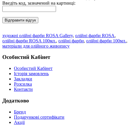
Введіть код, зазначений на картинці:
Відправити відгук
художні олійні фарби ROSA Gallery
,
олійні фарби ROSA
,
олійні фарби ROSA 100мл.
,
олійні фарби
,
олійні фарби 100мл.
,
матеріали для олійного живопису
Особистий Кабінет
Особистий Кабінет
Історія замовлень
Закладки
Розсилка
Контакти
Додатково
Бренд
Подарункові сертифікати
Акції