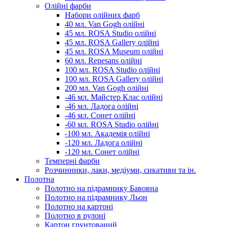
Олійні фарби
Набори олійних фарб
40 мл. Van Gogh олійні
45 мл. ROSA Studio олійні
45 мл. ROSA Gallery олійні
45 мл. ROSA Museum олійні
60 мл. Renesans олійні
100 мл. ROSA Studio олійні
100 мл. ROSA Gallery олійні
200 мл. Van Gogh олійні
-46 мл. Майстер Клас олійні
-46 мл. Ладога олійні
-46 мл. Сонет олійні
-60 мл. ROSA Studio олійні
-100 мл. Академія олійні
-120 мл. Ладога олійні
-120 мл. Сонет олійні
Темперні фарби
Розчинники, лаки, медіуми, сикативи та ін.
Полотна
Полотно на підрамнику Бавовна
Полотно на підрамнику Льон
Полотно на картоні
Полотно в рулоні
Картон грунтований