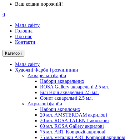
Ваш кошик порожній!
0
Мапа сайту
Головна
Про нас
Контакти
Категорії
Мапа сайту
Художні Фарби і розчинники
Акварельні фарби
Набори акварельних
ROSA Gallery акварельні 2.5 мл.
Білі Ночі акварельні 2.5 мл.
Сонет акварельні 2.5 мл.
Акрилові фарби
Набори акрилових
20 мл. AMSTERDAM акрилові
20 мл. ROSA TALENT акрилові
60 мл. ROSA Gallery акрилові
75 мл. ART Kompozit акрилові
75 мл. металіки ART Kompozit акрилові