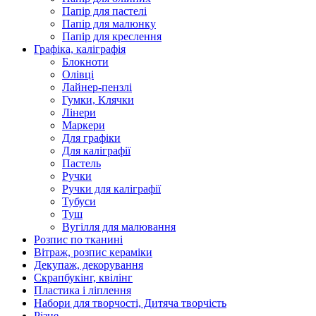
Папір для пастелі
Папір для малюнку
Папір для креслення
Графіка, каліграфія
Блокноти
Олівці
Лайнер-пензлі
Гумки, Клячки
Лінери
Маркери
Для графіки
Для каліграфії
Пастель
Ручки
Ручки для каліграфії
Тубуси
Туш
Вугілля для малювання
Розпис по тканині
Вітраж, розпис кераміки
Декупаж, декорування
Скрапбукінг, квілінг
Пластика і ліплення
Набори для творчості, Дитяча творчість
Різне