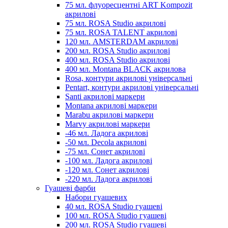
75 мл. флуоресцентні ART Kompozit
акрилові
75 мл. ROSA Studio акрилові
75 мл. ROSA TALENT акрилові
120 мл. AMSTERDAM акрилові
200 мл. ROSA Studio акрилові
400 мл. ROSA Studio акрилові
400 мл. Montana BLACK акрилова
Rosa, контури акрилові універсальні
Pentart, контури акрилові універсальні
Santi акрилові маркери
Montana акрилові маркери
Marabu акрилові маркери
Marvy акрилові маркери
-46 мл. Ладога акрилові
-50 мл. Decola акрилові
-75 мл. Сонет акрилові
-100 мл. Ладога акрилові
-120 мл. Сонет акрилові
-220 мл. Ладога акрилові
Гуашеві фарби
Набори гуашевих
40 мл. ROSA Studio гуашеві
100 мл. ROSA Studio гуашеві
200 мл. ROSA Studio гуашеві