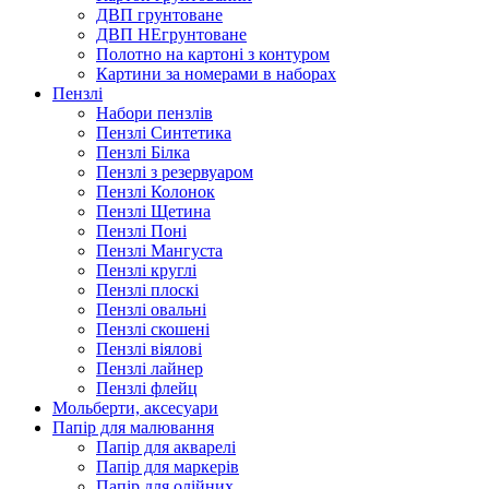
ДВП грунтоване
ДВП НЕгрунтоване
Полотно на картоні з контуром
Картини за номерами в наборах
Пензлі
Набори пензлів
Пензлі Синтетика
Пензлі Білка
Пензлі з резервуаром
Пензлі Колонок
Пензлі Щетина
Пензлі Поні
Пензлі Мангуста
Пензлі круглі
Пензлі плоскі
Пензлі овальні
Пензлі скошені
Пензлі віялові
Пензлі лайнер
Пензлі флейц
Мольберти, аксесуари
Папір для малювання
Папір для акварелі
Папір для маркерів
Папір для олійних