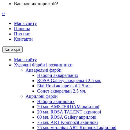
Ваш кошик порожній!
0
Мапа сайту
Головна
Про нас
Контакти
Категорії
Мапа сайту
Художні Фарби і розчинники
Акварельні фарби
Набори акварельних
ROSA Gallery акварельні 2.5 мл.
Білі Ночі акварельні 2.5 мл.
Сонет акварельні 2.5 мл.
Акрилові фарби
Набори акрилових
20 мл. AMSTERDAM акрилові
20 мл. ROSA TALENT акрилові
60 мл. ROSA Gallery акрилові
75 мл. ART Kompozit акрилові
75 мл. металіки ART Kompozit акрилові