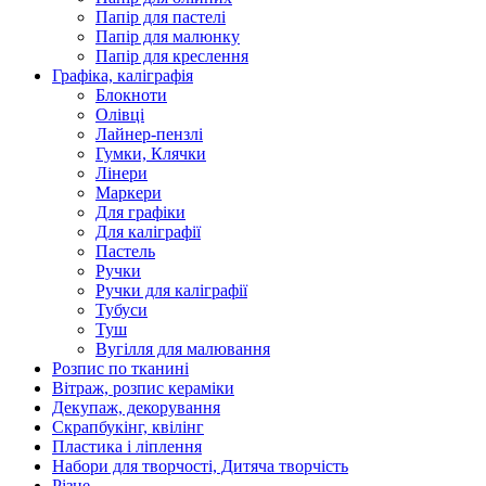
Папір для пастелі
Папір для малюнку
Папір для креслення
Графіка, каліграфія
Блокноти
Олівці
Лайнер-пензлі
Гумки, Клячки
Лінери
Маркери
Для графіки
Для каліграфії
Пастель
Ручки
Ручки для каліграфії
Тубуси
Туш
Вугілля для малювання
Розпис по тканині
Вітраж, розпис кераміки
Декупаж, декорування
Скрапбукінг, квілінг
Пластика і ліплення
Набори для творчості, Дитяча творчість
Різне