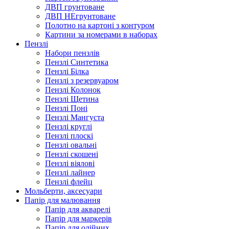
ДВП грунтоване
ДВП НЕгрунтоване
Полотно на картоні з контуром
Картини за номерами в наборах
Пензлі
Набори пензлів
Пензлі Синтетика
Пензлі Білка
Пензлі з резервуаром
Пензлі Колонок
Пензлі Щетина
Пензлі Поні
Пензлі Мангуста
Пензлі круглі
Пензлі плоскі
Пензлі овальні
Пензлі скошені
Пензлі віялові
Пензлі лайнер
Пензлі флейц
Мольберти, аксесуари
Папір для малювання
Папір для акварелі
Папір для маркерів
Папір для олійних