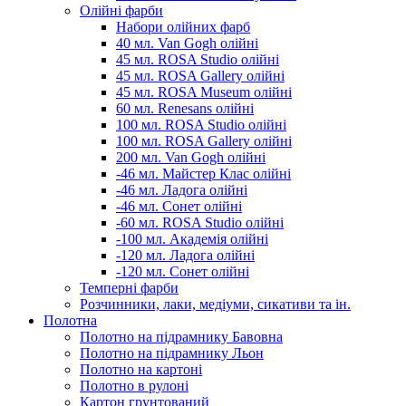
Олійні фарби
Набори олійних фарб
40 мл. Van Gogh олійні
45 мл. ROSA Studio олійні
45 мл. ROSA Gallery олійні
45 мл. ROSA Museum олійні
60 мл. Renesans олійні
100 мл. ROSA Studio олійні
100 мл. ROSA Gallery олійні
200 мл. Van Gogh олійні
-46 мл. Майстер Клас олійні
-46 мл. Ладога олійні
-46 мл. Сонет олійні
-60 мл. ROSA Studio олійні
-100 мл. Академія олійні
-120 мл. Ладога олійні
-120 мл. Сонет олійні
Темперні фарби
Розчинники, лаки, медіуми, сикативи та ін.
Полотна
Полотно на підрамнику Бавовна
Полотно на підрамнику Льон
Полотно на картоні
Полотно в рулоні
Картон грунтований