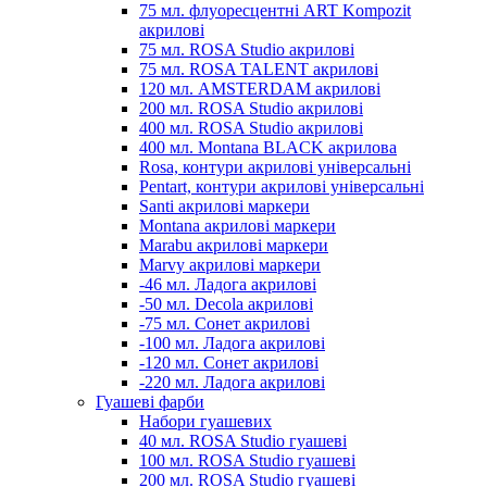
75 мл. флуоресцентні ART Kompozit
акрилові
75 мл. ROSA Studio акрилові
75 мл. ROSA TALENT акрилові
120 мл. AMSTERDAM акрилові
200 мл. ROSA Studio акрилові
400 мл. ROSA Studio акрилові
400 мл. Montana BLACK акрилова
Rosa, контури акрилові універсальні
Pentart, контури акрилові універсальні
Santi акрилові маркери
Montana акрилові маркери
Marabu акрилові маркери
Marvy акрилові маркери
-46 мл. Ладога акрилові
-50 мл. Decola акрилові
-75 мл. Сонет акрилові
-100 мл. Ладога акрилові
-120 мл. Сонет акрилові
-220 мл. Ладога акрилові
Гуашеві фарби
Набори гуашевих
40 мл. ROSA Studio гуашеві
100 мл. ROSA Studio гуашеві
200 мл. ROSA Studio гуашеві