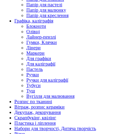
Папір для пастелі
Папір для малюнку
Папір для креслення
Графіка, каліграфія
Блокноти
Олівці
Лайнер-пензлі
Гумки, Клячки
Лінери
Маркери
Для графіки
Для каліграфії
Пастель
Ручки
Ручки для каліграфії
Тубуси
Туш
Вугілля для малювання
Розпис по тканині
Вітраж, розпис кераміки
Декупаж, декорування
Скрапбукінг, квілінг
Пластика і ліплення
Набори для творчості, Дитяча творчість
Різне