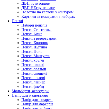
ДВП грунтоване
ДВП НЕгрунтоване
Полотно на картоні з контуром
Картини за номерами в наборах
Пензлі
Набори пензлів
Пензлі Синтетика
Пензлі Білка
Пензлі з резервуаром
Пензлі Колонок
Пензлі Щетина
Пензлі Поні
Пензлі Мангуста
Пензлі круглі
Пензлі плоскі
Пензлі овальні
Пензлі скошені
Пензлі віялові
Пензлі лайнер
Пензлі флейц
Мольберти, аксесуари
Папір для малювання
Папір для акварелі
Папір для маркерів
Папір для олійних