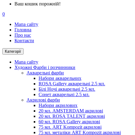
Ваш кошик порожній!
0
Мапа сайту
Головна
Про нас
Контакти
Категорії
Мапа сайту
Художні Фарби і розчинники
Акварельні фарби
Набори акварельних
ROSA Gallery акварельні 2.5 мл.
Білі Ночі акварельні 2.5 мл.
Сонет акварельні 2.5 мл.
Акрилові фарби
Набори акрилових
20 мл. AMSTERDAM акрилові
20 мл. ROSA TALENT акрилові
60 мл. ROSA Gallery акрилові
75 мл. ART Kompozit акрилові
75 мл. металіки ART Kompozit акрилові