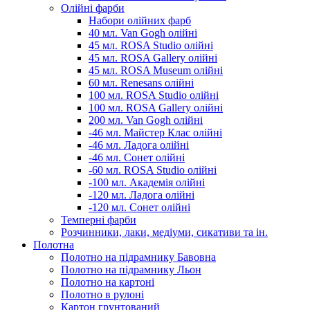
Олійні фарби
Набори олійних фарб
40 мл. Van Gogh олійні
45 мл. ROSA Studio олійні
45 мл. ROSA Gallery олійні
45 мл. ROSA Museum олійні
60 мл. Renesans олійні
100 мл. ROSA Studio олійні
100 мл. ROSA Gallery олійні
200 мл. Van Gogh олійні
-46 мл. Майстер Клас олійні
-46 мл. Ладога олійні
-46 мл. Сонет олійні
-60 мл. ROSA Studio олійні
-100 мл. Академія олійні
-120 мл. Ладога олійні
-120 мл. Сонет олійні
Темперні фарби
Розчинники, лаки, медіуми, сикативи та ін.
Полотна
Полотно на підрамнику Бавовна
Полотно на підрамнику Льон
Полотно на картоні
Полотно в рулоні
Картон грунтований