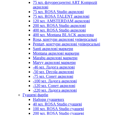
75 мл. флуоресцентні ART Kompozit
акрилові
75 мл. ROSA Studio акрилові
75 мл. ROSA TALENT акрилові
120 мл. AMSTERDAM акрилові
200 мл. ROSA Studio акрилові
400 мл. ROSA Studio акрилові
400 мл. Montana BLACK акрилова
Rosa, контури акрилові універсальні
Pentart, контури акрилові універсальні
Santi акрилові маркери
Montana акрилові маркери
Marabu акрилові маркери
Marvy акрилові маркери
-46 мл. Ладога акрилові
-50 мл. Decola акрилові
-75 мл. Сонет акрилові
-100 мл. Ладога акрилові
-120 мл. Сонет акрилові
-220 мл. Ладога акрилові
Гуашеві фарби
Набори гуашевих
40 мл. ROSA Studio гуашеві
100 мл. ROSA Studio гуашеві
200 мл. ROSA Studio гуашеві