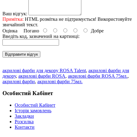
Ваш відгук:
Примітка:
HTML розмітка не підтримується! Використовуйте
звичайний текст.
Оцінка
Погано
Добре
Введіть код, зазначений на картинці:
Відправити відгук
акрилові фарби для декору ROSA Talent
,
акрилові фарби для
декору
,
акрилові фарби ROSA
,
акрилові фарби ROSA 75мл.
,
акрилові фарби
,
акрилові фарби 75мл.
Особистий Кабінет
Особистий Кабінет
Історія замовлень
Закладки
Розсилка
Контакти