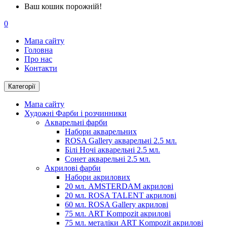
Ваш кошик порожній!
0
Мапа сайту
Головна
Про нас
Контакти
Категорії
Мапа сайту
Художні Фарби і розчинники
Акварельні фарби
Набори акварельних
ROSA Gallery акварельні 2.5 мл.
Білі Ночі акварельні 2.5 мл.
Сонет акварельні 2.5 мл.
Акрилові фарби
Набори акрилових
20 мл. AMSTERDAM акрилові
20 мл. ROSA TALENT акрилові
60 мл. ROSA Gallery акрилові
75 мл. ART Kompozit акрилові
75 мл. металіки ART Kompozit акрилові