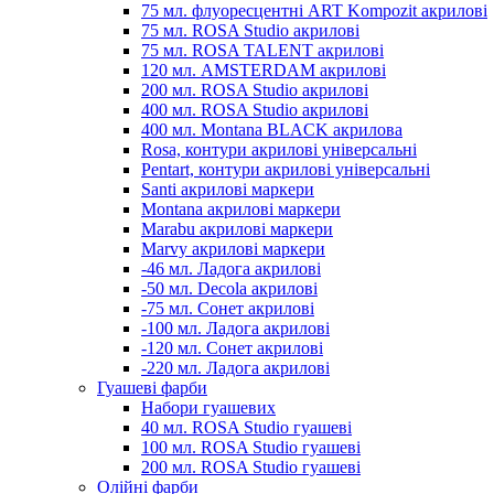
75 мл. флуоресцентні ART Kompozit акрилові
75 мл. ROSA Studio акрилові
75 мл. ROSA TALENT акрилові
120 мл. AMSTERDAM акрилові
200 мл. ROSA Studio акрилові
400 мл. ROSA Studio акрилові
400 мл. Montana BLACK акрилова
Rosa, контури акрилові універсальні
Pentart, контури акрилові універсальні
Santi акрилові маркери
Montana акрилові маркери
Marabu акрилові маркери
Marvy акрилові маркери
-46 мл. Ладога акрилові
-50 мл. Decola акрилові
-75 мл. Сонет акрилові
-100 мл. Ладога акрилові
-120 мл. Сонет акрилові
-220 мл. Ладога акрилові
Гуашеві фарби
Набори гуашевих
40 мл. ROSA Studio гуашеві
100 мл. ROSA Studio гуашеві
200 мл. ROSA Studio гуашеві
Олійні фарби