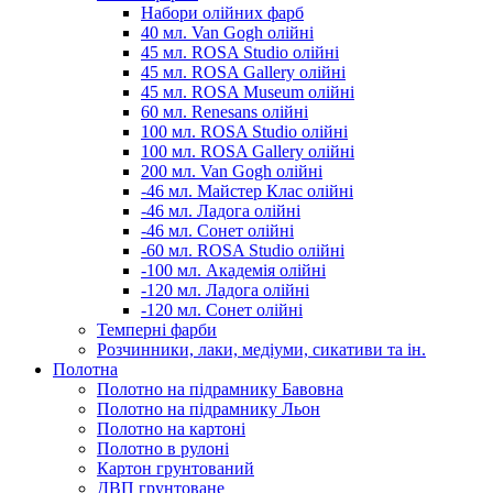
Набори олійних фарб
40 мл. Van Gogh олійні
45 мл. ROSA Studio олійні
45 мл. ROSA Gallery олійні
45 мл. ROSA Museum олійні
60 мл. Renesans олійні
100 мл. ROSA Studio олійні
100 мл. ROSA Gallery олійні
200 мл. Van Gogh олійні
-46 мл. Майстер Клас олійні
-46 мл. Ладога олійні
-46 мл. Сонет олійні
-60 мл. ROSA Studio олійні
-100 мл. Академія олійні
-120 мл. Ладога олійні
-120 мл. Сонет олійні
Темперні фарби
Розчинники, лаки, медіуми, сикативи та ін.
Полотна
Полотно на підрамнику Бавовна
Полотно на підрамнику Льон
Полотно на картоні
Полотно в рулоні
Картон грунтований
ДВП грунтоване