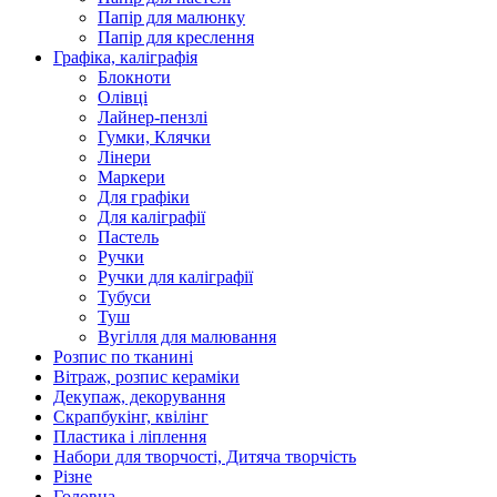
Папір для малюнку
Папір для креслення
Графіка, каліграфія
Блокноти
Олівці
Лайнер-пензлі
Гумки, Клячки
Лінери
Маркери
Для графіки
Для каліграфії
Пастель
Ручки
Ручки для каліграфії
Тубуси
Туш
Вугілля для малювання
Розпис по тканині
Вітраж, розпис кераміки
Декупаж, декорування
Скрапбукінг, квілінг
Пластика і ліплення
Набори для творчості, Дитяча творчість
Різне
Головна