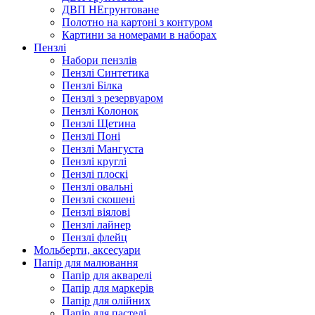
ДВП НЕгрунтоване
Полотно на картоні з контуром
Картини за номерами в наборах
Пензлі
Набори пензлів
Пензлі Синтетика
Пензлі Білка
Пензлі з резервуаром
Пензлі Колонок
Пензлі Щетина
Пензлі Поні
Пензлі Мангуста
Пензлі круглі
Пензлі плоскі
Пензлі овальні
Пензлі скошені
Пензлі віялові
Пензлі лайнер
Пензлі флейц
Мольберти, аксесуари
Папір для малювання
Папір для акварелі
Папір для маркерів
Папір для олійних
Папір для пастелі