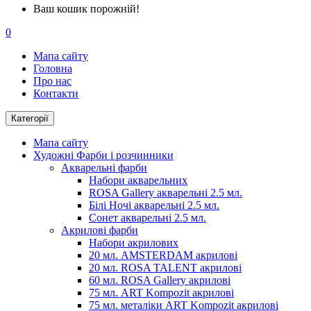
Ваш кошик порожній!
0
Мапа сайту
Головна
Про нас
Контакти
Категорії
Мапа сайту
Художні Фарби і розчинники
Акварельні фарби
Набори акварельних
ROSA Gallery акварельні 2.5 мл.
Білі Ночі акварельні 2.5 мл.
Сонет акварельні 2.5 мл.
Акрилові фарби
Набори акрилових
20 мл. AMSTERDAM акрилові
20 мл. ROSA TALENT акрилові
60 мл. ROSA Gallery акрилові
75 мл. ART Kompozit акрилові
75 мл. металіки ART Kompozit акрилові