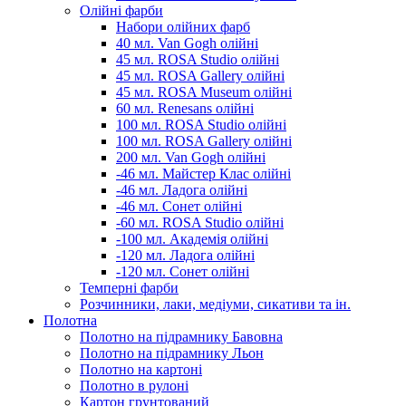
Олійні фарби
Набори олійних фарб
40 мл. Van Gogh олійні
45 мл. ROSA Studio олійні
45 мл. ROSA Gallery олійні
45 мл. ROSA Museum олійні
60 мл. Renesans олійні
100 мл. ROSA Studio олійні
100 мл. ROSA Gallery олійні
200 мл. Van Gogh олійні
-46 мл. Майстер Клас олійні
-46 мл. Ладога олійні
-46 мл. Сонет олійні
-60 мл. ROSA Studio олійні
-100 мл. Академія олійні
-120 мл. Ладога олійні
-120 мл. Сонет олійні
Темперні фарби
Розчинники, лаки, медіуми, сикативи та ін.
Полотна
Полотно на підрамнику Бавовна
Полотно на підрамнику Льон
Полотно на картоні
Полотно в рулоні
Картон грунтований