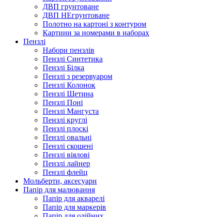
ДВП грунтоване
ДВП НЕгрунтоване
Полотно на картоні з контуром
Картини за номерами в наборах
Пензлі
Набори пензлів
Пензлі Синтетика
Пензлі Білка
Пензлі з резервуаром
Пензлі Колонок
Пензлі Щетина
Пензлі Поні
Пензлі Мангуста
Пензлі круглі
Пензлі плоскі
Пензлі овальні
Пензлі скошені
Пензлі віялові
Пензлі лайнер
Пензлі флейц
Мольберти, аксесуари
Папір для малювання
Папір для акварелі
Папір для маркерів
Папір для олійних