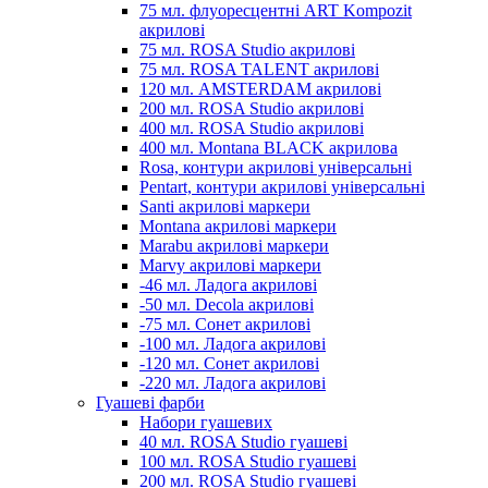
75 мл. флуоресцентні ART Kompozit
акрилові
75 мл. ROSA Studio акрилові
75 мл. ROSA TALENT акрилові
120 мл. AMSTERDAM акрилові
200 мл. ROSA Studio акрилові
400 мл. ROSA Studio акрилові
400 мл. Montana BLACK акрилова
Rosa, контури акрилові універсальні
Pentart, контури акрилові універсальні
Santi акрилові маркери
Montana акрилові маркери
Marabu акрилові маркери
Marvy акрилові маркери
-46 мл. Ладога акрилові
-50 мл. Decola акрилові
-75 мл. Сонет акрилові
-100 мл. Ладога акрилові
-120 мл. Сонет акрилові
-220 мл. Ладога акрилові
Гуашеві фарби
Набори гуашевих
40 мл. ROSA Studio гуашеві
100 мл. ROSA Studio гуашеві
200 мл. ROSA Studio гуашеві