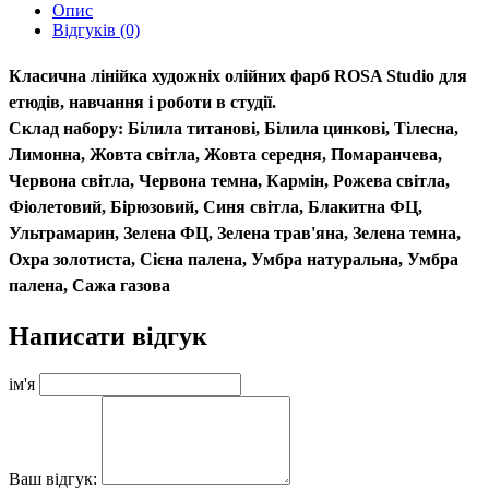
Опис
Відгуків (0)
Класична лінійка художніх олійних фарб ROSA Studio для
етюдів, навчання і роботи в студії.
Склад набору: Білила титанові, Білила цинкові, Тілесна,
Лимонна, Жовта світла, Жовта середня, Помаранчева,
Червона світла, Червона темна, Кармін, Рожева світла,
Фіолетовий, Бірюзовий, Синя світла, Блакитна ФЦ,
Ультрамарин, Зелена ФЦ, Зелена трав'яна, Зелена темна,
Охра золотиста, Сієна палена, Умбра натуральна, Умбра
палена, Сажа газова
Написати відгук
ім'я
Ваш відгук: