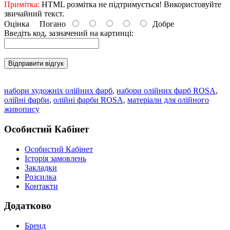
Примітка:
HTML розмітка не підтримується! Використовуйте
звичайний текст.
Оцінка
Погано
Добре
Введіть код, зазначений на картинці:
Відправити відгук
набори художніх олійних фарб
,
набори олійних фарб ROSA
,
олійні фарби
,
олійні фарби ROSA
,
матеріали для олійного
живопису
Особистий Кабінет
Особистий Кабінет
Історія замовлень
Закладки
Розсилка
Контакти
Додатково
Бренд