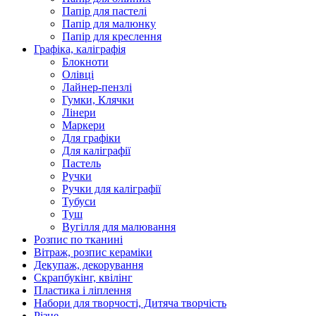
Папір для пастелі
Папір для малюнку
Папір для креслення
Графіка, каліграфія
Блокноти
Олівці
Лайнер-пензлі
Гумки, Клячки
Лінери
Маркери
Для графіки
Для каліграфії
Пастель
Ручки
Ручки для каліграфії
Тубуси
Туш
Вугілля для малювання
Розпис по тканині
Вітраж, розпис кераміки
Декупаж, декорування
Скрапбукінг, квілінг
Пластика і ліплення
Набори для творчості, Дитяча творчість
Різне